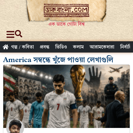
এক ডাকে গোটা বিশ্ব
গল্প / কবিতা
প্রবন্ধ
ভিডিও
কলাম
আরামকেদারা
নির্বাচ
America সম্বন্ধে খুঁজে পাওয়া লেখাগুলি