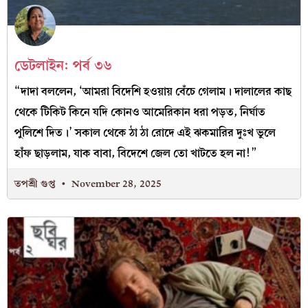
ডেটলাইন: পর্ব ৩৬
“দাদা বললেন, ‘আমরা বিদেশি হওয়ায় বেঁচে গেলাম। দালালের কাছ
থেকে টিকিট কিনে যদি কোনও আমেরিকান ধরা পড়ত, নির্ঘাত
পুলিশে দিত।’ সকাল থেকে ঠা ঠা রোদে এই ঝকমারির দুঃখ ভুলে
হাঁফ ছাড়লাম, যাক বাবা, বিদেশে জেল তো খাটতে হল না!”
তপশ্রী গুপ্ত
November 28, 2025