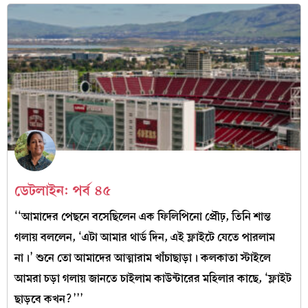
ডেটলাইন: পর্ব ৪৫
‘‘আমাদের পেছনে বসেছিলেন এক ফিলিপিনো প্রৌঢ়, তিনি শান্ত
গলায় বললেন, ‘এটা আমার থার্ড দিন, এই ফ্লাইটে যেতে পারলাম
না।’ শুনে তো আমাদের আত্মারাম খাঁচাছাড়া। কলকাতা স্টাইলে
আমরা চড়া গলায় জানতে চাইলাম কাউন্টারের মহিলার কাছে, ‘ফ্লাইট
ছাড়বে কখন?’’’