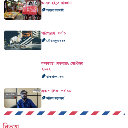
আসল হইতে সাবধান
অমৃতা চক্রবর্তী
পাঠপুরাণ: পর্ব ৬
গৌতমকুমার দে
কলকাতা কোলাজ: সেপ্টেম্বর
২০২২
ডাকবাংলা.কম
এক শালিক: পর্ব ১৮
চন্দ্রিল ভট্টাচার্য
বিভাগ