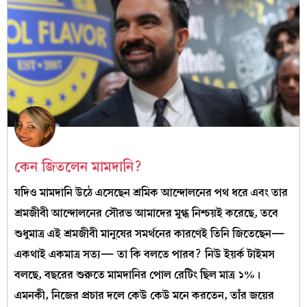
কেন জিতলেন মামদানি?
যদিও মামদানি উঠে এসেছেন শ্রমিক আন্দোলনের পথ ধরে এবং তার
শ্রমজীবী আন্দোলনের সৌরভ আমাদের মুগ্ধ নিশ্চয়ই করেছে, তবে
শুধুমাত্র এই শ্রমজীবী মানুষের সমর্থনের কারণেই তিনি জিতেছেন—
একথাই একমাত্র সত‍্য— তা কি বলতে পারব? নিউ ইয়র্ক টাইমস
বলছে, বছরের শুরুতে মামদানির পোল রেটিং ছিল মাত্র ১%।
এমনকী, নিজের প্রচার দলে কেউ কেউ মনে করতেন, তাঁর জয়ের