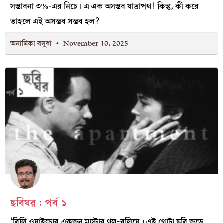
সম্ভাবনা ৩%-এর নিচে। এ এক অসম্ভব যাত্রাপথ! কিন্তু, কী করে
তাহলে এই অসম্ভব সম্ভব হল?
অনামিকা বসুধা
November 10, 2025
ছবিঘর : পর্ব ১
‘বিলি ওয়াইল্ডার একজন মাস্টার গল্প-বলিয়ে। এই গোটা ছবি জুড়ে