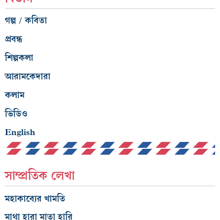
গল্প / কবিতা
প্রবন্ধ
শিল্পকলা
আরামকেদারা
কলাম
ভিডিও
English
সাম্প্রতিক লেখা
মহাকাব্যের খামতি
মাথা হারা মাতা হারি