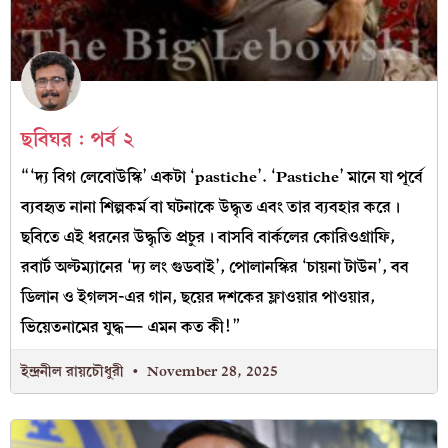
ছবিঘর : পর্ব ২
“‘দ্য বিগ লেবোউস্কি’ একটা ‘pastiche’. ‘Pastiche’ মানে যা পূর্বে
ব্যবহৃত নানা শিল্পকর্ম বা ঘটনাকে উদ্ধৃত এবং তার ব্যবহার করে।
ছবিতে এই ধরনের উদ্ধৃতি প্রচুর। বাসবি বার্কলের কোরিওগ্রাফি,
রবার্ট অল্টম্যানের ‘দ্য লং গুডবাই’, পোলানস্কির ‘চায়না টাউন’, বব
ডিলান ও ইগলস-এর গান, ছয়ের দশকের ফ্লাওয়ার পাওয়ার,
ভিয়েতনামের যুদ্ধ— এমন কত কী!”
ইন্দ্রনীল রায়চৌধুরী
November 28, 2025