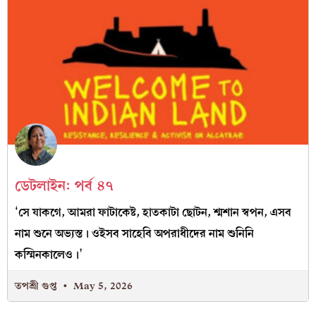
ডেটলাইন: পর্ব ৪৭
‘সে যাকগে, আমরা ফাটাকেষ্ট, হাতকাটা ছোটন, শ্মশান স্বপন, এসব
নাম শুনে অভ্যস্ত। ওইসব সাহেবি অপরাধীদের নাম শুনিনি
কস্মিনকালেও।’
তপশ্রী গুপ্ত
May 5, 2026