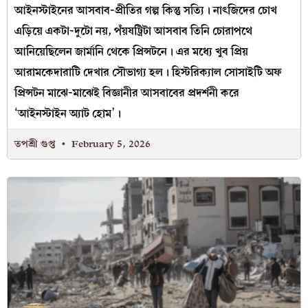
আইনস্টাইনের আসবাব-প্রীতির গল্প কিন্তু সত্যি। নাৎজিদের চোখ
এড়িয়ে একটা-দুটো নয়, পঁয়ষট্রিটা আসবাব তিনি চোরাপথে
আনিয়েছিলেন জার্মানি থেকে প্রিন্সটনে। এর মধ্যে খুব প্রিয়
আরামকেদারাটি দেখার সৌভাগ্য হল। হিস্টরিক্যাল সোসাইটি অফ
প্রিন্সটন মাঝে-মাঝেই বিজ্ঞানীর আসবাবের প্রদর্শনী করে
‘আইনস্টাইন অ্যাট হোম’।
তপশ্রী গুপ্ত
February 5, 2026