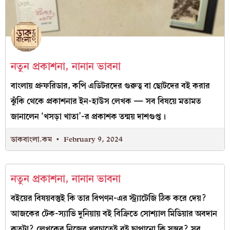
নতুন প্রকাশনা, নানান ভাবনা
বাংলায় প্রুফরিডার, কপি এডিটরদের গুরুত্ব বা ছোটদের বই করার
ঝুঁকি থেকে প্রকাশনার ইন-হাউস লেখক — সব বিষয়ে মতামত
জানালেন ‘খসড়া খাতা’-র প্রকাশক তন্ময় দাশগুপ্ত।
ডাকবাংলা.কম
February 9, 2024
নতুন প্রকাশনা, নানান ভাবনা
বইয়ের বিষয়বস্তুই কি তার বিপণন-এর স্ট্র্যাটেজি ঠিক করে দেয়?
আজকের টেক-স্যাভি দুনিয়ায় বই বিক্রিতে সোশ্যাল মিডিয়ার অবদান
কতটা? লেখকের নিজের খরচাতেই বই ছাপানো কি সম্ভব? সব