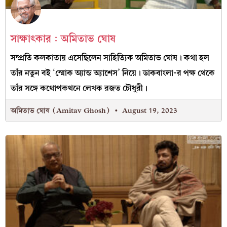
সাক্ষাৎকার : অমিতাভ ঘোষ
সম্প্রতি কলকাতায় এসেছিলেন সাহিত্যিক অমিতাভ ঘোষ। কথা হল
তাঁর নতুন বই ‘স্মোক অ্যান্ড অ্যাশেস’ নিয়ে। ডাকবাংলা-র পক্ষ থেকে
তাঁর সঙ্গে কথোপকথনে লেখক রজত চৌধুরী।
অমিতাভ ঘোষ (Amitav Ghosh)
August 19, 2023