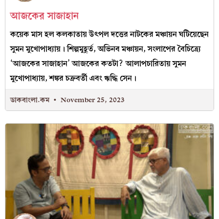
আজকের সাজাহান
কয়েক মাস হল কলকাতায় উৎপল দত্তের নাটকের মঞ্চায়ন ঘটিয়েছেন
সুমন মুখোপাধ্যায়। শিল্পমুহূর্ত, অভিনব মঞ্চায়ন, সংলাপের বৈচিত্র্যে
‘আজকের সাজাহান’ আজকের কতটা? আলাপচারিতায় সুমন
মুখোপাধ্যায়, শঙ্কর চক্রবর্তী এবং ঋদ্ধি সেন।
ডাকবাংলা.কম
November 25, 2023