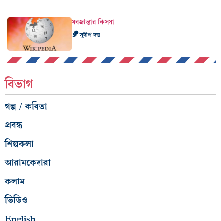
সবজান্তার কিসসা
সুদীপ দত্ত
বিভাগ
গল্প / কবিতা
প্রবন্ধ
শিল্পকলা
আরামকেদারা
কলাম
ভিডিও
English