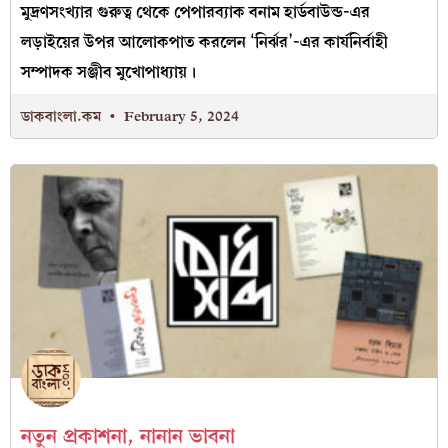
মুদ্রণসংখ্যার গুরুত্ব থেকে পেপারব্যাক বনাম হার্ডবাউন্ড-এর
লড়াইয়ের উপর আলোকপাত করলেন ‘নির্ঝর’-এর কার্যনির্বাহী
সম্পাদক সঞ্জীব মুখোপাধ্যায়।
ডাকবাংলা.কম
February 5, 2024
নতুন প্রকাশনা, নানান ভাবনা