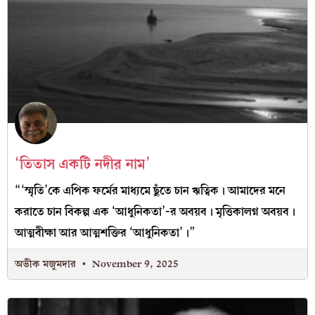
‘তিতাস একটি নদীর নাম’
“‘স্মৃতি’কে এপিক ফর্মের মাধ্যমে ছুঁতে চান ঋত্বিক। আমাদের মনে
করাতে চান বিকল্প এক ‘আধুনিকতা’-র অবয়ব। মৃত্তিকালগ্ন অবয়ব।
আত্মবীক্ষা আর আত্মশক্তির ‘আধুনিকতা’।”
অভীক মজুমদার
November 9, 2025