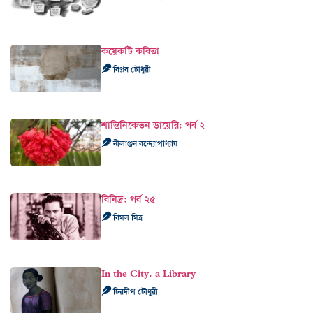
কয়েকটি কবিতা
বিপ্লব চৌধুরী
শান্তিনিকেতন ডায়েরি: পর্ব ২
নীলাঞ্জন বন্দ্যোপাধ্যায়
বিনিদ্র: পর্ব ২৫
বিমল মিত্র
In the City, a Library
চিরদীপ চৌধুরী