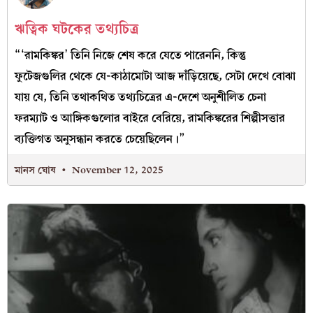
ঋত্বিক ঘটকের তথ্যচিত্র
“‘রামকিঙ্কর’ তিনি নিজে শেষ করে যেতে পারেননি, কিন্তু
ফুটেজগুলির থেকে যে-কাঠামোটা আজ দাঁড়িয়েছে, সেটা দেখে বোঝা
যায় যে, তিনি তথাকথিত তথ্যচিত্রের এ-দেশে অনুশীলিত চেনা
ফরম্যাট ও আঙ্গিকগুলোর বাইরে বেরিয়ে, রামকিঙ্করের শিল্পীসত্তার
ব্যক্তিগত অনুসন্ধান করতে চেয়েছিলেন।”
মানস ঘোষ
November 12, 2025