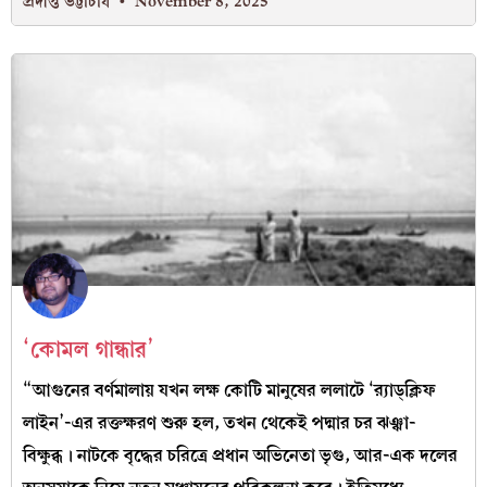
প্রদীপ্ত ভট্টাচার্য
November 8, 2025
‘কোমল গান্ধার’
“আগুনের বর্ণমালায় যখন লক্ষ কোটি মানুষের ললাটে ‘র‍্যাড্‌ক্লিফ
লাইন’-এর রক্তক্ষরণ শুরু হল, তখন থেকেই পদ্মার চর ঝঞ্ঝা-
বিক্ষুব্ধ। নাটকে বৃদ্ধের চরিত্রে প্রধান অভিনেতা ভৃগু, আর-এক দলের