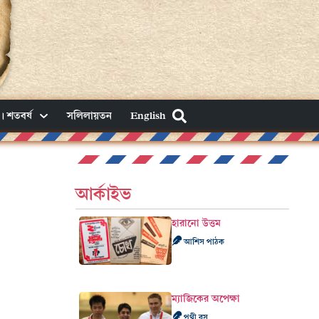
। শতবর্ষ
সলিলায়তন
English
আর্কাইভ
হারানো উত্তম
আশিস পাঠক
‌ম্যাজিকের অপেক্ষা
পৃথ্বী বসু