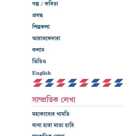
গল্প / কবিতা
প্রবন্ধ
শিল্পকলা
আরামকেদারা
কলাম
ভিডিও
English
সাম্প্রতিক লেখা
মহাকাব্যের খামতি
মাথা হারা মাতা হারি