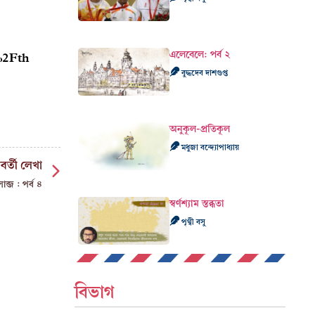
এলেবেলে: পর্ব ২
%2Fth
বুদ্ধদেব দাশগুপ্ত
অনুকূল-প্রতিকূল
মধুজা বন্দ্যোপাধ্যায়
বর্তী লেখা
াব্জ : পর্ব ৪
স্বর্ণশ্যাম স্তব্ধতা
পৃথ্বী বসু
বিভাগ