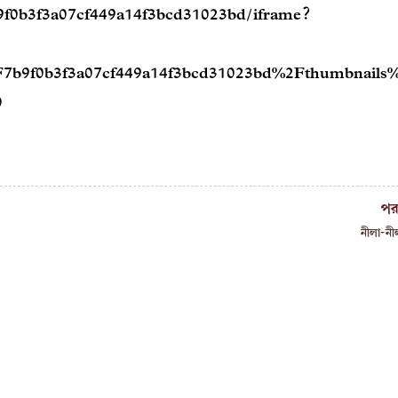
b9f0b3f3a07cf449a14f3bcd31023bd/iframe?
2F7b9f0b3f3a07cf449a14f3bcd31023bd%2Fthumbnails
0
পর
নীলা-নীল