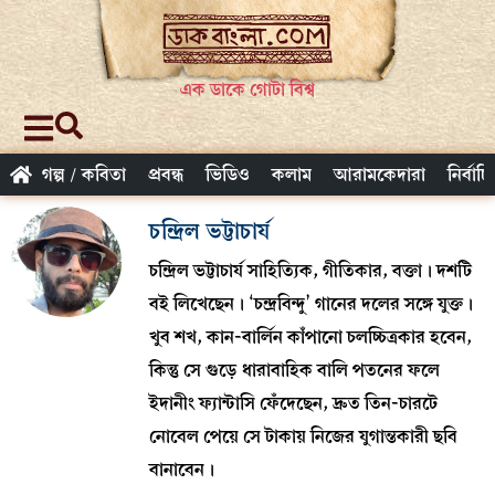
এক ডাকে গোটা বিশ্ব
গল্প / কবিতা
প্রবন্ধ
ভিডিও
কলাম
আরামকেদারা
নির্বাচ
চন্দ্রিল ভট্টাচার্য
চন্দ্রিল ভট্টাচার্য সাহিত্যিক, গীতিকার, বক্তা। দশটি
বই লিখেছেন। ‘চন্দ্রবিন্দু’ গানের দলের সঙ্গে যুক্ত।
খুব শখ, কান-বার্লিন কাঁপানো চলচ্চিত্রকার হবেন,
কিন্তু সে গুড়ে ধারাবাহিক বালি পতনের ফলে
ইদানীং ফ্যান্টাসি ফেঁদেছেন, দ্রুত তিন-চারটে
নোবেল পেয়ে সে টাকায় নিজের যুগান্তকারী ছবি
বানাবেন।