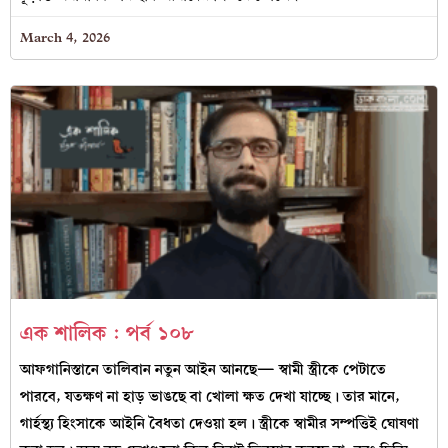
March 4, 2026
এক শালিক : পর্ব ১০৮
আফগানিস্তানে তালিবান নতুন আইন আনছে— স্বামী স্ত্রীকে পেটাতে
পারবে, যতক্ষণ না হাড় ভাঙছে বা খোলা ক্ষত দেখা যাচ্ছে। তার মানে,
গার্হস্থ্য হিংসাকে আইনি বৈধতা দেওয়া হল। স্ত্রীকে স্বামীর সম্পত্তিই ঘোষণা