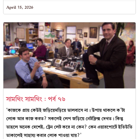
April 15, 2026
সামথিং সামথিং : পর্ব ৭৬
‘কাজকে প্রায় কেউই জড়িয়েমড়িয়ে ভালবাসে না। উপায় থাকলে ক’টা
লোক আর কাজ করত? সকলেই লেপ জড়িয়ে নেটফ্লিক্স দেখত। কিন্তু
তাহলে অনেক দেশেই, ট্রেন লেট করে না কেন? কেন এয়ারপোর্টে ইতিউতি
তাকালেই সাহায্য করার লোক পাওয়া যায়?’