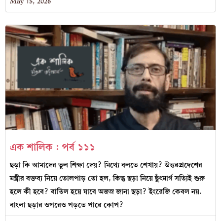
May 15, 2026
এক শালিক : পর্ব ১১১
ছড়া কি আমাদের ভুল শিক্ষা দেয়? মিথ্যে বলতে শেখায়? উত্তরপ্রদেশের
মন্ত্রীর বক্তব্য নিয়ে তোলপাড় তো হল, কিন্তু ছড়া নিয়ে ছুঁৎমার্গ সত্যিই শুরু
হলে কী হবে? বাতিল হয়ে যাবে অজস্র জানা ছড়া? ইংরেজি কেবল নয়.
বাংলা ছড়ার ওপরেও পড়তে পারে কোপ?