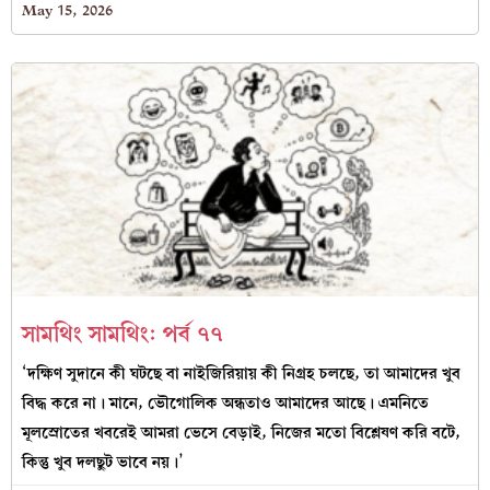
May 15, 2026
সামথিং সামথিং: পর্ব ৭৭
‘দক্ষিণ সুদানে কী ঘটছে বা নাইজিরিয়ায় কী নিগ্রহ চলছে, তা আমাদের খুব
বিদ্ধ করে না। মানে, ভৌগোলিক অন্ধতাও আমাদের আছে। এমনিতে
মূলস্রোতের খবরেই আমরা ভেসে বেড়াই, নিজের মতো বিশ্লেষণ করি বটে,
কিন্তু খুব দলছুট ভাবে নয়।’