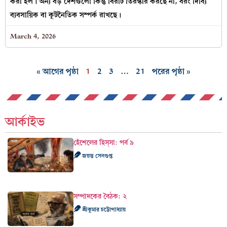
করা হল। অন্য বড় দেশগুলো কিন্তু বিরাট তিরস্কার করছে না, বরং দিব্যি
ব্যবসায়িক বা কূটনৈতিক সম্পর্ক রাখছে।
March 4, 2026
« আগের পৃষ্ঠা
1
2
3
…
21
পরের পৃষ্ঠা »
আর্কাইভ
হেঁশেলের হিস্‌সা: পর্ব ৯
জয়ন্ত সেনগুপ্ত
সম্পাদকের বৈঠক: ২
শ্রীকুমার চট্টোপাধ্যায়