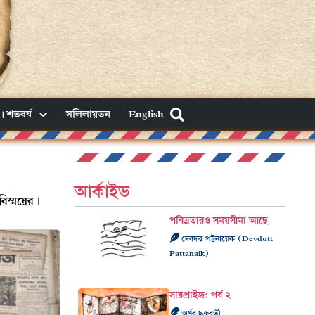
। শতবর্ষ
সলিলায়তন
English
আর্কাইভ
বিস্ময়ের।
পবিত্রতারও সময়সীমা আছে
দেবদত্ত পট্টনায়েক (Devdutt
Pattanaik)
সারপ্রাইজ: পর্ব ২
অর্ণব চক্রবর্তী