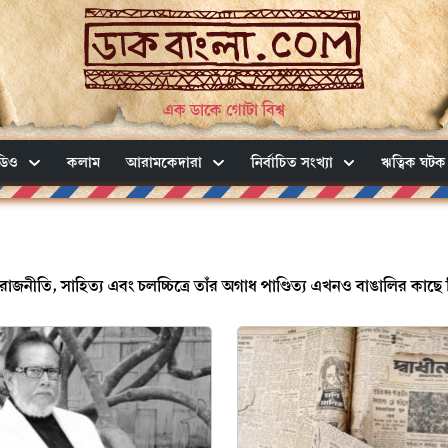
এক ডাকে গোটা বিশ্ব
ডিও
কলাম
আরামকেদারা
নির্বাচিত সংখ্যা
ঋত্বিক ঘটক
রাজনীতি, সাহিত্য এবং চলচ্চিত্রে তাঁর অগাধ পাণ্ডিত্য এখনও বাঙালির কাছে 