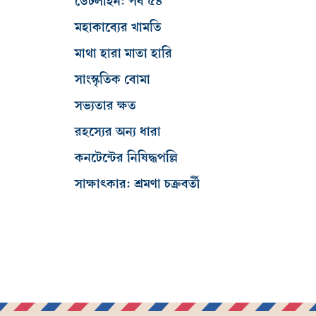
ডেটলাইন: পর্ব ৫৪
মহাকাব্যের খামতি
মাথা হারা মাতা হারি
সাংস্কৃতিক বোমা
সভ্যতার ক্ষত
রহস্যের অন্য ধারা
কনটেন্টের নিষিদ্ধপল্লি
সাক্ষাৎকার: শ্রমণা চক্রবর্তী