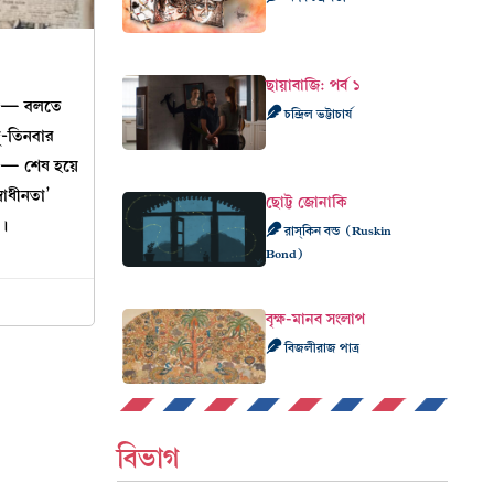
ছায়াবাজি: পর্ব ১
জীবন— বলতে
চন্দ্রিল ভট্টাচার্য
ু-তিনবার
— শেষ হয়ে
বাধীনতা’
ছোট্ট জোনাকি
়।
রাস্‌কিন বন্ড (Ruskin
Bond)
বৃক্ষ-মানব সংলাপ
বিজলীরাজ পাত্র
বিভাগ