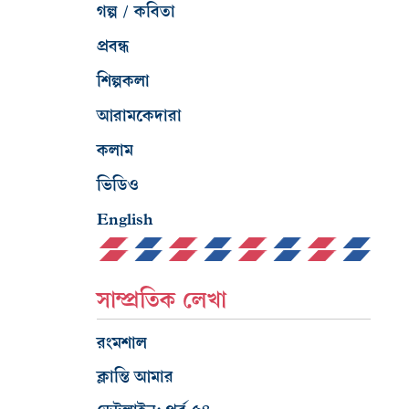
গল্প / কবিতা
প্রবন্ধ
শিল্পকলা
আরামকেদারা
কলাম
ভিডিও
English
সাম্প্রতিক লেখা
রংমশাল
ক্লান্তি আমার