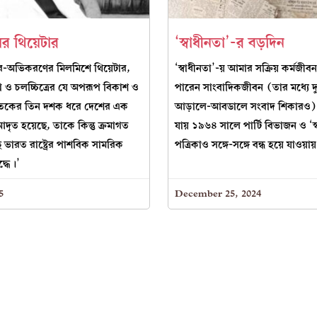
ের থিয়েটার
‘স্বাধীনতা’-র বড়দিন
কার-অভিকরণের মিলমিশে থিয়েটার,
‘স্বাধীনতা’-য় আমার সক্রিয় কর্ম
কলা ও চলচ্চিত্রের যে অপরূপ বিকাশ ও
পারেন সাংবাদিকজীবন (তার মধ্যে দ
 শতকের তিন দশক ধরে দেশের এক
আড়ালে-আবডালে সংবাদ শিকারও)
দৃত হয়েছে, তাকে কিন্তু ক্রমাগত
যায় ১৯৬৪ সালে পার্টি বিভাজন ও ‘স্
 ভারত রাষ্ট্রের পাশবিক সামরিক
পত্রিকাও সঙ্গে-সঙ্গে বন্ধ হয়ে যাওয়ায
দ্ধে।’
5
December 25, 2024