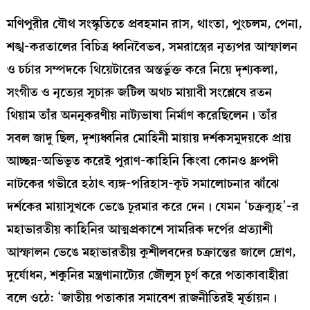
মণিপুরীর যৌথ সংস্কৃতিতে প্রবহমান রাস, থাংতা, পুংচলম, পেনা,
শঙ্খ-করতালের বিচিত্র ধ্বনিবৈভব, সমরাস্ত্রের নৃত্যপর আস্ফালন
ও চর্চার সম্পদকে থিয়েটারের অন্তর্ভুক্ত করে নিয়ে দৃশ্যকলা,
সংগীত ও নৃত্যের সুচারু জটিল অথচ মায়াবী সংশ্লেষে রতন
থিয়াম তাঁর অননুকরণীয় নাট্যভাষা নির্মাণ করেছিলেন। তাঁর
সবল জাদু ছিল, দৃশ্যধ্বনির মোহিনী মায়ায় দর্শকসমুদয়কে প্রায়
আচ্ছন্ন-অভিভূত করেই পুরাণ-কাহিনি কিংবা কোনও ধ্রুপদী
নাটকের গভীরে হঠাৎ ব্যঙ্গ-পরিহাস-কূট সমালোচনার ঝাঁঝে
দর্শকের মায়াসুখকে ভেঙে চুরমার করে দেন। যেমন ‘চক্রব্যূহ’-র
মহাভারতীয় কাহিনির আত্মপ্রকাশে সামরিক দর্পের প্রত্যাশী
আস্ফালন ভেঙে মহাভারতীয় কুশীলবদের চক্রান্তের জালে দ্রোণ,
দুর্যোধন, শকুনির মন্ত্রণানাট্যের জৌলুস চূর্ণ করে পতাকাবাহীরা
বলে ওঠে: ‘জাতীয় পতাকার সমাবেশ রাজনীতিরই মূর্তায়ন।