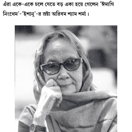
এঁরা একে-একে চলে যেতে বড় একা হয়ে গেলেন ‘ঈমাগি
নিংথেম’-‘ইশানু’-র স্রষ্টা অরিবম শ্যাম শর্মা।