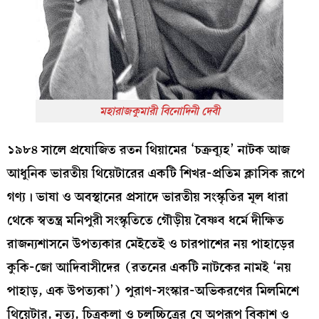
মহারাজকুমারী বিনোদিনী দেবী
১৯৮৪ সালে প্রযোজিত রতন থিয়ামের ‘চক্রব্যূহ’ নাটক আজ
আধুনিক ভারতীয় থিয়েটারের একটি শিখর-প্রতিম ক্লাসিক রূপে
গণ্য। ভাষা ও অবস্থানের প্রসাদে ভারতীয় সংস্কৃতির মূল ধারা
থেকে স্বতন্ত্র মনিপুরী সংস্কৃতিতে গৌড়ীয় বৈষ্ণব ধর্মে দীক্ষিত
রাজন্যশাসনে উপত্যকার মেইতেই ও চারপাশের নয় পাহাড়ের
কুকি-জো আদিবাসীদের (রতনের একটি নাটকের নামই ‘নয়
পাহাড়, এক উপত্যকা’) পুরাণ-সংস্কার-অভিকরণের মিলমিশে
থিয়েটার, নৃত্য, চিত্রকলা ও চলচ্চিত্রের যে অপরূপ বিকাশ ও