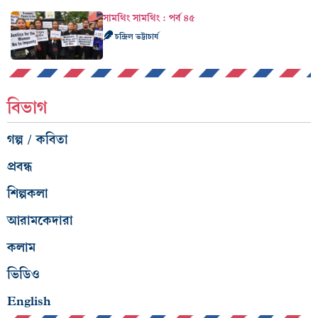
সামথিং সামথিং : পর্ব ৪৫
চন্দ্রিল ভট্টাচার্য
বিভাগ
গল্প / কবিতা
প্রবন্ধ
শিল্পকলা
আরামকেদারা
কলাম
ভিডিও
English