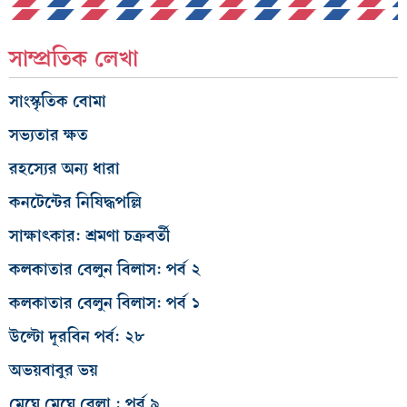
সাম্প্রতিক লেখা
সাংস্কৃতিক বোমা
সভ্যতার ক্ষত
রহস্যের অন্য ধারা
কনটেন্টের নিষিদ্ধপল্লি
সাক্ষাৎকার: শ্রমণা চক্রবর্তী
কলকাতার বেলুন বিলাস: পর্ব ২
কলকাতার বেলুন বিলাস: পর্ব ১
উল্টো দূরবিন পর্ব: ২৮
অভয়বাবুর ভয়
মেঘে মেঘে বেলা : পর্ব ৯