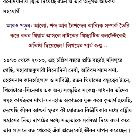
বনেদিয়ানায় স্থিতি দিয়েছে রতন ও তার অনুগত গুটিকয়
সহযোগী।
আরও পড়ুন:
আলো, শব্দ আর নৈশব্দের কাব্যিক সম্পর্ক তৈরি
করে রতন থিয়াম আসলে নাটকের থিম্যাটিক কনটেন্টকেই
প্রতিষ্ঠা দিয়েছেন! লিখছেন পার্থ গুপ্ত…
১৯৭৩ থেকে ২০১৩, এই চল্লিশ বছরে প্রতি বছরই মণিপুরে
গেছি, মহারাজকুমারী বিনোদিনী দেবী, অরিবম শ্যাম শর্মা,
হেইসনাম কানহাইলাল ও সাবিত্রী, রতন থিয়ামের বন্ধুত্বের টানে,
থিয়েটারে-সিনেমায় এক অন্য সংস্কৃতির সংকল্প-সাধনায় তাঁদের
সমূহ কার্যক্রমে মাথা-মন-হাত অকাতরে যুক্ত করে কৃতার্থ হয়েছি,
দেখেছি কীসব আশ্চর্য স্ফুরণ কী ঘোরতর বিভীষিকার মধ্যে রাষ্ট্রীয়
সন্ত্রাসের নিত্য দাপটের মধ্যে সভ্যতাকে সর্বসত্তা দিয়ে রক্ষা করে
তার লালনে রত থেকেই এঁরা প্রত্যেকেই জীবন যাপন করেছেন।