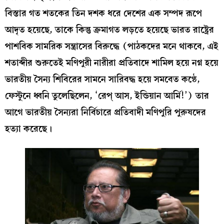
বিস্তার গত শতকের তিন দশক ধরে দেশের এক সম্পদ রূপে
আদৃত হয়েছে, তাকে কিন্তু ক্রমাগত লড়তে হয়েছে ভারত রাষ্ট্রের
পাশবিক সামরিক সন্ত্রাসের বিরুদ্ধে (পাঠকদের মনে থাকবে, এই
শতাব্দীর শুরুতেই মণিপুরী নারীরা প্রতিবাদে শামিল হয়ে নগ্ন হয়ে
ভারতীয় সৈন্য শিবিরের সামনে সারিবদ্ধ হয়ে সমবেত কণ্ঠে,
ফেস্টুনে ধ্বনি তুলেছিলেন, ‘রেপ্‌ আস, ইন্ডিয়ান আর্মি!’) তার
আগে ভারতীয় সৈন্যরা নির্বিচারে প্রতিবাদী মণিপুরি পুরুষদের
হত্যা করেছে।