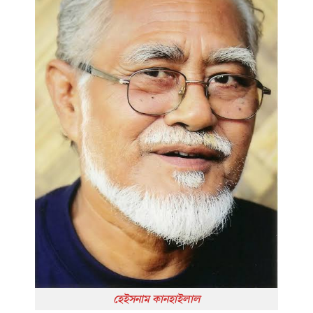
হেইসনাম কানহাইলাল