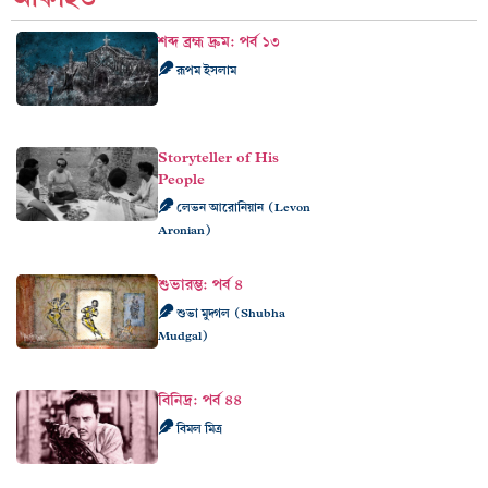
শব্দ ব্রহ্ম দ্রুম: পর্ব ১৩
রূপম ইসলাম
Storyteller of His
People
লেভন আরোনিয়ান (Levon
Aronian)
শুভারম্ভ: পর্ব ৪
শুভা মুদ্গল (Shubha
Mudgal)
বিনিদ্র: পর্ব ৪৪
বিমল মিত্র