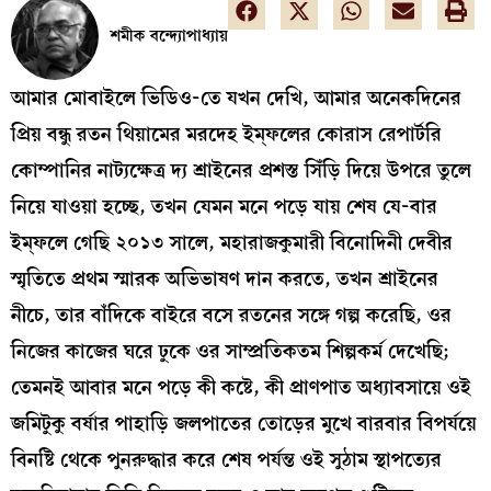
শমীক বন্দ্যোপাধ্যায়
আমার মোবাইলে ভিডিও-তে যখন দেখি, আমার অনেকদিনের
প্রিয় বন্ধু রতন থিয়ামের মরদেহ ইম্‌ফলের কোরাস রেপার্টরি
কোম্পানির নাট্যক্ষেত্র দ্য শ্রাইনের প্রশস্ত সিঁড়ি দিয়ে উপরে তুলে
নিয়ে যাওয়া হচ্ছে, তখন যেমন মনে পড়ে যায় শেষ যে-বার
ইম্‌ফলে গেছি ২০১৩ সালে, মহারাজকুমারী বিনোদিনী দেবীর
স্মৃতিতে প্রথম স্মারক অভিভাষণ দান করতে, তখন শ্রাইনের
নীচে, তার বাঁদিকে বাইরে বসে রতনের সঙ্গে গল্প করেছি, ওর
নিজের কাজের ঘরে ঢুকে ওর সাম্প্রতিকতম শিল্পকর্ম দেখেছি;
তেমনই আবার মনে পড়ে কী কষ্টে, কী প্রাণপাত অধ্যাবসায়ে ওই
জমিটুকু বর্ষার পাহাড়ি জলপাতের তোড়ের মুখে বারবার বিপর্যয়ে
বিনষ্টি থেকে পুনরুদ্ধার করে শেষ পর্যন্ত ওই সুঠাম স্থাপত্যের