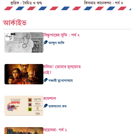
কুব্রিক : বৈচিত্র ও দ্বন্দ্ব
কিসমাত কানেকশন : পর্ব ৪
আর্কাইভ
সিন্ধুপারের সুফি : পর্ব ২
আব্দুল কাফি
দলিত! তোমার মূলস্রোত
নাই?
সঞ্চারী মুখোপাধ্যায়
রংমশাল
ডাকবাংলা.কম
সহোদরা: পর্ব ১