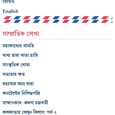
ভিডিও
English
সাম্প্রতিক লেখা
মহাকাব্যের খামতি
মাথা হারা মাতা হারি
সাংস্কৃতিক বোমা
সভ্যতার ক্ষত
রহস্যের অন্য ধারা
কনটেন্টের নিষিদ্ধপল্লি
সাক্ষাৎকার: শ্রমণা চক্রবর্তী
কলকাতার বেলুন বিলাস: পর্ব ২