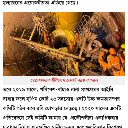
মূল্যায়নের প্রয়োজনীয়তা এড়িয়ে গেছে।
তেলেঙ্গানার শ্রীশৈলম লেফট ব্যাঙ্ক ক্যানাল
তবে ২০১৯ সালে, পরিবেশ-বাঁচাও নানা সংগঠনের আইনি
বাধার ফলে সুপ্রিম কোর্ট ২৫ সদস্যের একটি উচ্চ ক্ষমতাসম্পন্ন
কমিটি গঠন করে রবি চোপড়ার নেতৃত্বে। ২০২০ সালের একটি
প্রতিবেদনে সেই কমিটি জানায় যে, প্রকৌশলীরা একাধিকবার
চারধাম নির্মাণ স্থানগুলির স্থানীয় ভূতত্ত্ব এবং জলবিজ্ঞান বিশ্লেষণ