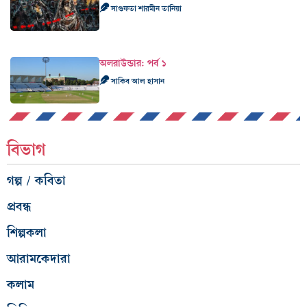
সাগুফতা শারমীন তানিয়া
অলরাউন্ডার: পর্ব ১
সাকিব আল হাসান
বিভাগ
গল্প / কবিতা
প্রবন্ধ
শিল্পকলা
আরামকেদারা
কলাম