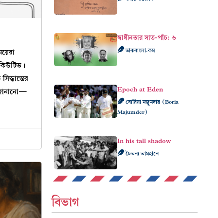
স্বাধীনতার সাত-পাঁচ: ৬
ডাকবাংলা.কম
েয়েরা
িকিউটিভ।
 সিদ্ধান্তের
Epoch at Eden
ণ জানানো—
বোরিয়া মজুমদার (Boria
Majumder)
In his tall shadow
চৈতন্য তামহানে
বিভাগ