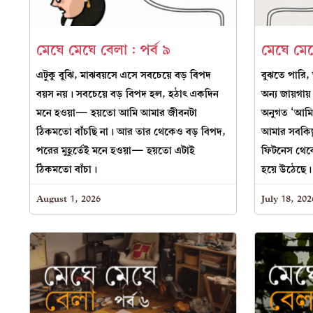
মেঘে মেঘে বেলা : পর্ব ৯
মেঘে মেঘ
এটুকু বুঝি, মাঝবয়সে এসে সবচেয়ে বড় বিপদ
বুঝতে পারি,
বয়স নয়। সবচেয়ে বড় বিপদ হল, হঠাৎ একদিন
অন্য জায়গা
মনে হওয়া— হয়তো আমি আমার জীবনটা
অনুগত ‘আমি
ঠিকমতো বাঁচছি না। আর তার থেকেও বড় বিপদ,
আমার সবকিছু
পরের মুহূর্তেই মনে হওয়া— হয়তো এটাই
ফিটনেস থেক
ঠিকমতো বাঁচা।
হয়ে উঠেছে।
August 1, 2026
July 18, 202