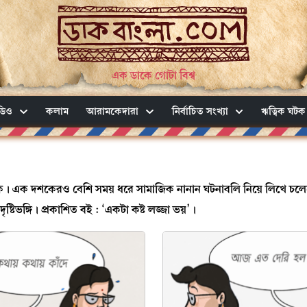
এক ডাকে গোটা বিশ্ব
ডিও
কলাম
আরামকেদারা
নির্বাচিত সংখ্যা
ঋত্বিক ঘটক
াদিক। এক দশকেরও বেশি সময় ধরে সামাজিক নানান ঘটনাবলি নিয়ে লিখে চ
ৃষ্টিভঙ্গি। প্রকাশিত বই : ‘একটা কষ্ট লজ্জা ভয়’।