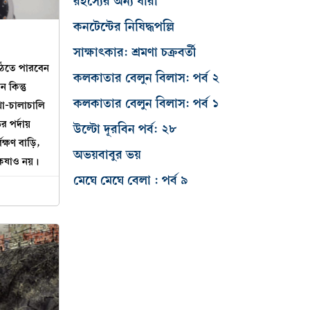
রহস্যের অন্য ধারা
কনটেন্টের নিষিদ্ধপল্লি
সাক্ষাৎকার: শ্রমণা চক্রবর্তী
 উঠতে পারবেন
কলকাতার বেলুন বিলাস: পর্ব ২
 কিন্তু
কলকাতার বেলুন বিলাস: পর্ব ১
থা-চালাচালি
 পর্দায়
উল্টো দূরবিন পর্ব: ২৮
্ষণ বাড়ি,
অভয়বাবুর ভয়
কষাও নয়।
মেঘে মেঘে বেলা : পর্ব ৯