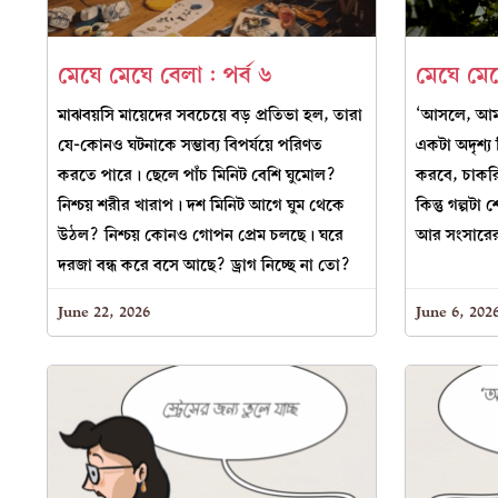
মেঘে মেঘে বেলা : পর্ব ৬
মেঘে মেঘ
মাঝবয়সি মায়েদের সবচেয়ে বড় প্রতিভা হল, তারা
‘আসলে, আমা
যে-কোনও ঘটনাকে সম্ভাব্য বিপর্যয়ে পরিণত
একটা অদৃশ্য
করতে পারে। ছেলে পাঁচ মিনিট বেশি ঘুমোল?
করবে, চাকর
নিশ্চয় শরীর খারাপ। দশ মিনিট আগে ঘুম থেকে
কিন্তু গল্পটা 
উঠল? নিশ্চয় কোনও গোপন প্রেম চলছে। ঘরে
আর সংসারের
দরজা বন্ধ করে বসে আছে? ড্রাগ নিচ্ছে না তো?
June 22, 2026
June 6, 202