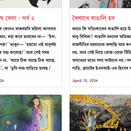
ে বেলা : পর্ব ২
বৈশাখে বাঙালি হব
দি কোনও মাঝবয়সি মহিলা আপনার
মননে কি সত্যিকারের বাঙালি হয়ে
 যান, দয়া করে ভাববেন না— ‘উফ,
বাবু-বিবিরা? বাঙালি মননের অভিজ্ঞান
জ!’ ভাবুন— ‘হয়তো এই মানুষটা
রাজনীতির ময়দানের অশান্তি আর ক
 সহ্য করেছে!’ আর সেই সময়
নয়, আর সেই নিয়ে রোজ-রোজ টিভির
ন না, ‘আরে ঠিক আছে ঠিক আছে,
অসভ্যের মতো গলা ফাটানো নয়। সর্বক
’, বা ‘তুমি বড্ড বাড়িয়ে ভাবছ।’
গাড়ি, ফ্ল্যাটের ইএমআই-এর হিসেব 
026
April 15, 2026