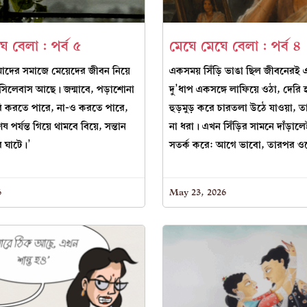
ে বেলা : পর্ব ৫
মেঘে মেঘে বেলা : পর্ব ৪
দের সমাজে মেয়েদের জীবন নিয়ে
একসময় সিঁড়ি ভাঙা ছিল জীবনের
 সিলেবাস আছে। জন্মাবে, পড়াশোনা
দু’ধাপ একসঙ্গে লাফিয়ে ওঠা, দেরি 
ি করতে পারে, না-ও করতে পারে,
হুড়মুড় করে চারতলা উঠে যাওয়া, 
শেষ পর্যন্ত গিয়ে থামবে বিয়ে, সন্তান
না ধরা। এখন সিঁড়ির সামনে দাঁড়ালে
 ঘাটে।’
সতর্ক করে: আগে ভাবো, তারপর 
6
May 23, 2026