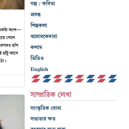
গল্প / কবিতা
প্রবন্ধ
শিল্পকলা
ই একটা অংশ—
আরামকেদারা
হয়ে গেলে
তারপরও হাঁপ
কলাম
ই হাঁটু আগে
ভিডিও
ওঠো।
English
সাম্প্রতিক লেখা
সাংস্কৃতিক বোমা
সভ্যতার ক্ষত