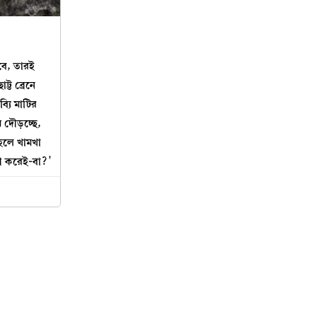
াবে, তারই
ট্ট ব্রেনে
্যি মাটির
 দৌড়চ্ছে,
 হলে খামখা
কী করেই-বা?’