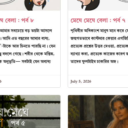
ে বেলা : পর্ব ৮
মেঘে মেঘে বেলা : পর্ব ৭
 আমার সবচেয়ে বড় ভয়টা আসলে
পৃথিবীর অধিকাংশ মানুষ মনে করে ম
য়। আমি এত বছরের আমার বাধ্য,
জন্মগতভাবে কাস্টমার কেয়ার এগজ
’-টাকে আর চিনতে পারছি না। যেন
প্রত্যেক প্রশ্নের উত্তর দেওয়া, প্রত্যেক
 বদলে গেছে। শরীর থেকে মস্তিষ্ক,
ব্যাখ্যা করা, প্রত্যেক কাজের কার
ে অনুভূতি— সবটাই যেন অবাধ্য
তাদের ফুলটাইম চাকরির অঙ্গ।
6
July 5, 2026