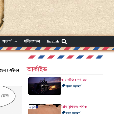
। শতবর্ষ
সলিলায়তন
English
আর্কাইভ
লেছেন। এইসব
ছায়াবাজি : পর্ব ২৮
চন্দ্রিল ভট্টাচার্য
প্রিয় সুবিমল: পর্ব ৩
তন্ময় ভট্টাচার্য