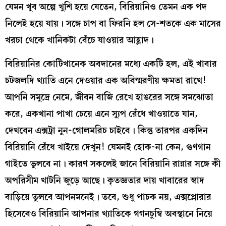
যেমন খুব অল্পে খুশি হয়ে যেতেন, বিরিয়ানিও তেমন এক পদ
নিলেই হয়ে যায়। সঙ্গে চাপ বা ফিরনি হল সে-শতকে এক মাসের
খরচা থেকে খানিকটা বেঁচে যাওয়ার আহ্লাদ।
বিরিয়ানির কোটিখানেক অবদানের মধ্যে একটি হল, এই খাবার
চটজলদি খ্যাতি এনে দেওয়ার এক অবিস্মরণীয় ক্ষমতা রাখে!
আপনি সমুদ্রে নেমে, জীবন বাজি রেখে হাঙরের সঙ্গে সমঝোতা
করে, একখানা পাখা চেয়ে এনে স্যুপ রেঁধে খাওয়াতে যান,
দেখবেন এক্সট্রা নুন-গোলমরিচ চাইবে। কিন্তু তারপর একদিন
বিরিয়ানি রেঁধে খাইয়ে দেখুন! যেমনই হোক-না কেন, গুণগান
গাইতে ভুলবে না। কারণ সকলেই জানে বিরিয়ানি রান্নার সঙ্গে কী
অপরিসীম খাটনি জুড়ে আছে। কৃতজ্ঞতার দায় খাবারের স্বাদ
বাড়িয়ে তুলবে আপনমনেই। তবে, শুধু পাচক নয়, এক্সপ্লোরার
হিসেবেও বিরিয়ানি আপনার খ্যাতিকে গগনচুম্বি অবস্থানে নিয়ে