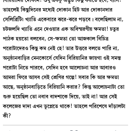
বিরিয়ানির দোকান! শুধু একটু অদ্ভুত কিছু করতে হবে, ব্যাস!
তাহলেই কিছুদিনের মধ্যেই দোকান হিট আর দোকানদার
সেলিব্রিটি৷ খ্যাতি একেবারে ঝরে-ঝরে পড়বে। বলেছিলাম না,
চটজলদি খ্যাতি এনে দেওয়ার এক অবিস্মরণীয় ক্ষমতা! চতুর
পাঠক হয়তো বলবেন, সে-ক্ষমতা তো আজকাল বিচিত্র
পরোটাদেরও কিছু কম নেই হে! তার উত্তরে বলতে পারি না,
অনুষ্ঠানবাড়ির মেনকোর্সে যেদিন বিরিয়ানির জায়গা ওই সমস্ত
পরোটা নিতে পারবে, সেদিন হবে আলোচনা আর আবারও
আমরা ফিরে আসব সেই শ্রেণির গল্পে! সবার কি আর ক্ষমতা
আছে, অনুষ্ঠানবাড়িতে বিরিয়ানি করার? কিন্তু আলোচনাটা তো
শুরু হয়েছিল তো নবাব বাদশাকে দিয়ে, তাই না! আর সেই
কলেজের দাদা এখন ডুপ্লেতে থাকে! তাহলে পরিশেষে দাঁড়ালটা
কী?