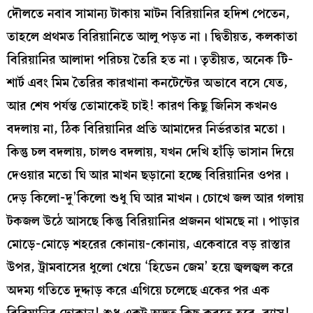
দৌলতে নবাব সামান্য টাকায় মাটন বিরিয়ানির হদিশ পেতেন,
তাহলে প্রথমত বিরিয়ানিতে আলু পড়ত না। দ্বিতীয়ত, কলকাতা
বিরিয়ানির আলাদা পরিচয় তৈরি হত না। তৃতীয়ত, অনেক টি-
শার্ট এবং মিম তৈরির কারখানা কনটেন্টের অভাবে বসে যেত,
আর শেষ পর্যন্ত তোমাকেই চাই! কারণ কিছু জিনিস কখনও
বদলায় না, ঠিক বিরিয়ানির প্রতি আমাদের নির্ভরতার মতো।
কিন্তু চল বদলায়, চালও বদলায়, যখন দেখি হাঁড়ি ভাসান দিয়ে
দেওয়ার মতো ঘি আর মাখন ছড়ানো হচ্ছে বিরিয়ানির ওপর।
দেড় কিলো-দু’কিলো শুধু ঘি আর মাখন। চোখে জল আর গলায়
টকজল উঠে আসছে কিন্তু বিরিয়ানির প্রজনন থামছে না। পাড়ার
মোড়ে-মোড়ে শহরের কোনায়-কোনায়, একেবারে বড় রাস্তার
উপর, ট্রামবাসের ধুলো খেয়ে ‘হিডেন জেম’ হয়ে জ্বলজ্বল করে
অদম্য গতিতে দুদ্দাড় করে এগিয়ে চলেছে একের পর এক