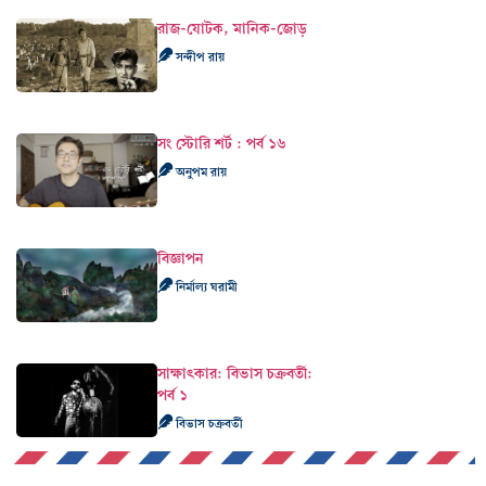
রাজ-যোটক, মানিক-জোড়
সন্দীপ রায়
সং স্টোরি শর্ট : পর্ব ১৬
অনুপম রায়
বিজ্ঞাপন
নির্মাল্য ঘরামী
সাক্ষাৎকার: বিভাস চক্রবর্তী:
পর্ব ১
বিভাস চক্রবর্তী