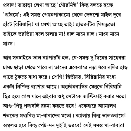
প্রবাদ! তাছাড়া লেখা আছে ‘গৌরমিন্ট’ কিন্তু বলতে হচ্ছে
‘গ্যুঁরমে’; এই সমস্ত পেছনপাকামো থেকে দেড়শো মাইল দূরে
হাঁটে বিরিয়ানি! যা লেখা আছে তাই! হাতরুটির পিসতুতো
ভাইকে তরতিয়া বলে চালায় না! চাল মানে চাল। মাংস মানে
মাংস।
আর সবচাইতে ভাল ব্যাপারটা হল, যে-সমস্ত দু’দিনের সাহেবরা
চামচ ছাড়া খেতে পারে না তাদের একেবারে নড়া ধরে নলির হাড়
পাতে ঠুকতে বাধ্য করে। শ্রেণি! দ্বিতীয়ত, বিরিয়ানির মধ্যে
একটা নিশ্চিন্ত ব্যাপার আছে। অনুষ্ঠানবাড়ির মেনুতে বিরিয়ানি
স্থির হয়ে গেল মানে এইবার শুধু সেটাকে জাস্টিফাই করার মতো
আগু-পিছু পদাবলি রচনা করতে হবে! একেবারে অ্যানালগ
শতকের মধ্যবিত্ত মা-বাবাদের মতো। ক্যালায় কিন্তু ভালওবাসে!
অম্বলও হবে কিন্তু পেট-মন দুই’ই ভরবে! সেই সমস্ত মা-বাবারা