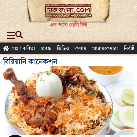
এক ডাকে গোটা বিশ্ব
গল্প / কবিতা
প্রবন্ধ
ভিডিও
কলাম
আরামকেদারা
নির্বাচ
বিরিয়ানি কানেকশন