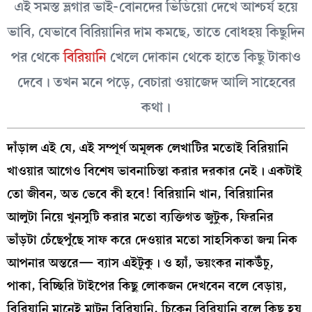
এই সমস্ত ভ্লগার ভাই-বোনদের ভিডিয়ো দেখে আশ্চর্য হয়ে
ভাবি, যেভাবে বিরিয়ানির দাম কমছে, তাতে বোধহয় কিছুদিন
পর থেকে
বিরিয়ানি
খেলে দোকান থেকে হাতে কিছু টাকাও
দেবে। তখন মনে পড়ে, বেচারা ওয়াজেদ আলি সাহেবের
কথা।
দাঁড়াল এই যে, এই সম্পূর্ণ অমূলক লেখাটির মতোই বিরিয়ানি
খাওয়ার আগেও বিশেষ ভাবনাচিন্তা করার দরকার নেই। একটাই
তো জীবন, অত ভেবে কী হবে! বিরিয়ানি খান, বিরিয়ানির
আলুটা নিয়ে খুনসুটি করার মতো ব্যক্তিগত জুটুক, ফিরনির
ভাঁড়টা চেঁছেপুঁছে সাফ করে দেওয়ার মতো সাহসিকতা জন্ম নিক
আপনার অন্তরে— ব্যাস এইটুকু। ও হ্যাঁ, ভয়ংকর নাকউঁচু,
পাকা, বিচ্ছিরি টাইপের কিছু লোকজন দেখবেন বলে বেড়ায়,
বিরিয়ানি মানেই মাটন বিরিয়ানি, চিকেন বিরিয়ানি বলে কিছু হয়