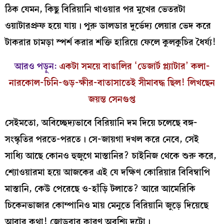
ঠিক যেমন, কিছু বিরিয়ানি খাওয়ার পর মুখের ভেতরটা
ওয়াটারপ্রুফ হয়ে যায়। পুরু ডালডার দুর্ভেদ্য লেয়ার ভেদ করে
টাকরার চামড়া স্পর্শ করার শক্তি হারিয়ে ফেলে কুলকুচির ধৈর্য্য!
আরও পড়ুন:
একটা সময়ে বাঙালির ‘ডেজার্ট প্ল্যাটার’ কলা-
নারকোল-চিনি-গুড়-ক্ষীর-বাতাসাতেই সীমাবদ্ধ ছিল! লিখছেন
জয়ন্ত সেনগুপ্ত
সেইমতো, অবিচ্ছেদ্যভাবে বিরিয়ানি দম দিয়ে চলেছে বঙ্গ-
সংস্কৃতির পরতে-পরতে। সে-জায়গা দখল করে নেবে, সেই
সাধ্যি আছে কোনও হুজুগে মাস্তানির? চাইনিজ থেকে শুরু করে,
শ্যোওয়ারমা হয়ে আজকের এই যে দক্ষিণ কোরিয়ার বিবিম্বাপি
মাস্তানি, কেউ পেরেছে ও-হাঁড়ি টলাতে? আরে আমেরিকি
চিকেনভাজার কোম্পানিও মায় মেনুতে বিরিয়ানি জুড়ে দিয়েছে
আবার কথা! জোড়বার কারণ অবশ্যি দুটো।