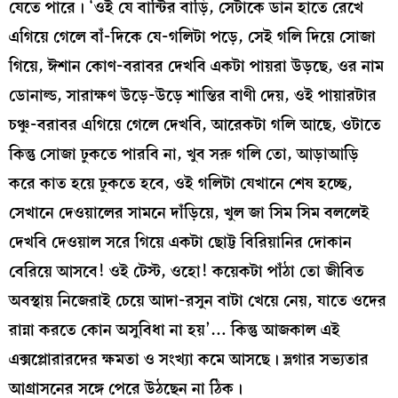
যেতে পারে। ‘ওই যে বান্টির বাড়ি, সেটাকে ডান হাতে রেখে
এগিয়ে গেলে বাঁ-দিকে যে-গলিটা পড়ে, সেই গলি দিয়ে সোজা
গিয়ে, ঈশান কোণ-বরাবর দেখবি একটা পায়রা উড়ছে, ওর নাম
ডোনাল্ড, সারাক্ষণ উড়ে-উড়ে শান্তির বাণী দেয়, ওই পায়ারটার
চঞ্চু-বরাবর এগিয়ে গেলে দেখবি, আরেকটা গলি আছে, ওটাতে
কিন্তু সোজা ঢুকতে পারবি না, খুব সরু গলি তো, আড়াআড়ি
করে কাত হয়ে ঢুকতে হবে, ওই গলিটা যেখানে শেষ হচ্ছে,
সেখানে দেওয়ালের সামনে দাঁড়িয়ে, খুল জা সিম সিম বললেই
দেখবি দেওয়াল সরে গিয়ে একটা ছোট্ট বিরিয়ানির দোকান
বেরিয়ে আসবে! ওই টেস্ট, ওহো! কয়েকটা পাঁঠা তো জীবিত
অবস্থায় নিজেরাই চেয়ে আদা-রসুন বাটা খেয়ে নেয়, যাতে ওদের
রান্না করতে কোন অসুবিধা না হয়’… কিন্তু আজকাল এই
এক্সপ্লোরারদের ক্ষমতা ও সংখ্যা কমে আসছে। ভ্লগার সভ্যতার
আগ্রাসনের সঙ্গে পেরে উঠছেন না ঠিক।