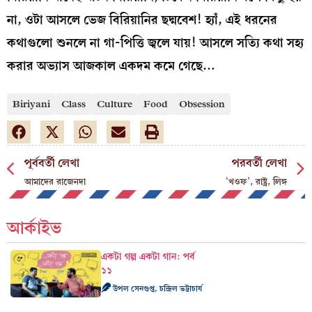
না, ওটা আসলে ভেজ বিরিয়ানির ছদ্মবেশ! হ্যাঁ, এই ধরনের
কথাগুলো শুনলে না গা-পিত্তি জ্বলে যায়! আসলে সত্যি কথা সহ্য
করার অভ্যাস আজকাল একদম কমে গেছে…
Biriyani
Class
Culture
Food
Obsession
পূর্ববর্তী লেখা
পরবর্তী লেখা
আমাদের রাজেনদা
‘খওফ’, রাষ্ট্র, লিঙ্গ
আর্কাইভ
একটা গল্প একটা গান: পর্ব
১১
উপল সেনগুপ্ত, চন্দ্রিল ভট্টাচার্য