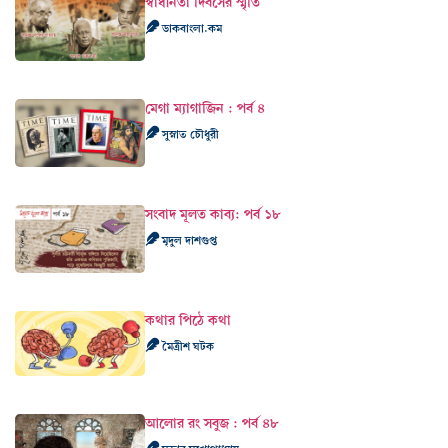
স্বাধীনতা দিবসের স্মৃতি
ডাকবাংলা.কম
মেগা ম্যাগাজিন : পর্ব ৪
সুস্নাত চৌধুরী
সংবাদ মূলত কাব্য: পর্ব ১৮
মৃদুল দাশগুপ্ত
কথার পিঠে কথা
মৈত্রীশ ঘটক
আলোর রং সবুজ : পর্ব ৪৮