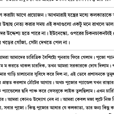
রণ করাটা আগে প্রয়োজন। আখমারাই যন্ত্রের মধ্যে কলকাতাকে
ে উদ্বাহু নেত্য করার সময় এই কথাগুলো একটু মনে রাখলে ভ
র উদ্দেশ্য হতে পারে না। ইউনেস্কো, ওপরের চিকনচাকনটাই
 খড়ের গোঁজা, সেটা দেখতে পেল না।
 আমাদের চারিত্রিক বৈশিষ্ট্যে পুনরায় ফিরে গেলাম। পুজো প্যা
গন্ধে ম ম করতে থাকল চারদিক, তখন আমরা সরকারকে দোষ দিলাম। প্
আমার গাড়ি চালানোর সুবিধে করে দিল না, এই ভেবে প্রশাসনকে তুম
র প্রস্তত করলাম ঠোঁটের আগায়। অথচ পুজোর প্যান্ডেল যখন রাস্তার গর
 প্যান্ডেলের ছবি পাঞ্চ করে ফেসবুকে লাইক তুলছিলাম। এখন চার
রপিতার। আমরা কোনও উদ্যোগ নেব না। আমরা কেবল মজা লুটে নিজ 
ো, সবার পুজো। কিন্তু পুজোর আধার যে কলকাতা, তার জন্য কিছু 