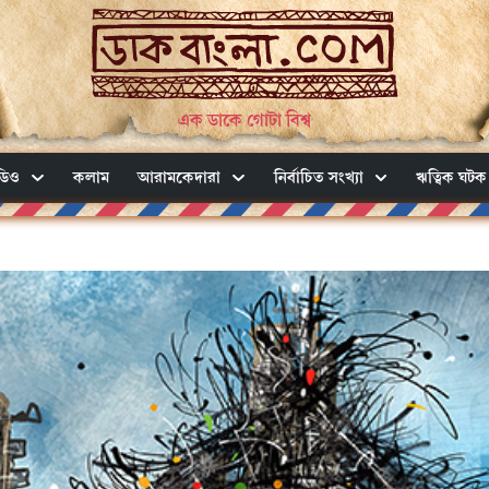
এক ডাকে গোটা বিশ্ব
ডিও
কলাম
আরামকেদারা
নির্বাচিত সংখ্যা
ঋত্বিক ঘটক