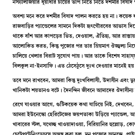
নস্ট্যালজিয়ার ধূঁয়াধার চায়ের ভাপ নিতে নিতে দশমীর বিষ
অবশ্য মনে করে দশমীর বিষাদ পালন করতে হয় না। কয়েক 
রাজবাড়ির প্যান্ডেলের সামনে দিকটা হৃৎগৌরবের আভাস দিতে 
থাকে বাঁশ আর কাপড়ের ভিত, দেওয়াল, ঐতিহ্য, আর রাস্তা
আলোকিত করত, কিন্তু পুজোর পর তার ম্রিয়মাণ ঔজ্জ্বল্য ন
চালিয়ে খেলার বিরাট সুযোগ পায়। আর তাকে বিশেষ সাহায্য়
বিলকুল না-ইনসাফি। এত ঠেসেঠুসে দুঃখ দেওয়ার মানেই হয
তবে মনে রাখবেন, আমরা কিন্তু দুঃখবিলাসী, উদাসীন এবং
খানিকটা শয়তানও বটে। দৈনন্দিন জীবনে আমাদের ঔদাসীন্য ব্যা
রেগে যাওয়ার আগে, গুটিকয়েক কথা যাচিয়ে নিই, দেখব
আমরা ইউনেস্কো হেরিটেজের জয়পতাকা উড়িয়ে প্যান্ডেল, আল
খাবারের স্টল, যথেচ্ছ খাওয়াদাওয়া, বিরিয়ানির হুল্লোড়,
চেটেপুটেনিংড়েচুষে অন্তস্থ করা হল, মন পুজোর আনন্দে, প্