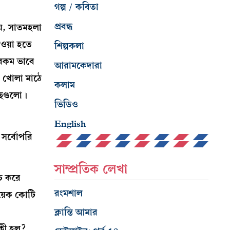
গল্প / কবিতা
প্রবন্ধ
য়, সাতমহলা
েওয়া হতে
শিল্পকলা
 রকম ভাবে
আরামকেদারা
দ খোলা মাঠে
কলাম
গাছগুলো।
ভিডিও
English
সর্বোপরি
সাম্প্রতিক লেখা
চ করে
রংমশাল
কয়েক কোটি
ক্লান্তি আমার
? কী হল?