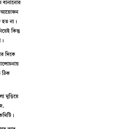
ম বানানোর
শন আয়োজন
দ হত না।
়েই কিন্তু
না।
ার দিকে
মালোচনায়
ি ঠিক
 মুড়িয়ে
জ,
 কমিটি।