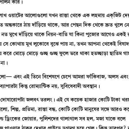
াদ পালন করি।
লাখ ওয়াটের আলোগুলো যখন রাস্তা থেকে এক লহমায় এক্জিট দে
অন্ধকারে ঠায় দাঁড়িয়ে থাকে, আর পেছন দিক থেকে দ্রুত খুলে ন
য় নত মুখে দাঁড়িয়ে থাকে নিয়ন-বাতি যা কিনা পুজোর আগেও একই
িয়ে সে কোথায় মুখ লুকোবে বুঝে পায় না, তখন আপনা থেকেই বিষা
 করে মোড়ে মোড়ে গুচ্ছ গুচ্ছ ফুলে ভরে থাকা হতচ্ছাড়া ছাতিম 
় না।
 ভুলো— এবং এই তিনে বিশেষণে চেপে আমরা ফাঁকিবাজ, অলস এবং 
পারটা কিন্তু রোম্যান্টিক নয়, সুবিধেবাদী অবস্থান।
েন, দোষারোপটা জলবৎ তরলং। এই যে কয়েক হাজার কোটি টাকা খর
ো, শিল্প, প্রতিমা, রাস্তা বন্ধ, কোটি কোটি মানুষের সঙ্গে আরও 
 কোল্ড ড্রিংকের জোয়ার, পুলিশদের গালাগাল সব হল, মজা যাকে বলে
রাইজ পাওয়ার ঠাকুর দেখার প্রাইডে ডগমগ হয়ে গেল। কিন্তু তারপর