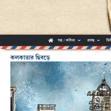
গল্প / কবিতা
প্রবন্ধ
ভি
কলকাতার ছিবড়ে