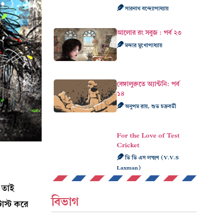
সারনাথ বন্দ্যোপাধ্যায়
আলোর রং সবুজ : পর্ব ২৩
মন্দার মুখোপাধ্যায়
বেঙ্গালুরুতে অ্যান্টনি: পর্ব
১৪
অনুপম রায়, শুভ চক্রবর্তী
For the Love of Test
Cricket
ভি ভি এস লক্ষ্মণ (V.V.S
Laxman)
 তাই
বিভাগ
োস্ট করে