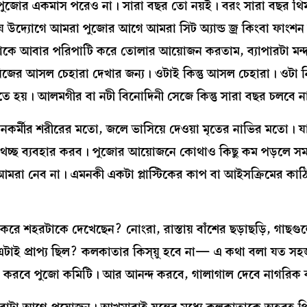
জোর একমাস পরেও না। সারা বছর তো নয়ই। বরং সারা বছর থি
 যে উদ্যোগে আমরা পুজোর আগে আমরা সিট অ্যান্ড জ্র কিংবা ফাং
রটাকে আবার পরিপাটি করে তোলার আয়োজন করতাম, ব্যাপারটা মন্
িজের আসল চেহারা দেখার জন্য। ওটাই কিন্তু আসল চেহারা। ওটা নিয
তে হয়। আলমগীর বা নটী বিনোদিনী সেজে কিন্তু সারা বছর চলবে 
যৌনকর্মীর শরীরের মতো, জলে ভাসিয়ে দেওয়া মৃতের নাভির মতো। য
যথেচ্ছ ব্যবহার করব। পুজোর আয়োজনে কোথাও কিছু কম পড়লে স
্ব আমরা নেব না। এমনকী একটা প্লাস্টিকের কাপ বা আইসক্রিমের কাঠ
রে শহরটাকে দেখেছেন? নোংরা, রাস্তায় বাঁশের ছড়াছড়ি, গাছগুলো
 এটাই প্রাপ্য ছিল? কলকাতার কিস্য়ু হবে না— এ কথা বলা যত সহ
 করবে পুজো কমিটি। আর আনন্দ করবে, গালাগাল দেবে নাগরিক