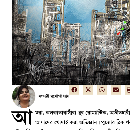
সঞ্চারী মুখোপাধ্যায়
আ
মরা, কলকাতাবাসীরা খুব রোম্যান্টিক, অতীতচার
আমাদের খোদাই করা অভিজ্ঞান। পুজোর ঠিক পর