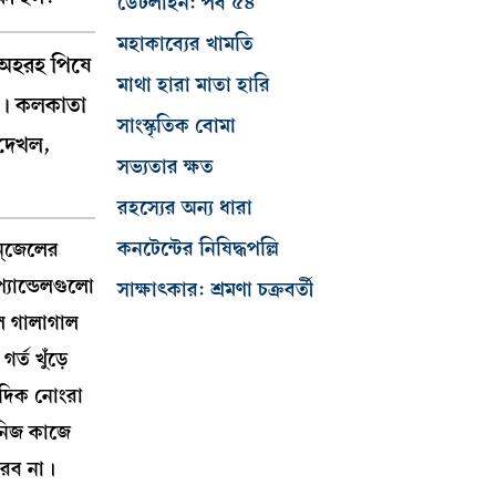
ডেটলাইন: পর্ব ৫৪
মহাকাব্যের খামতি
 অহরহ পিষে
মাথা হারা মাতা হারি
াল। কলকাতা
সাংস্কৃতিক বোমা
 দেখল,
সভ্যতার ক্ষত
রহস্যের অন্য ধারা
কনটেন্টের নিষিদ্ধপল্লি
ন্জেলের
যান্ডেলগুলো
সাক্ষাৎকার: শ্রমণা চক্রবর্তী
ুল গালাগাল
্ত খুঁড়ে
িদিক নোংরা
নিজ কাজে
করব না।