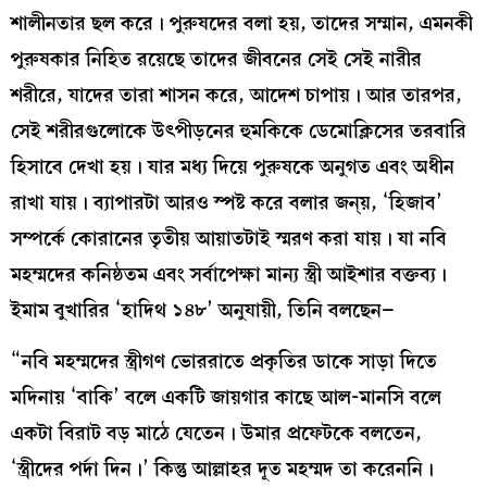
শালীনতার ছল করে। পুরুষদের বলা হয়, তাদের সম্মান, এমনকী
পুরুষকার নিহিত রয়েছে তাদের জীবনের সেই সেই নারীর
শরীরে, যাদের তারা শাসন করে, আদেশ চাপায়। আর তারপর,
সেই শরীরগুলোকে উৎপীড়নের হুমকিকে ডেমোক্লিসের তরবারি
হিসাবে দেখা হয়। যার মধ্য দিয়ে পুরুষকে অনুগত এবং অধীন
রাখা যায়। ব্যাপারটা আরও স্পষ্ট করে বলার জন্য়, ‘হিজাব’
সম্পর্কে কোরানের তৃতীয় আয়াতটাই স্মরণ করা যায়। যা নবি
মহম্মদের কনিষ্ঠতম এবং সর্বাপেক্ষা মান্য স্ত্রী আইশার বক্তব্য।
ইমাম বুখারির ‘হাদিথ ১৪৮’ অনুযায়ী, তিনি বলছেন–
“নবি মহম্মদের স্ত্রীগণ ভোররাতে প্রকৃতির ডাকে সাড়া দিতে
মদিনায় ‘বাকি’ বলে একটি জায়গার কাছে আল-মানসি বলে
একটা বিরাট বড় মাঠে যেতেন। উমার প্রফেটকে বলতেন,
‘স্ত্রীদের পর্দা দিন।’ কিন্তু আল্লাহর দূত মহম্মদ তা করেননি।