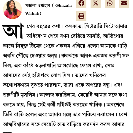
গজালা ওয়াহাব ( Ghazala
Wahab)
আ
গের বছরের কথা। কলকাতা লিটারারি মিটে আমার
অধিবেশন শেষে যখন বেরিয়ে আসছি, আতিথ্যের
কাজে নিযুক্ত টিমের থেকে একজন এগিয়ে এলেন আমাকে গাড়ি
অবধি পৌঁছে দেওয়ার জন্য়। ঝকঝকে আরও একজন তরুণী সঙ্গ
নিল, এক কাঁধে ওড়নাখানি আলগোছে ফেলে রাখা, সেও
আমাদের সেই হাঁটাপথে যোগ দিল। তাদের খনিকের
কথোপকথনে বুঝতে পারলাম, তারা একে অপরের বন্ধু। এবং
তরুণীটি মুসলিম। আন্দাজ করছিলাম, মেয়েটি আমার সঙ্গে কথা
বলতে চায়, কিন্তু সেই কর্মী গাঁইগুঁই করছেন খানিক। অবশেষে
তিনি রাজি হলেন এবং আমার সঙ্গে তার পরিচয় করালেন। বেশ
আত্মবিশ্বাসের সঙ্গে মেয়েটি হাত বাড়িয়ে করমর্দন করল আমার