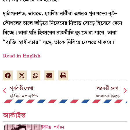
দুর্ভাগ্যবশত, ভারতে, মুসলিম নারীরা এখনও পুরুষদের কূট-
কৌশলের চালে জড়িয়ে নিজেদের নিতান্ত বোড়ে হিসেবে মেনে
নিচ্ছে। তারা যদি হিজাবের রাজনীতি বুঝতে না পারে, তারা
“ব্যক্তি-স্বাধীনতার” সঙ্গে, তাকে মিশিয়ে ফেলতে থাকবে।
Read in English
পূর্ববর্তী লেখা
পরবর্তী লেখা
মূর্তিমান অপ্রত্যাশিত
কলকাতার ছিবড়ে
আর্কাইভ
বিনিদ্র: পর্ব ৪৫