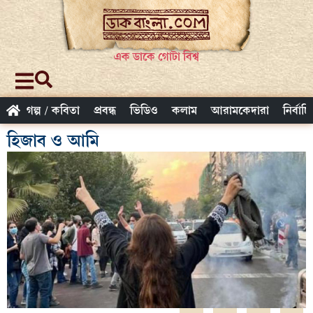
এক ডাকে গোটা বিশ্ব
গল্প / কবিতা
প্রবন্ধ
ভিডিও
কলাম
আরামকেদারা
নির্বাচ
হিজাব ও আমি