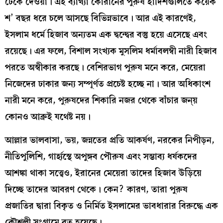
ঢেকে দেওয়া। এই ব্যাখ্যা কোরানের পুরুষ হাদিশগুলিতে কয়েক
শ’ বছর ধরে চলে আসছে বিভিন্নভাবে। আর এই কারণেই,
ইসলাম ধর্মে হিজাব অন্যতম এক দ্বন্দ্বের বস্তু হয়ে এসেছে এবং
রয়েছে। এর ফলে, বিশাল সংখ্যক মুসলিম ধর্মাবলম্বী নারী হিজাব
পরতে অস্বীকার করছে। বেশিরভাগ পুরুষ মনে করে, মেয়েরা
নিজেদের ঢাকার জন্য সম্পূর্ণত প্রচেষ্ট হচ্ছে না। আর অধিকাংশ
নারী মনে করে, পুরুষদের শিকারি নজর থেকে বাঁচার জন্য়
কোনও আব্রুই যথেষ্ট নয়।
আল্লার ভালবাসা, ভয়, জন্নতের প্রতি আকর্ষণ, নরকের নিপীড়ন,
নীতিপুলিশি, গার্হ্যস্থে অপুঙ্গব পৌরুষ এবং সম্ভাব্য ধর্ষকদের
আশঙ্কা থাকা সত্ত্বেও, ইরানের মেয়েরা তাদের হিজাব উড়িয়ে
দিচ্ছে তাদের আবরণ থেকে। কেন? কারণ, তারা পুরুষ
প্রজাতির দ্বারা বিকৃত ও নির্মিত ইসলামের ভাবধারার বিরুদ্ধে এক
কৌশলী সংগ্রামে রত হয়েছে।