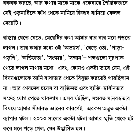
বকবক করছে, আর কথার মাঝে মাঝে একেবারে শৈল্পিকভাবে
সেই ওড়নাটিকে কাঁধ থেকে নামিয়ে হিজাব বানিয়ে ফেলল
মেয়েটি।
রাস্তায় যেতে যেতে, মেয়েটির কথা আমার বার বার মনে পড়তে
লাগল। তার কথার মধ‌্যে ওই ‘অভ্যাস’, ‘বেড়ে ওঠা, ‘পাড়া-
পড়শি’, ‘অভিজ্ঞতা’, ‘সংস্কার’, ‘সম্মান’– শব্দগুলো ঘুরপাক
খেতে লাগল মাথার মধ্যে। এবং, কোনও একটা ভাবে যেন, এই
বিষয়গুলোকে আমি বাধ‌্যতার থেকে বিযুক্ত করতেই পারছিলাম
না। আর শেষমেশ চয়েস বা ব্যক্তিমত এবং ব্যক্তি-স্বাধীনতার
সঙ্গেই যোগ পেতে থাকলাম। এসব ঘটছিল, সম্ভবত মানবস্বভাব
বিষয়ে আমার সীমাবদ্ধ জ্ঞানের কারণেই। এরকম অদ্ভুত একটা
ব্যাপার ঘটল। ২০১০ সালের একটা ঘটনা আমার স্মৃতি থেকে হট
করে মনে পড়ে গেল, যেন উদ্ভাসিত হল।