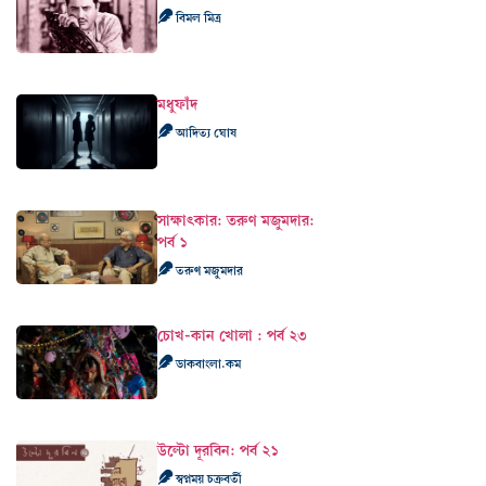
বিমল মিত্র
মধুফাঁদ
আদিত্য ঘোষ
সাক্ষাৎকার: তরুণ মজুমদার:
পর্ব ১
তরুণ মজুমদার
চোখ-কান খোলা : পর্ব ২৩
ডাকবাংলা.কম
উল্টো দূরবিন: পর্ব ২১
স্বপ্নময় চক্রবর্তী