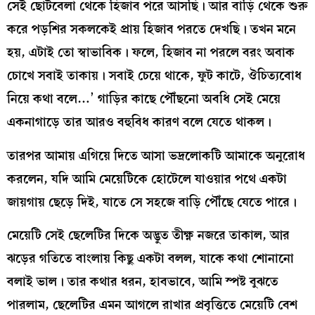
সেই ছোটবেলা থেকে হিজাব পরে আসছি। আর বাড়ি থেকে শুরু
করে পড়শির সকলকেই প্রায় হিজাব পরতে দেখছি। তখন মনে
হয়, এটাই তো স্বাভাবিক। ফলে, হিজাব না পরলে বরং অবাক
চোখে সবাই তাকায়। সবাই চেয়ে থাকে, ফুট কাটে, ঔচিত‌্যবোধ
নিয়ে কথা বলে…’ গাড়ির কাছে পৌঁছনো অবধি সেই মেয়ে
একনাগাড়ে তার আরও বহুবিধ কারণ বলে যেতে থাকল।
তারপর আমায় এগিয়ে দিতে আসা ভদ্রলোকটি আমাকে অনুরোধ
করলেন, যদি আমি মেয়েটিকে হোটেলে যাওয়ার পথে একটা
জায়গায় ছেড়ে দিই, যাতে সে সহজে বাড়ি পৌঁছে যেতে পারে।
মেয়েটি সেই ছেলেটির দিকে অদ্ভুত তীক্ষ্ণ নজরে তাকাল, আর
ঝড়ের গতিতে বাংলায় কিছু একটা বলল, যাকে কথা শোনানো
বলাই ভাল। তার কথার ধরন, হাবভাবে, আমি স্পষ্ট বুঝতে
পারলাম, ছেলেটির এমন আগলে রাখার প্রবৃত্তিতে মেয়েটি বেশ