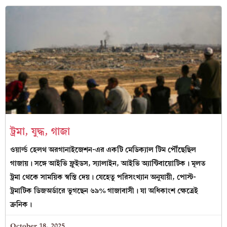
ট্রমা, যুদ্ধ, গাজা
ওয়ার্ল্ড হেলথ অরগানাইজেশন-এর একটি মেডিক্যাল টিম পৌঁছেছিল
গাজায়। সঙ্গে আইভি ফ্লুইডস, স্যালাইন, আইভি অ্যান্টিবায়োটিক। মূলত
ট্রমা থেকে সাময়িক স্বস্তি দেয়। যেহেতু পরিসংখ্যান অনুযায়ী, পোস্ট-
ট্রমাটিক ডিজঅর্ডারে ভুগছেন ৬৯% গাজাবাসী। যা অধিকাংশ ক্ষেত্রেই
ক্রনিক।
October 18, 2025