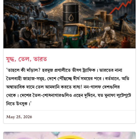
যুদ্ধ, তেল, ভারত
‘তাহলে কী দাঁড়াল? হরমুজ প্রণালীতে ভীষণ ট্র্যাফিক। ভারতের নানা
তৈলবাহী জাহাজ-সমূহ, দেশে পৌঁছচ্ছে দীর্ঘ সময়ের পরে। বর্তমানে, অতি
অস্বাভাবিক দামে তেল আমদানি করতে বাধ্য! নন-গালফ দেশগুলির
থেকে। দেশের তৈল-শোধনাগারগুলিও এহেন দুর্দিনে, যত মুনাফা লুটেপুটে
নিতে উৎসুক।’
May 25, 2026