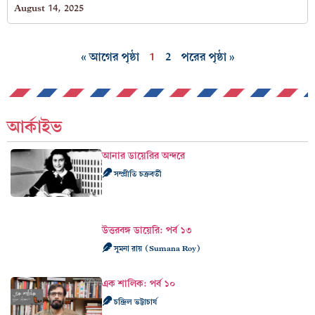
August 14, 2025
« আগের পৃষ্ঠা
1
2
পরের পৃষ্ঠা »
আর্কাইভ
আনার ডায়েরির অন্দরে
সম্প্রীতি চক্রবর্তী
উত্তরবঙ্গ ডায়েরি: পর্ব ১৩
সুমনা রায় (Sumana Roy)
এক শালিক: পর্ব ১০
চন্দ্রিল ভট্টাচার্য