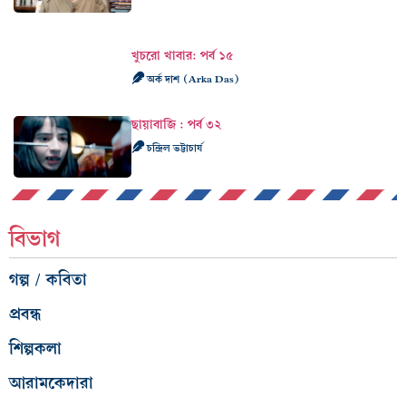
খুচরো খাবার: পর্ব ১৫
অর্ক দাশ (Arka Das)
ছায়াবাজি : পর্ব ৩২
চন্দ্রিল ভট্টাচার্য
বিভাগ
গল্প / কবিতা
প্রবন্ধ
শিল্পকলা
আরামকেদারা