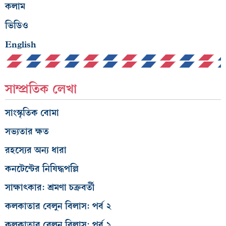
কলাম
ভিডিও
English
সাম্প্রতিক লেখা
সাংস্কৃতিক বোমা
সভ্যতার ক্ষত
রহস্যের অন্য ধারা
কনটেন্টের নিষিদ্ধপল্লি
সাক্ষাৎকার: শ্রমণা চক্রবর্তী
কলকাতার বেলুন বিলাস: পর্ব ২
কলকাতার বেলুন বিলাস: পর্ব ১