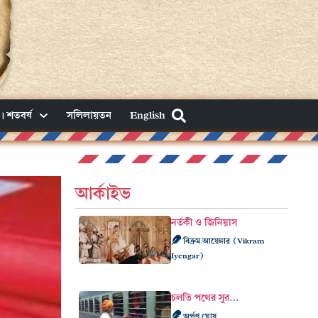
। শতবর্ষ
সলিলায়তন
English
আর্কাইভ
নর্তকী ও জিনিয়াস
বিক্রম আয়েঙ্গার (Vikram
Iyengar)
চলতি পথের সুর…
অর্পণ ঘোষ