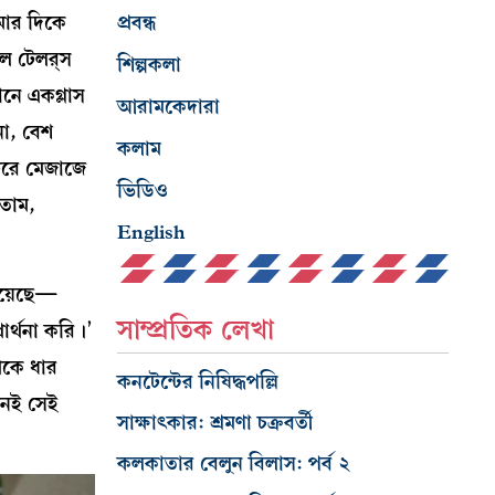
প্রবন্ধ
মার দিকে
ল টেলর্‌স
শিল্পকলা
ানে একগ্লাস
আরামকেদারা
না, বেশ
কলাম
ফুরে মেজাজে
ভিডিও
েতাম,
English
িয়েছে—
সাম্প্রতিক লেখা
র্থনা করি।’
থেকে ধার
কনটেন্টের নিষিদ্ধপল্লি
 নেই সেই
সাক্ষাৎকার: শ্রমণা চক্রবর্তী
কলকাতার বেলুন বিলাস: পর্ব ২