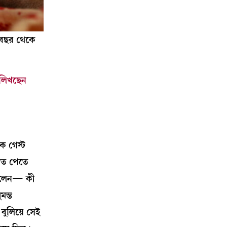
ো বছর থেকে
য় লিখছেন
ক গেস্ট
হাত পেতে
 দিলেন— কী
মন্ত
বুলিয়ে সেই