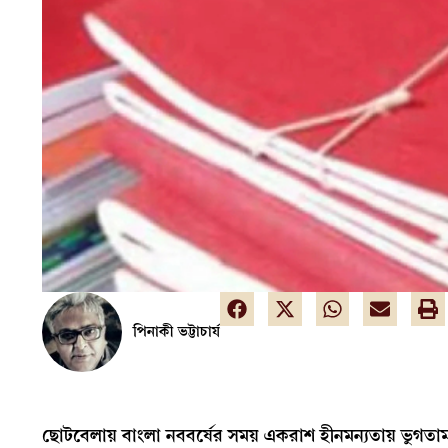
পিনাকী ভট্টাচার্য
ছোটবেলায় বাংলা নববর্ষের সময় একরাশ হীনমন্যতায় ভুগতা