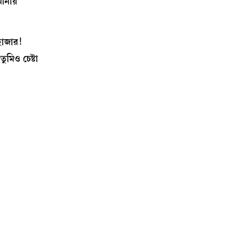
ানায়
 হাজার!
মিও চেষ্টা