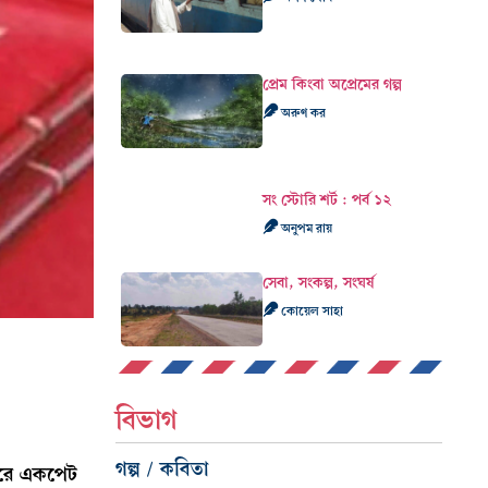
প্রেম কিংবা অপ্রেমের গল্প
অরুণ কর
সং স্টোরি শর্ট : পর্ব ১২
অনুপম রায়
সেবা, সংকল্প, সংঘর্ষ
কোয়েল সাহা
বিভাগ
গল্প / কবিতা
ঘুরে একপেট