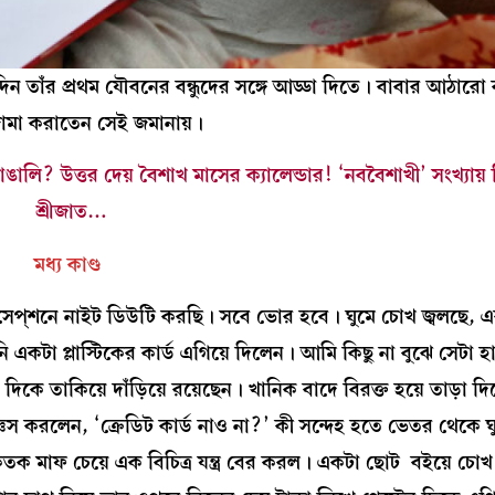
িন তাঁর প্রথম যৌবনের বন্ধুদের সঙ্গে আড্ডা দিতে। বাবার আঠার
জামা করাতেন সেই জমানায়।
বাঙালি? উত্তর দেয় বৈশাখ মাসের ক্যালেন্ডার! ‘নববৈশাখী’ সংখ্যা
শ্রীজাত…
মধ্য কাণ্ড
সেপ্‌শনে নাইট ডিউটি করছি। সবে ভোর হবে। ঘুমে চোখ জ্বলছে, এ
া প্লাস্টিকের কার্ড এগিয়ে দিলেন। আমি কিছু না বুঝে সেটা 
 দিকে তাকিয়ে দাঁড়িয়ে রয়েছেন। খানিক বাদে বিরক্ত হয়ে তাড়া
্ঞেস করলেন, ‘ক্রেডিট কার্ড নাও না?’ কী সন্দেহ হতে ভেতর থেকে ঘু
ক মাফ চেয়ে এক বিচিত্র যন্ত্র বের করল। একটা ছোট বইয়ে চোখ 