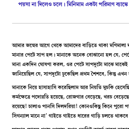
পয়সা না দিলেও চলে। মিনিমাম একটা পরিমাণ ব্যাঙ্কে
আমার জন্মের আগে থেকে আমাদের বাড়িতে থাকা মণিমালা 
মানার পেটে সাপ হল। মানাকে অনেক বোঝানো হল যে, পেটে ক
মানা একদিন ঘোষণা করল, ওর পেটে সাপদুটো মাঝে মাঝেই ম
জানিয়েছিল যে, সাপদুটো ঢুকেছিল প্রথম শৈশবে, কিন্তু এখ
মানাকে নিয়ে হাসাহাসি করেছিলাম আর নিয়তি মুচকি হেসে
কর্মক্ষেত্রে পদোন্নতি হয়েছে, রোজগার বেড়েছে, খরচ বেড়েছ
রয়েছে! চালাও পানসি দিলদরিয়া! কোনওকিছু কিনে পুরো পয়
সিগন্যাল মানে না’ গাইতে গাইতে ধারের গাড়ি চলতে থাকবে