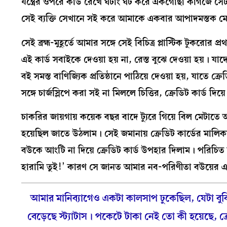
যন্ত্রের ওপরে কার্ড রেখে ঘটাং ঘট করে একগোছা কাগজে সেট
সেই ব্যক্তি সেখানে সই করে আমাকে একবার আপাদমস্তক ম
সেই ব্রহ্ম-মুহূর্তে আমার সঙ্গে সেই বিচিত্র প্লাস্টিক টুক
এই কার্ড সবাইকে দেওয়া হয় না, রেস্ত বুঝে দেওয়া হয়। য
বই সমস্ত বাণিজ্যিক প্রতিষ্ঠানে পাঠিয়ে দেওয়া হয়, যাতে 
সঙ্গে চার্জস্লিপে করা সই না মিললে চিত্তির, ক্রেডিট কার্ড দ
চাকরির জায়গায় কয়েক বছর বাদে ট্যুরে গিয়ে বিল মেটাতে 
হয়েছিল জাতে উঠলাম। সেই জমানায় ক্রেডিট কার্ডের মালি
বউকে আংটি না দিয়ে ক্রেডিট কার্ড উপহার দিলাম। পরিচিত 
হারামি তুই!’ কারণ সে জানত আমার নব-পরিণীতা বউয়ে
আমার মানিব্যাগেও একটা কালসাপ ঢুকেছিল, যেটা বুঝিন
বেড়েছে স্ট্যাটাস। পকেটে টাকা নেই তো কী হয়েছে, ক