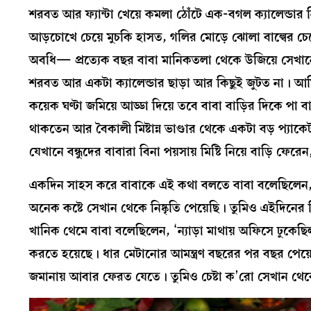
শরবত আর ফ্যান্টা খেয়ে কমলা ঠোঁটে এক-বগল ক্যালেন্ডার
আড়চোখে চেয়ে মুচকি হাসত, গলির মোড়ে ঝোলা বাল্বের চেয়ে
অবধি— প্রত্যেক বছর বাবা মানিকতলা থেকে উজিয়ে সেখানে য
শরবত আর একটা ক্যালেন্ডার ছাড়া আর কিছুই জুটত না। আম
কয়েক ঘণ্টা জমিয়ে আড্ডা দিয়ে তবে বাবা বাড়ির দিকে পা
থাকতেন আর বৈকালী মিষ্টান্ন ভাণ্ডার থেকে একটা বড় প্যাকেট
যেখানে বন্ধুদের বাবারা বিনা পয়সায় মিষ্টি নিয়ে বাড়ি ফে
একদিন সাহস করে বাবাকে এই কথা বলতে বাবা বলেছিলেন, ‘অ
অনেক কষ্টে সেখান থেকে নিষ্কৃতি পেয়েছি। তুমিও এইদিন
খানিক থেমে বাবা বলেছিলেন, ‘ন্যাড়া মাথায় অফিসে ঢুকেছি
করতে হয়েছে। ধার মেটানোর আমন্ত্রণ বছরের পর বছর পেয়ে 
জমানায় আবার ফেরত যেতে। তুমিও চেষ্টা ক’রো সেখান থেক