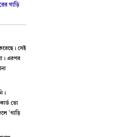
রের গাড়ি
 করেছে। সেই
 না। এরপর
ানা
নি।
 কার্ড তো
লে ‘গাড়ি