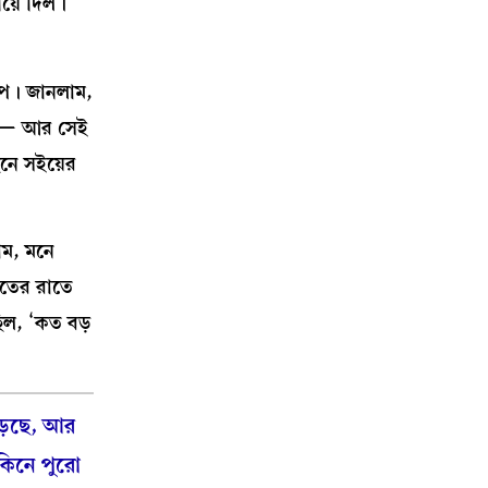
য়ে দিল।
লিপ। জানলাম,
েরয়— আর সেই
ছনে সইয়ের
াম, মনে
াতের রাতে
ছিল, ‘কত বড়
়েছে, আর
 কিনে পুরো