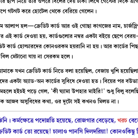
ার ছাপ নিয়ে তার ওপরে বিলের দেয় টাকা লিখে গেস্টের দিকে এগি
েপে গটগট করে হোটেল থেকে বেরিয়ে গেলেন।
রোর প্রথম আলাপ হল—ক্রেডিট কার্ড আর ওই গোছা কাগজের নাম, চার্জস্
াদের এই কার্ড দেওয়া হয়, কার্ডগুলোর নম্বর একটা বইয়ে ছেপে ব
ক্রেডিট কার্ড হোল্ডারদের কোনওরকম হয়রানি না হয়। আর কার্ডের পি
িয়ে বিল মেটানো যায় না সেরকম হলে।
আমাকে যখন ক্রেডিট কার্ড নিতে বলা হয়েছিল, বেজায় খুশি হয়েছিল
কদের একটা অ্যাড-অন কার্ডের সুবিধে দেওয়া হত। বিয়ের পর বউভ
মহলে হইচই পড়ে গেল, ‘কী ঘ্যামা উপহার মাইরি!’ শুধু বিলু বলে
র এক আজব অসুবিধের কথা, ওর দুটো সই কখনও মিলত না।
ি। কর্মক্ষেত্রে পদোন্নতি হয়েছে, রোজগার বেড়েছে,
খরচ
বেড
্রেডিট কার্ড তো রয়েছে! চালাও পানসি দিলদরিয়া! কোনওকিছু