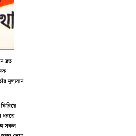
ন ব্রত
াদক
াঁর মূল্যবান
ি ফিরিয়ে
বে ধরতে
্গে সকল
বাস্থ্য ভেঙে