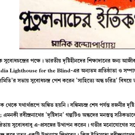
ষক সুবোধচন্দ্রের পক্ষে। ভারতীয় দৃষ্টিহীনদের শিক্ষাদানের জন্য আজীব
India Lighthouse for the Blind-এর অন্যতম প্রতিষ্ঠাতা ও সম্প
মিতি’র সভায় সুবোধচন্দ্র পেশ করেন ‘সাহিত্যে অন্ধ চরিত্র’ বিষয়ে ত
ক থেকে যথার্থরূপে অঙ্কিত হয়নি। বঙ্কিমচন্দ্র শেষ পর্যন্ত রজনীর দৃষ্ট
নকী রবীন্দ্রনাথের ‘দৃষ্টিদান’ গল্পটিও অন্ধদের মনস্তত্ত্ব সঠিকভা
ারিতায় সুবোধবাবু এ-প্রসঙ্গের উত্থাপন করেন। গভীর মনোযোগের সঙ
র করে নতুন একটি উপন্যাস লিখবেন। কিন্তু ইতিমধ্যে রবীন্দ্রনাথের স্