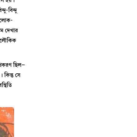
াস হয়।
ু-বিন্দু
 আলোক-
কিম দেখার
ন অলৌকিক
 প্রকরণ ছিল–
কিন্তু সে
স্থিতি