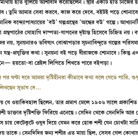
াথায় হাত বুলিয়ে আশীর্বাদ করেছিলেন। স্ত্রীর একটি হাত নিজের হ
ব। তুমি আমার সেবা করবে, কাজ করে দেবে, বইটই পড়ে শোনাবে।
ক বন্দ্যোপাধ্যায়ের ‘বউ’ গল্পগ্রন্থের ‘অন্ধের বউ’ গল্পে। আখ্যান
বা গ্রন্থপাঠের সোহাগি দাম্পত্য-যাপনের দৃষ্টান্ত হিসেবে চিহ্নিত নয়।
াজের নয়, সুনয়নারও ভবিষ্যৎ বোঝাপড়ার সূচনাবিন্দুতে গল্পের পরিসম
ন্ত্র-প্রযুক্তির কথা। সুনয়না বই পড়ে ধীরাজকে শোনাবে। কিন্তু 
াপনে— হয়তো-বা ব্রেইল লিপিতে শিখতে পারে বইপড়া।
র ঘণ্টা ধরে আমরা দৃষ্টিহীনরা কীভাবে কথা বলে যেতে পারি, শুধু 
লিখছেন সুভাষ দে…
োপাধ্যায় যে ওয়াকিবহাল ছিলেন, তার প্রমাণ মেলে ১৯৩৬ সালে প্রকাশি
শী ডাক্তার দৃষ্টিশক্তি ফিরিয়ে এনেছে। সেদিন থেকে সেনদিদি আর 
সে চায় কেটেকুটে ওষুধ দিয়ে যেমন করে হোক শশী যেন চোখটা সারি
 দেয় তাকে। সেনদিদির জন্য শশীর এত মায়া ছিল, সেসব গেল কোথা