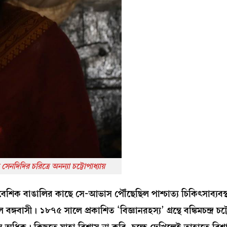
নদিদির চরিত্রে অনন্যা চট্টোপাধ্যায়
নিবেশিক বাঙালির কাছে সে-আভাস পৌঁছেছিল পাশ্চাত্য চিকিৎসাব্যবস
গবাসী। ১৮৭৫ সালে প্রকাশিত ‘বিজ্ঞানরহস্য’ গ্রন্থে বঙ্কিমচন্দ্র চট্ট