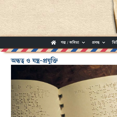
গল্প / কবিতা
প্রবন্ধ
ভি
অন্ধত্ব ও যন্ত্র-প্রযুক্তি