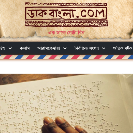
এক ডাকে গোটা বিশ্ব
ডিও
কলাম
আরামকেদারা
নির্বাচিত সংখ্যা
ঋত্বিক ঘটক