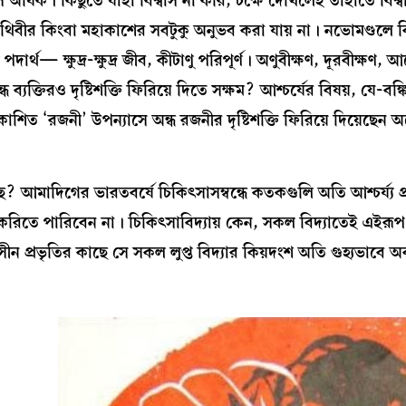
স অধিক। কিছুতে যাহা বিশ্বাস না করি, চক্ষে দেখিলেই তাহাতে বিশ্ব
ৃথিবীর কিংবা মহাকাশের সবটুকু অনুভব করা যায় না। নভোমণ্ডলে বিন্দ
্থ— ক্ষুদ্র-ক্ষুদ্র জীব, কীটাণু পরিপূর্ণ। অণুবীক্ষণ, দূরবীক্ষণ,
্ধ ব্যক্তিরও দৃষ্টিশক্তি ফিরিয়ে দিতে সক্ষম? আশ্চর্যের বিষয়, যে-বঙ্
াশিত ‘রজনী’ উপন্যাসে অন্ধ রজনীর দৃষ্টিশক্তি ফিরিয়ে দিয়েছে
 আছে? আমাদিগের ভারতবর্ষে চিকিৎসাসম্বন্ধে কতকগুলি অতি আশ্চর্য্য
করিতে পারিবেন না। চিকিৎসাবিদ্যায় কেন, সকল বিদ্যাতেই এইরূপ। 
 প্রভৃতির কাছে সে সকল লুপ্ত বিদ্যার কিয়দংশ অতি গুহ্যভাবে অব