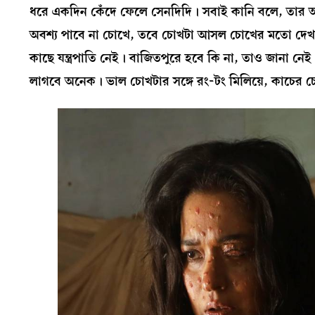
ধরে একদিন কেঁদে ফেলে সেনদিদি। সবাই কানি বলে, তার আর
অবশ্য পাবে না চোখে, তবে চোখটা আসল চোখের মতো দেখা
কাছে যন্ত্রপাতি নেই। বাজিতপুরে হবে কি না, তাও জানা নে
লাগবে অনেক। ভাল চোখটার সঙ্গে রং-টং মিলিয়ে, কাচের