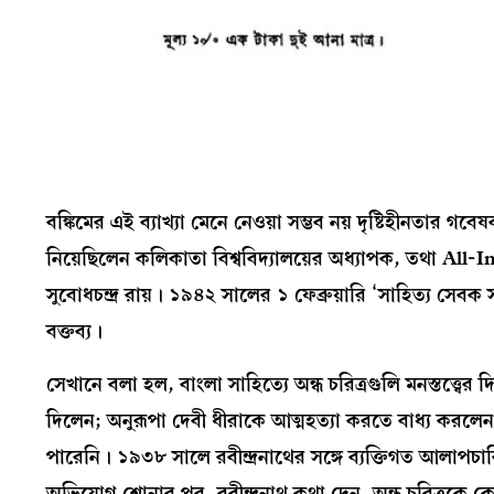
বঙ্কিমের এই ব্যাখ্যা মেনে নেওয়া সম্ভব নয় দৃষ্টিহীনতার গবে
নিয়েছিলেন কলিকাতা বিশ্ববিদ্যালয়ের অধ্যাপক, তথা All-
সুবোধচন্দ্র রায়। ১৯৪২ সালের ১ ফেব্রুয়ারি ‘সাহিত্য সেবক স
বক্তব্য।
সেখানে বলা হল, বাংলা সাহিত্যে অন্ধ চরিত্রগুলি মনস্তত্ত্বের দি
দিলেন; অনুরূপা দেবী ধীরাকে আত্মহত্যা করতে বাধ্য করলেন; এম
পারেনি। ১৯৩৮ সালে রবীন্দ্রনাথের সঙ্গে ব্যক্তিগত আলাপচ
অভিযোগ শোনার পর, রবীন্দ্রনাথ কথা দেন, অন্ধ চরিত্রকে কেন্দ্