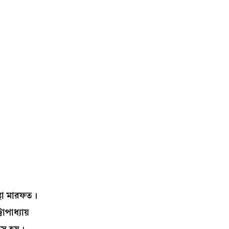
্থা মারফত।
োপাধ্যায়