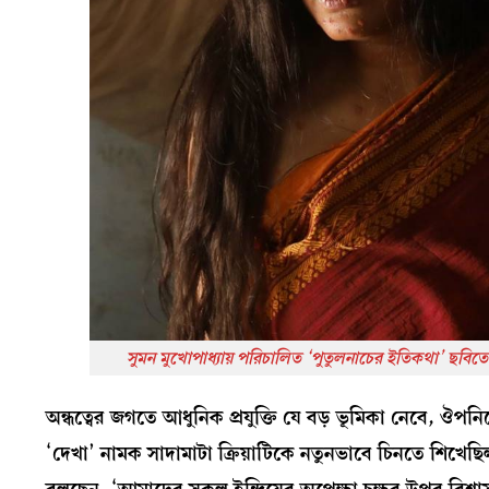
সুমন মুখোপাধ্যায় পরিচালিত ‘পুতুলনাচের ইতিকথা’ ছবিতে সে
অন্ধত্বের জগতে আধুনিক প্রযুক্তি যে বড় ভূমিকা নেবে, ঔপ
‘দেখা’ নামক সাদামাটা ক্রিয়াটিকে নতুনভাবে চিনতে শিখেছিল বঙ্