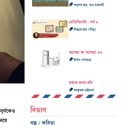
অনুপম রায়, শুভ চক্রবর্তী
মেডিসিনারি : পর্ব ৪
সিদ্ধার্থ রায় (সিধু)
অ্যাবরা কা থ্যাবড়া ৬৯
উপল সেনগুপ্ত
মকরে প্রখর রবি
নবকুমার ভট্টাচার্য
বিভাগ
সূর্যকেও
ময়ে
গল্প / কবিতা