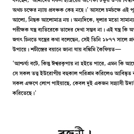
বলছেন, ‘আমাদের সকল ইন্দ্রিয়ের অপেক্ষা চক্ষুর উপর বিশ্বা
অথচ চক্ষের ন্যায় প্রবঞ্চক কেহ নহে।’ আসলে চর্মচক্ষে এই প
আলো, নিছক আলোমাত্র নয়। অন্যদিকে, ধূলার মতো সামান্য পদার
পরীক্ষক যন্ত্র ব্যতিরেকে তাদের দেখা সম্ভব না। এই যন্ত্র কি অন
জগৎ চিনতে যন্ত্রের কথা বলেছেন, সেই তিনি ১৮৭৭ সালে প্রক
উপায়ে। শচীন্দ্রের বয়ানে জানা যায় বঙ্কিমি কৈফিয়ত—
‘আশ্চর্য্য বটে, কিন্তু ঈশ্বরকৃপায় না হইতে পারে, এমন কি
সে সকল তত্ত্ব ইউরোপীয় বহুকাল পরিশ্রম করিলেও আবিষ্কৃত 
সকল এক্ষণে লোপ পাইয়াছে, কেবল দুই একজন সন্ন্যাসী উদাসীন
করিতেছে।’