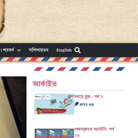
। শতবর্ষ
সলিলায়তন
English
আর্কাইভ
মনডে ব্লুজ : পর্ব ১
প্রচেত গুপ্ত
বেঙ্গালুরুতে অ্যান্টনি: পর্ব
১৩