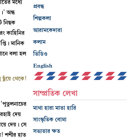
াতের মধ্যে
প্রবন্ধ
’ অন্ধ
শিল্পকলা
টি নিছক
আরামকেদারা
 বরং কাহিনির
কলাম
াপ্তি। মানিক
এখানে বলা হল
ভিডিও
English
ছুঁয়ে থেকে!
সাম্প্রতিক লেখা
ত ‘পুতুলনাচের
মাথা হারা মাতা হারি
রেহাই দেয়
সাংস্কৃতিক বোমা
য়ে দেয়। সে
সভ্যতার ক্ষত
য়! শশীর হাত