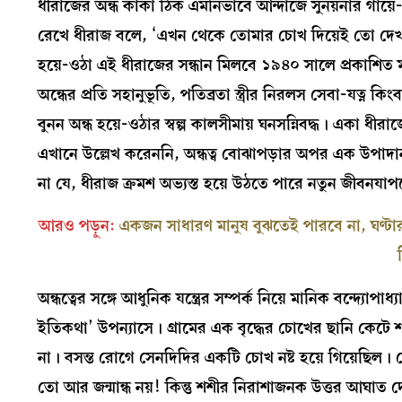
ধীরাজের অন্ধ কাকা ঠিক এমনিভাবে আন্দাজে সুনয়নার গায়ে-ম
রেখে ধীরাজ বলে, ‘এখন থেকে তোমার চোখ দিয়েই তো দেখ
হয়ে-ওঠা এই ধীরাজের সন্ধান মিলবে ১৯৪০ সালে প্রকাশিত মানি
অন্ধের প্রতি সহানুভূতি, পতিব্রতা স্ত্রীর নিরলস সেবা-যত্ন কিং
বুনন অন্ধ হয়ে-ওঠার স্বল্প কালসীমায় ঘনসন্নিবদ্ধ। একা ধীর
এখানে উল্লেখ করেননি, অন্ধত্ব বোঝাপড়ার অপর এক উপাদান য
না যে, ধীরাজ ক্রমশ অভ্যস্ত হয়ে উঠতে পারে নতুন জীবনয
আরও পড়ুন:
একজন সাধারণ মানুষ বুঝতেই পারবে না, ঘণ্টার প
অন্ধত্বের সঙ্গে আধুনিক যন্ত্রের সম্পর্ক নিয়ে মানিক বন্দ্য
ইতিকথা’ উপন্যাসে। গ্রামের এক বৃদ্ধের চোখের ছানি কেটে শ
না। বসন্ত রোগে সেনদিদির একটি চোখ নষ্ট হয়ে গিয়েছিল। 
তো আর জন্মান্ধ নয়‍! কিন্তু শশীর নিরাশাজনক উত্তর আঘাত