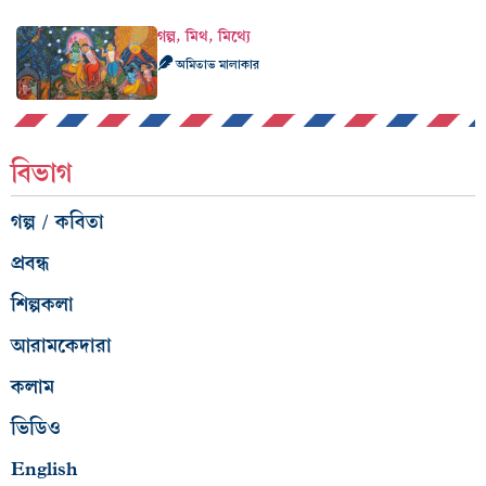
গল্প, মিথ, মিথ্যে
অমিতাভ মালাকার
বিভাগ
গল্প / কবিতা
প্রবন্ধ
শিল্পকলা
আরামকেদারা
কলাম
ভিডিও
English