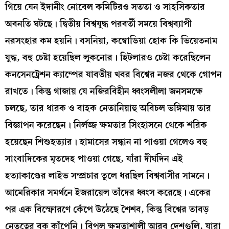
গিয়ে যেন ইদানীং নোবেল কমিটিরও সততা ও সাহসিকতার
অবনতি ঘটছে। দ্বিতীয় বিশ্বযুদ্ধ পরবর্তী সময়ে বিশ্বব্যাপী
নরসংহার কম হয়নি। বসনিয়া, কম্বোডিয়া হোক কি ভিয়েতনাম
যুদ্ধ, বহু চেষ্টা হয়েছিল লুকনোর। হিটলারও চেষ্টা করেছিলেন
কনসেনট্রেশন ক্যাম্পের যাবতীয় খবর বিশ্বের নজর থেকে গোপন
রাখতে। কিন্তু গাজায় যে নজিরবিহীন ধ্বংসলীলা জনসমক্ষে
চলছে, তার ধারক ও বাহক নেতানিয়াহু অবিচল ভঙ্গিমায় তার
বিজ্ঞাপন করেছেন। নির্লজ্জ ক্ষমতার সিংহাসনে থেকে শরিক
হয়েছেন শিশুহত্যার। হামাসের সন্ধান না পাওয়া গেলেও বহু
সাংবাদিকের মৃতদেহ পাওয়া গেছে, যাঁরা দীর্ঘদিন এই
হত্যাকাণ্ডের লাইভ সম্প্রচার তুলে ধরছিল বিশ্ববাসীর সামনে।
আমেরিকার সমর্থনে ইজরায়েল তাঁদের ধ্বংস করেছে। একের
পর এক বিস্ফোরণে কেঁপে উঠেছে শৈশব, কিন্তু বিশ্বের তাবড়
নেতৃত্বের বুক কাঁপেনি। বিপুল ক্ষমতাশালী আরব দেশগুলি, যারা