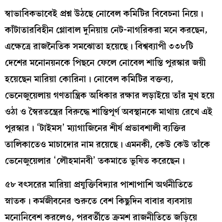
স্বাভাবিকভাবেই প্রশ্ন উঠছে নোবেল কমিটির বিবেচনা নিয়ে।
কাঁটাতারবিহীন গ্লোবাল দুনিয়ায় নেট-নাগরিকরা মনে করছেন,
এক্ষেত্রে রাজনৈতিক সমঝোতা হয়েছে। বিশ্বব্যাপী ৩৩৮টি
দেশের মনোনয়নকে পিছনে ফেলে নোবেল শান্তি পুরস্কার জয়ী
হয়েছেন মারিয়া কোরিনা। নোবেল কমিটির বক্তব্য,
ভেনেজুয়েলায় গণতান্ত্রিক অধিকার রক্ষার লড়াইয়ে তাঁর মুখ হয়ে
ওঠা ও স্বৈরতন্ত্রের বিরুদ্ধে শান্তিপূর্ণ অবস্থানকে মাথায় রেখে এই
পুরস্কার। ‘টাইমস’ ম্যাগাজিনের শীর্ষ প্রভাবশালী ব্যক্তির
তালিকাতেও মাচাদোর নাম রয়েছে। এমনকী, কেউ কেউ তাঁকে
ভেনেজুয়েলার ‘লৌহমানবী’ তকমাতে ভূষিত করেছেন।
৫৮ বৎসরের মারিয়া প্রযুক্তিবিদ্যার পাশাপাশি অর্থনীতিতে
স্নাতক। কর্মজীবনের শুরুতে বেশ কিছুদিন বাবার ব্যবসায়
মনোনিবেশ করলেও, পরবর্তীতে ক্রমশ রাজনীতিতে জড়িয়ে