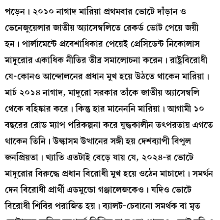
পড়েন। ২০১০ নাগাদ মারিয়া প্রথমবার ভোটে দাঁড়ান ও
ভেনেজুয়েলার জাতীয় অ্যাসেম্বলিতে রেকর্ড ভোট পেয়ে জয়ী
হন। পার্লামেন্টে প্রবেশাধিকার পেয়েই প্রেসিডেন্ট নিকোলাস
মাদুরোর একাধিক নীতির তীব্র সমালোচনা করেন। রাষ্ট্রবিরোধী
যে-কোনও আন্দোলনের প্রধান মুখ হয়ে উঠতে থাকেন মারিয়া।
মার্চ ২০১৪ নাগাদ, মাদুরো সরকার তাঁকে জাতীয় অ্যাসেম্বলি
থেকে বহিষ্কার করে। কিন্তু হার মানেননি মারিয়া। আগামী ১০
বছরের রোড ম্যাপ পরিকল্পনা করে যুদ্ধকালীন তৎপরতায় এগতে
থাকেন তিনি। উল্কাসম উত্থানের সঙ্গী হয় দেশব্যাপী বিপুল
জনপ্রিয়তা। খ্যাতি এতটাই বেড়ে যায় যে, ২০২৪-র ভোটে
মাদুরোর বিরুদ্ধে প্রধান বিরোধী মুখ হয়ে ওঠেন মাচাদো। সমর্থন
দেন বিরোধী প্রার্থী এডমুন্ডো গঞ্জালেজকেও। যদিও ভোটে
বিরোধী শিবির পরাজিত হয়। ব্যালট-চেবানো সমর্থক বা মৃত