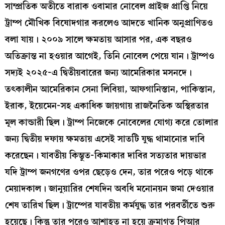
সাম্প্রতিক অতীতে বারাক ওবামার নোবেল প্রাইজ প্রাপ্তি নিয়ে
ট্রাম্প মৌখিক বিষোদগার করলেও আদতে খানিক অনুপ্রাণিতও
বলা যায়। ২০০৯ সালে ক্ষমতায় আসার পর, এক বছরও
অতিক্রান্ত না হওয়ার আগেই, তিনি নোবেল পেয়ে যান। ট্রাম্পও
সদ্যই ২০২৫-এ দ্বিতীয়বারের জন্য আমেরিকার মসনদে।
তৎকালীন আমেরিকান সেনা লিবিয়া, আফগানিস্তান, পাকিস্তান,
ইরাক, ইয়েমেন-সহ একাধিক জায়গায় রাজনৈতিক অস্থিরতার
মূল কান্ডারী ছিল। ট্রাম্প নিজেকে নোবেলের যোগ্য করে তোলার
জন্য দ্বিতীয় দফায় ক্ষমতায় এসেই সাতটি যুদ্ধ থামানোর দাবি
করেছেন। যাবতীয় কিম্ভুত-কিমাকার দাবির সত্যতার দায়ভার
যদি ট্রাম্প জনগণের ওপর ছেড়েও দেন, তার পরেও পড়ে থাকে
মেয়াদকাল। জানুয়ারির শেষদিন অবধি মনোনয়ন জমা দেওয়ার
শেষ তারিখ ছিল। ট্রাম্পের যাবতীয় কর্মযুদ্ধ তার পরবর্তীতে শুরু
হয়েছে। কিন্তু তার পরেও আশাহত না হয়ে ক্রমাগত পিআর