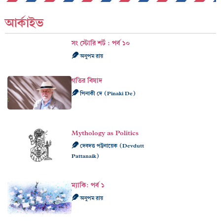
আর্কাইভ
সং স্টোরি শর্ট : পর্ব ১০
অনুপম রায়
গতির বিষাদ
পিনাকী দে (Pinaki De)
Mythology as Politics
দেবদত্ত পট্টনায়েক (Devdutt
Pattanaik)
ম্যাকি: পর্ব ১
অনুপম রায়