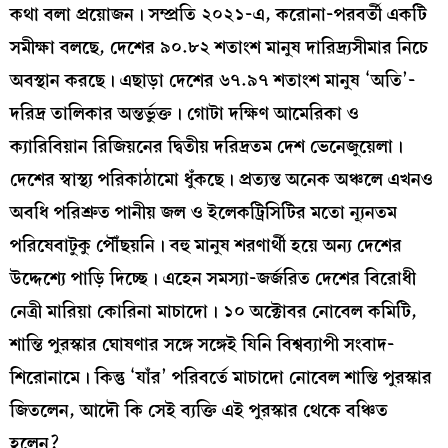
কথা বলা প্রয়োজন। সম্প্রতি ২০২১-এ, করোনা-পরবর্তী একটি
সমীক্ষা বলছে, দেশের ৯০.৮২ শতাংশ মানুষ দারিদ্র্যসীমার নিচে
অবস্থান করছে। এছাড়া দেশের ৬৭.৯৭ শতাংশ মানুষ ‘অতি’-
দরিদ্র তালিকার অন্তর্ভুক্ত। গোটা দক্ষিণ আমেরিকা ও
ক্যারিবিয়ান রিজিয়নের দ্বিতীয় দরিদ্রতম দেশ ভেনেজুয়েলা।
দেশের স্বাস্থ্য পরিকাঠামো ধুঁকছে। প্রত্যন্ত অনেক অঞ্চলে এখনও
অবধি পরিশ্রুত পানীয় জল ও ইলেকট্রিসিটির মতো ন্যূনতম
পরিষেবাটুকু পৌঁছয়নি। বহু মানুষ শরণার্থী হয়ে অন্য দেশের
উদ্দেশ্যে পাড়ি দিচ্ছে। এহেন সমস্যা-জর্জরিত দেশের বিরোধী
নেত্রী মারিয়া কোরিনা মাচাদো। ১০ অক্টোবর নোবেল কমিটি,
শান্তি পুরস্কার ঘোষণার সঙ্গে সঙ্গেই যিনি বিশ্বব্যাপী সংবাদ-
শিরোনামে। কিন্তু ‘যাঁর’ পরিবর্তে মাচাদো নোবেল শান্তি পুরস্কার
জিতলেন, আদৌ কি সেই ব্যক্তি এই পুরস্কার থেকে বঞ্চিত
হলেন?