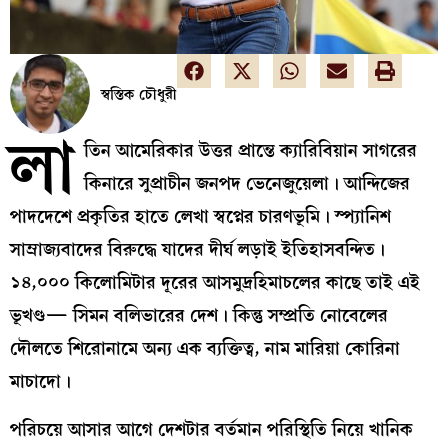
স্বস্তিক চৌধুরী
লা
তিন আমেরিকার উত্তর প্রান্তে ক্যারিবিয়ান সাগরের
কিনারে সুপ্রাচীন জনপদ ভেনেজুয়েলা। আন্দিজের
পাদদেশে প্রকৃতির হাতে লেখা স্বপ্নের চারণভূমি। স্প্যানিশ
সাম্রাজ্যবাদের বিরুদ্ধে যাদের দীর্ঘ লড়াই ইতিহাসবন্দিত।
১৪,০০০ কিলোমিটার দূরের আসমুদ্রহিমাচলের কাছে তাই এই
ভূখণ্ড— সিমন বলিভারের দেশ। কিন্তু সম্প্রতি নোবেলের
দৌলতে শিরোনামে অন্য এক ব্যক্তিত্ব, নাম মারিয়া কোরিনা
মাচাদো।
পরিচয়ে আসার আগে দেশটার বর্তমান পরিস্থিতি নিয়ে খানিক