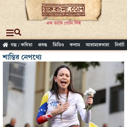
এক ডাকে গোটা বিশ্ব
গল্প / কবিতা
প্রবন্ধ
ভিডিও
কলাম
আরামকেদারা
নির্বাচ
শান্তির নেপথ্যে