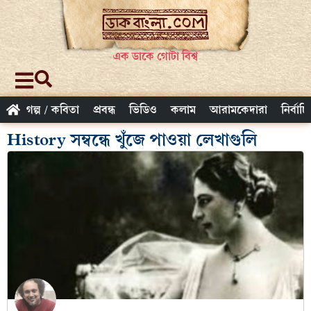
এক ডাকে গোটা বিশ্ব
গল্প / কবিতা
প্রবন্ধ
ভিডিও
কলাম
আরামকেদারা
নির্বাচ
History সম্বন্ধে খুঁজে পাওয়া লেখাগুলি