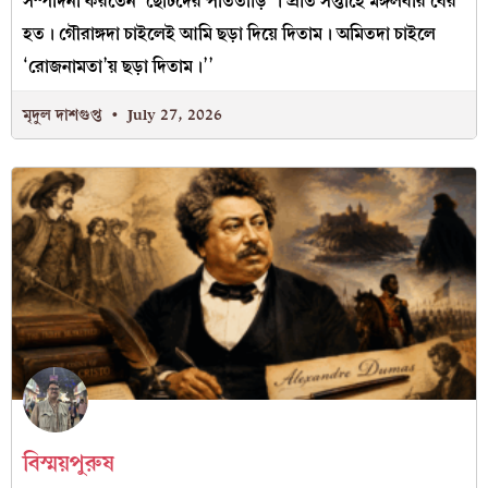
সম্পাদনা করতেন ‘ছোটদের পাততাড়ি’। প্রতি সপ্তাহে মঙ্গলবার বের
হত। গৌরাঙ্গদা চাইলেই আমি ছড়া দিয়ে দিতাম। অমিতদা চাইলে
‘রোজনামতা’য় ছড়া দিতাম।’’
মৃদুল দাশগুপ্ত
July 27, 2026
বিস্ময়পুরুষ