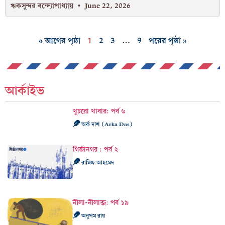
ঋকসুন্দর বন্দ্যোপাধ্যায়
June 22, 2026
« আগের পৃষ্ঠা
1
2
3
…
9
পরের পৃষ্ঠা »
আর্কাইভ
খুচরো খাবার: পর্ব ৬
অর্ক দাশ (Arka Das)
গির্জানগর : পর্ব ২
রামিজ আহমেদ
নীলা-নীলাব্জ: পর্ব ১৯
অনুপম রায়