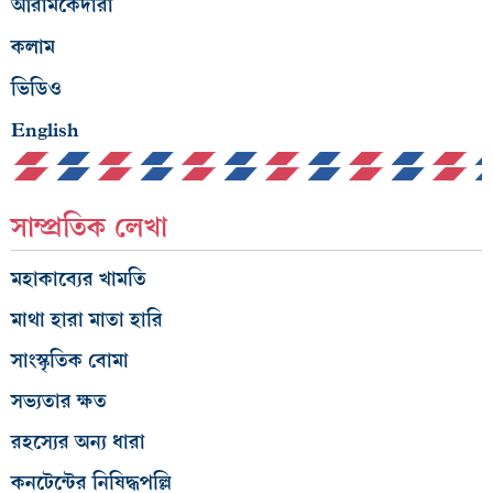
আরামকেদারা
কলাম
ভিডিও
English
সাম্প্রতিক লেখা
মহাকাব্যের খামতি
মাথা হারা মাতা হারি
সাংস্কৃতিক বোমা
সভ্যতার ক্ষত
রহস্যের অন্য ধারা
কনটেন্টের নিষিদ্ধপল্লি