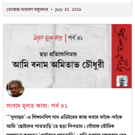
তেজেন্দ্র নারায়ণ মজুমদার
July 30, 2026
সংবাদ মূলত কাব‍্য: পর্ব ৪১
‘‘‘যুগান্তর’-এ শিক্ষানবিশ সাব এডিটরের কাজ করার ফাঁকে-ফাঁকে
আমি ‘ছোটদের পাততাড়ি’তে ছড়া লিখতাম। গৌরাঙ্গ ভৌমিক