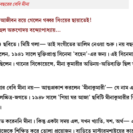
ছরের বেবি মীনা
আজীবন রয়ে গেলেন গব্বর সিংয়ের ছায়াতেই!
হুল অরুণোদয় বন্দ্যোপাধ্যায়…
 ছবিতে। মিষ্টি গলা— তাই সংগীতের তালিম নেওয়া শুরু। নয় বছ
েন, ১৯৪১ সালে মুক্তিপ্রাপ্ত সিনেমা ‘বহেন’-এর জন্য। এই সিনেমায
ছিলেন। গানের সিকোয়েন্সে, মীনা কুমারীর অভিনয়-অভিব্যক্তি ছিল
আর বেবি মীনা নয়— আত্মপ্রকাশ করলেন ‘মীনাকুমারী’— যে নাম 
িত্র-জগতে। ১৯৪৮ সালে ‘পিয়া ঘর আজা’ ছবিটি মীনাকুমারীর শি
ি।
াভ করেননি মীনা। কিন্তু একটা সময় এল, যখন খ্যাতি, যশ, অর্থ— 
েকে শিক্ষিত করে তোলা প্রয়োজন। বাড়িতে মাস্টারমশাইয়ের কাছ