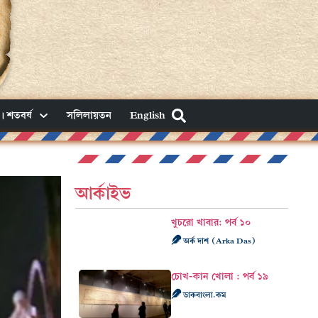
। শতবর্ষ
সলিলায়তন
English
আর্কাইভ
খুচরো খাবার: পর্ব ১০
অর্ক দাশ (Arka Das)
চোখ-কান খোলা : পর্ব ১৯
ডাকবাংলা.কম