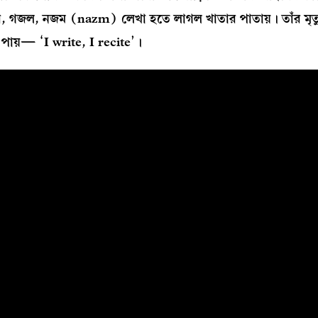
র, গজল, নজম (nazm) লেখা হতে লাগল খাতার পাতায়। তাঁর মৃত্
শ পায়— ‘I write, I recite’।