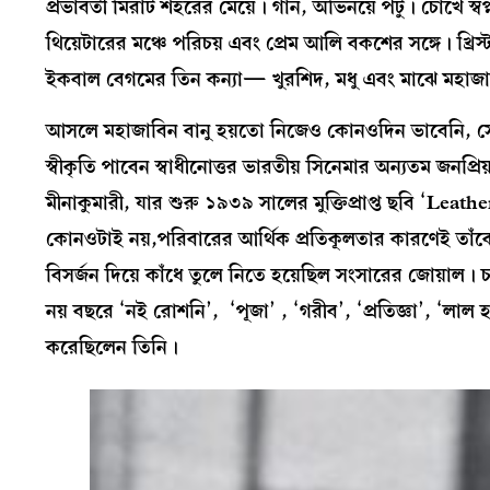
প্রভাবতী মিরাট শহরের মেয়ে। গান, অভিনয়ে পটু। চোখে স্বপ্ন 
থিয়েটারের মঞ্চে পরিচয় এবং প্রেম আলি বকশের সঙ্গে। খ্র
ইকবাল বেগমের তিন কন্যা— খুরশিদ, মধু এবং মাঝে মহাজাব
আসলে মহাজাবিন বানু হয়তো নিজেও কোনওদিন ভাবেনি, সে 
স্বীকৃতি পাবেন স্বাধীনোত্তর ভারতীয় সিনেমার অন্যতম জনপ্র
মীনাকুমারী, যার শুরু ১৯৩৯ সালের মুক্তিপ্রাপ্ত ছবি ‘Lea
কোনওটাই নয়,পরিবারের আর্থিক প্রতিকূলতার কারণেই তাঁকে
বিসর্জন দিয়ে কাঁধে তুলে নিতে হয়েছিল সংসারের জোয়াল।
নয় বছরে ‘নই রোশনি’, ‘পূজা’ , ‘গরীব’, ‘প্রতিজ্ঞা’, ‘লা
করেছিলেন তিনি।