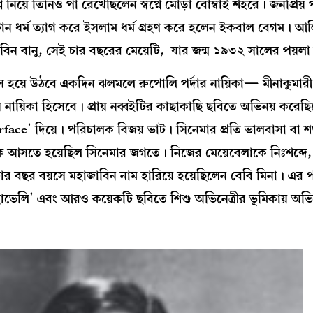
নিয়ে তিনিও পা রেখেছিলেন স্বপ্নে মোড়া বোম্বাই শহরে। জনপ্রিয় পা
িস্টান ধর্ম ত্যাগ করে ইসলাম ধর্ম গ্রহণ করে হলেন ইকবাল বেগম। 
িন বানু, সেই চার বছরের মেয়েটি, যার জন্ম ১৯৩২ সালের পয়লা
হয়ে উঠবে একদিন ঝলমলে রুপোলি পর্দার নায়িকা— মীনাকুমারী,
িয় নায়িকা হিসেবে। প্রায় নব্বইটির কাছাকাছি ছবিতে অভিনয় করেছ
therface’ দিয়ে। পরিচালক বিজয় ভাট। সিনেমার প্রতি ভালবাসা ব
 আসতে হয়েছিল সিনেমার জগতে। নিজের মেয়েবেলাকে নিঃশব্দে, নিঃ
 চার বছর বয়সে মহাজাবিন নাম হারিয়ে হয়েছিলেন বেবি মিনা। এ
ল হাভেলি’ এবং আরও কয়েকটি ছবিতে শিশু অভিনেত্রীর ভূমিকায় অভি