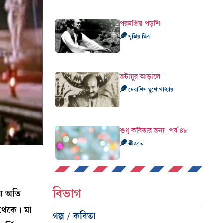
পরমপ্রিয় পড়শি
সুপ্রিয় মিত্র
জটায়ুর আড়ালে
দেবাশিস মুখোপাধ্যায়
শুধু কবিতার জন্য: পর্ব ৪৮
শ্রীজাত
বিভাগ
্ম অতি
থেকে। মা
গল্প / কবিতা