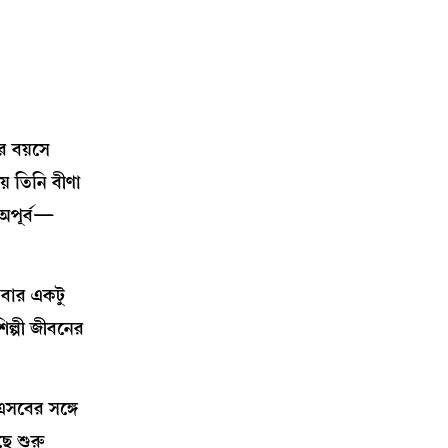
র বয়সে
় তিনি বীণা
 অপূর্ব—
এবার একটু
ল্পী জীবনের
এসবের সঙ্গে
ে শুরু