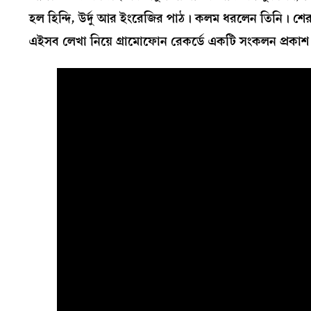
হল হিন্দি, উর্দু আর ইংরেজির পাঠ। কলম ধরলেন তিনি। শে
এইসব লেখা নিয়ে গ্রামোফোন রেকর্ডে একটি সংকলন প্রকা