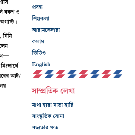
র্সি
প্রবন্ধ
আলি বকশ ও
শিল্পকলা
 অগাস্ট।
আরামকেদারা
 যিনি
কলাম
িলেন
ভিডিও
া শখ—
English
স্বার্থে
র পরের আট/
নয়
সাম্প্রতিক লেখা
মাথা হারা মাতা হারি
সাংস্কৃতিক বোমা
সভ্যতার ক্ষত