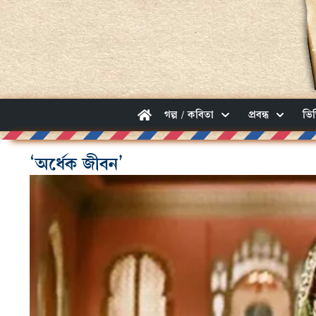
গল্প / কবিতা
প্রবন্ধ
ভি
‘অর্ধেক জীবন’