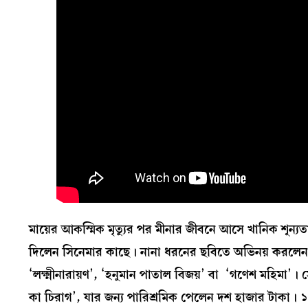
মায়ের আকস্মিক মৃত্যুর পর মীনার জীবনে আসে খানিক শূন্
দিলেন সিনেমার কাছে। নানা ধরনের ছবিতে অভিনয় করলেন, যা
‘লক্ষ্মীনারায়ণ’, ‘হনুমান পাতাল বিজয়’ বা ‘গণেশ মহিমা
কা চিরাগ’, যার জন্য পারিশ্রমিক পেলেন দশ হাজার টাকা। 