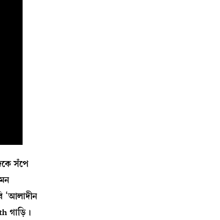
েকে সঁপে
েমন
বি ‘আলাদীন
th গাড়ি।