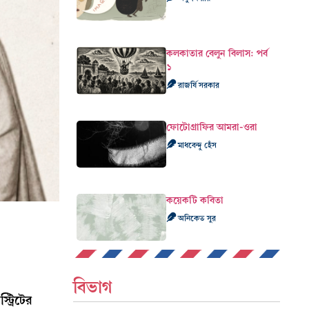
কলকাতার বেলুন বিলাস: পর্ব
১
রাজর্ষি সরকার
ফোটোগ্রাফির আমরা-ওরা
মাধবেন্দু হেঁস
কয়েকটি কবিতা
অনিকেত সুর
বিভাগ
ট্রিটের