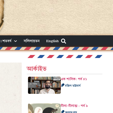
। শতবর্ষ
সলিলায়তন
English
আর্কাইভ
এক শালিক: পর্ব ৪১
চন্দ্রিল ভট্টাচার্য
নীলা-নীলাব্জ : পর্ব ৯
অনুপম রায়