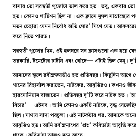
বাসায় তো সরস্বতী পুজোটা ভাল করে হত। তবু, একবার তো
হত। কোনও পার্টিশন ছিল না। এক ক্লাসে মুঘল সাম্রাজ্যের 
মতন চেহারা যেমন নির্বোধ অতি ঘোর’ মিশে যেত। আকবরের চার
করে নিতে পারত।
সরস্বতী পুজোর দিন, ওই হলঘরে সব ক্লাসগুলো এক হয়ে যেত।
তরকারি, টমেটোর চাটনি এবং বোঁদে— এটাই ছিল মেনু। দু’দ
আমাদের স্কুলে রবীন্দ্রজয়ন্তীও হত প্রতিবছর। কিছুদিন আগে থে
গানের রিহার্সাল করাতেন, নাটকের, আবৃত্তিরও। কখনও জীবন
হারমোনিয়াম বাজাতেন। প্রতিবছর দু’টি করে নাটক হত। ‘হাস্যকৌ
বিচার’— এইসব। আমি কোনও একটি নাটকে, বৃদ্ধ সেজেছিলা
ছিল। মাথায় সাদা পরচুলা। এই নাটকটার পর, আমাকে অনে
আবৃত্তিও হত। আমি রবীন্দ্রনাথের ‘প্রশ্ন’ কবিতাটা আবৃত্তি ক
থাকে। কবিতাটা আজও মনে আছে।