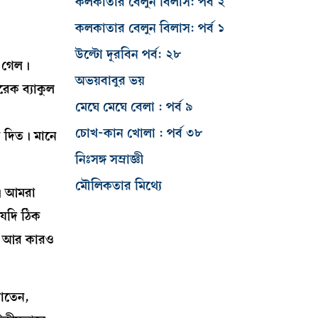
কলকাতার বেলুন বিলাস: পর্ব ২
কলকাতার বেলুন বিলাস: পর্ব ১
উল্টো দূরবিন পর্ব: ২৮
ে গেল।
অভয়বাবুর ভয়
রেক ব্যাকুল
মেঘে মেঘে বেলা : পর্ব ৯
চোখ-কান খোলা : পর্ব ৩৮
ে দিত। মানে
নিঃসঙ্গ সম্রাজ্ঞী
মৌলিকতার মিথ্যে
ন। আমরা
 যদি ঠিক
ড়া আর কারও
়াতেন,