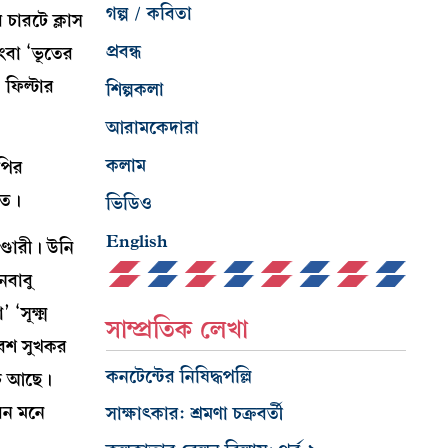
গল্প / কবিতা
চারটে ক্লাস
প্রবন্ধ
ংবা ‘ভূতের
 ফিল্টার
শিল্পকলা
আরামকেদারা
কলাম
কপির
কত।
ভিডিও
English
ণ্ডারী। উনি
নবাবু
সূক্ষ্ম
সাম্প্রতিক লেখা
বেশ সুখকর
কনটেন্টের নিষিদ্ধপল্লি
চে আছে।
ীবন মনে
সাক্ষাৎকার: শ্রমণা চক্রবর্তী