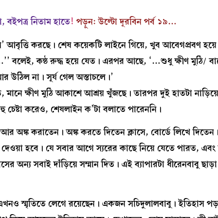
া, বইপত্র নিতাম হাতে
!
পড়ুন: উল্টো দূরবিন পর্ব ১৯…
’ আবৃত্তি করছে। শেষ কয়েকটি লাইনে গিয়ে, খুব আবেগপ্রবণ হয়
 বলেই, কন্ঠ রুদ্ধ হয়ে যেত। এরপর আছে, ‘…শুধু ক্ষীণ মুঠি/ বা
র উঠিল না। সূর্য গেল অস্তাচলে।’
ে ক্ষীণ মুঠি আকাশে আশ্রয় খুঁজছে। তারপর দুই হাতটা নাড়িয়
হু চেষ্টা করেও, শেষলাইন ক’টা বলাতে পারেননি।
লা আর অঙ্ক করাতেন। অঙ্ক করতে দিতেন ক্লাসে, বোর্ডে লিখে দিতে
ন দেওয়া হবে। যে সবার আগে স্যরের কাছে নিয়ে যেতে পারত, এবং
ের অন্য সবাই দাঁড়িয়ে সম্মান দিত। এই ব্যাপারটা ধীরেনবাবু ছা
া এখনও স্মৃতিতে লেগে রয়েছেন। একজন সচিদুলালবাবু। ইতিহাস পড