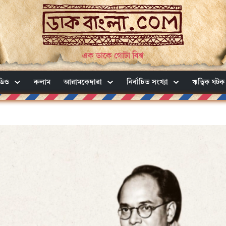
এক ডাকে গোটা বিশ্ব
ডিও
কলাম
আরামকেদারা
নির্বাচিত সংখ্যা
ঋত্বিক ঘটক