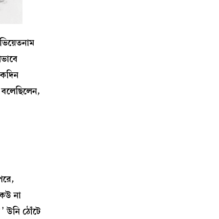
ভিয়েতনাম
ীভাবে
 একদিন
র বলেছিলেন,
পরে,
কেউ না
’ উনি ঠোঁটে