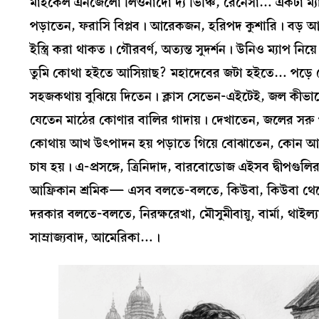
মাইকেল এনজেলো লিওনার্দো দ্য ভিঞ্চি, রেনেসাঁ… একটা ম্য
পড়াতেন, ফরাসি বিপ্লব। আরেকজন, হরিপদ কুশারি। বড় আশ্
ইস্ত্রি করা থাকত। গৌরবর্ণ, অত্যন্ত সুদর্শন। উনিও ম্যাপ নি
তুমি কোথা হইতে আসিয়াছ? মহাদেবের জটা হইতে… পড়ে শ
সহজকথায় বুঝিয়ে দিতেন। ক্লাস সেভেন-এইটেই, জল কীভাব
যেতেন মাঠের কোণার বালির গাদায়। দেখাতেন, জলের সরু 
কোথায় আখ উৎপাদন হয় পড়াতে গিয়ে বোঝাতেন, কোন আ
চাষ হয়। এ-প্রসঙ্গে, ত্রিনিদাদ, বারবোডোজ এইসব দ্বীপগুল
আফ্রিকান শ্রমিক— এসব বলতে-বলতে, কিউবা, কিউবা থেকে ফি
দরকার বলতে-বলতে, নিরক্ষরেখা, মৌসুমীবায়ু, বার্মা, থাইল্
সাম্রাজ্যবাদ, আমেরিকা…।