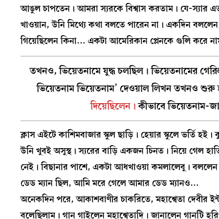
আঙুল চাপতেন। আমরা স্যরকে বিশ্বাস করতাম। যে-স্যার এত 
খাওয়ান, উনি মিথ্যে কথা বলতে পারেন না। একদিন বললেন, 
গিয়েছিলেন কিনা… একটা আমেরিকান প্লেনকে গুলি করে না
তখনও, ভিয়েতনামে যুদ্ধ চলছিল। ভিয়েতনামের গেরি
ভিয়েতনাম ভিয়েতনাম’ দেওয়াল লিখন তখনও শুরু 
দিয়েছিলেন।
কীভাবে ভিয়েতনাম-জা
ক্লাস এইটে কাশিমবাজার স্কুল ছাড়ি। হেয়ার স্কুলে ভর্তি হ
উনি খুবই অসুস্থ। স্যরের বাড়ি একজন চিনত। নিয়ে গেল 
নেই। বিছানার পাশে, একটা আধখাওয়া কমলালেবু। বললেন 
ডেড ম্যান ছিল, আমি মরে গেলে আমার ডেড ম্যানও…
অনেকদিন পরে, আকাশবাণীর চাকরিতে, মহাশ্বেতা দেবীর ইন্
বলেছিলাম। গান গাইলেন মহাশ্বেতাদি। জানালেন গানটি হরি