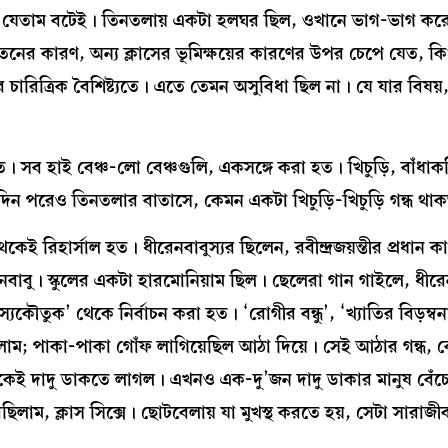
 যেতাম বটেই। তিনতলায় একটা হলঘর ছিল, ওখানে ভাগ-ভাগ করে 
পতনের কারণ, অন্য ক্লাসের ভূমিক্ষয়ের কারণের উপর চেপে যেত, কি
িত্রিক বৈশিষ্ট্যতে। এতে তেমন অসুবিধা ছিল না। যে যার বিষয়,
 সব হাই বেঞ্চ-লো বেঞ্চগুলি, একসঙ্গে করা হত। খিচুড়ি, বাঁধা
িন পরেও তিনতলার বাতাসে, কেমন একটা খিচুড়ি-খিচুড়ি গন্ধ থা
কেই রিহার্সাল হত। ধীরেনবাবুস্যর ছিলেন, রবীন্দ্রজয়ন্তীর প্রধান কা
বাবু। স্কুলের একটা হারমোনিয়াম ছিল। ছেলেরা গান গাইলে, ধীরে
তুক’ থেকে নির্বাচন করা হত। ‘রোগীর বন্ধু’, ‘খ্যাতির বিড়ম্বনা’ ‘
ম; পাকা-পাকা গোঁফ লাগিয়েছিল আঠা দিয়ে। সেই আঠার গন্ধ, 
কেই দাদু ডাকতে লাগল। এখনও এক-দু’জন দাদু ডাকার মানুষ বেঁ
রেছিলাম, ক্লাস সিক্সে। ছোটবেলায় যা মুখস্থ করতে হয়, সেটা সারাজ