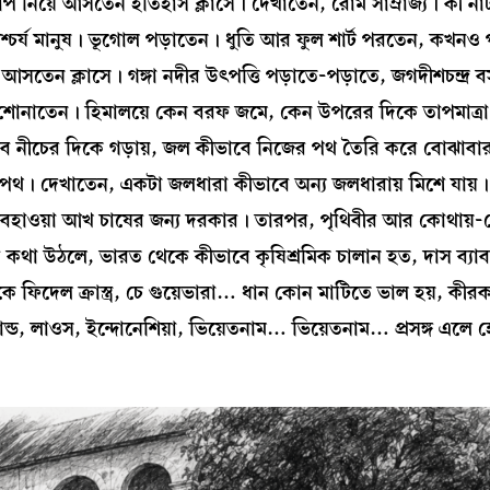
াপ নিয়ে আসতেন ইতিহাস ক্লাসে। দেখাতেন, রোম সাম্রাজ্য। কী না
চর্য মানুষ। ভূগোল পড়াতেন। ধুতি আর ফুল শার্ট পরতেন, কখনও প
য়ে আসতেন ক্লাসে। গঙ্গা নদীর উৎপত্তি পড়াতে-পড়াতে, জগদীশচন্দ্র 
োনাতেন। হিমালয়ে কেন বরফ জমে, কেন উপরের দিকে তাপমাত্রা 
ে নীচের দিকে গড়ায়, জল কীভাবে নিজের পথ তৈরি করে বোঝাবার 
পথ। দেখাতেন, একটা জলধারা কীভাবে অন্য জলধারায় মিশে যায়
বহাওয়া আখ চাষের জন্য দরকার। তারপর, পৃথিবীর আর কোথায়
ির কথা উঠলে, ভারত থেকে কীভাবে কৃষিশ্রমিক চালান হত, দাস ব্যা
দেল ক্রাস্ত্র, চে গুয়েভারা… ধান কোন মাটিতে ভাল হয়, কীরকম
যান্ড, লাওস, ইন্দোনেশিয়া, ভিয়েতনাম… ভিয়েতনাম… প্রসঙ্গ এলে 