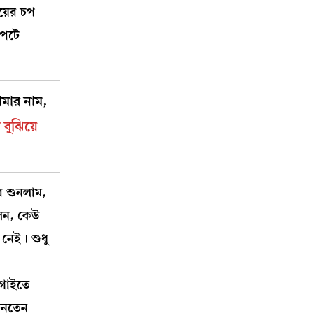
য়ের চপ
্পটে
োমার নাম,
 বুঝিয়ে
ার শুনলাম,
লেন, কেউ
নেই। শুধু
 গাইতে
চিনতেন