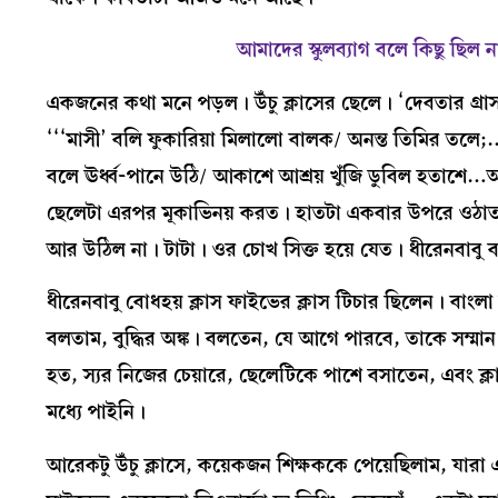
আমাদের স্কুলব্যাগ বলে কিছু ছিল ন
একজনের কথা মনে পড়ল। উঁচু ক্লাসের ছেলে। ‘দেবতার গ্রাস
‘‘‘মাসী’ বলি ফুকারিয়া মিলালো বালক/ অনন্ত তিমির তলে;…’’
বলে ঊর্ধ্ব-পানে উঠি/ আকাশে আশ্রয় খুঁজি ডুবিল হতাশে…আ
ছেলেটা এরপর মূকাভিনয় করত। হাতটা একবার উপরে ওঠাত, মান
আর উঠিল না। টাটা। ওর চোখ সিক্ত হয়ে যেত। ধীরেনবাবু ব
ধীরেনবাবু বোধহয় ক্লাস ফাইভের ক্লাস টিচার ছিলেন। বাং
বলতাম, বুদ্ধির অঙ্ক। বলতেন, যে আগে পারবে, তাকে সম্মা
হত, স্যর নিজের চেয়ারে, ছেলেটিকে পাশে বসাতেন, এবং ক্লাস
মধ্যে পাইনি।
আরেকটু উঁচু ক্লাসে, কয়েকজন শিক্ষককে পেয়েছিলাম, যার