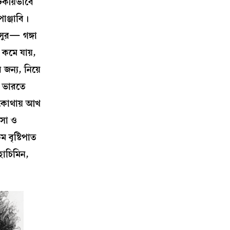
টকীয়ভাবে
াঞ্জাবি।
বসুর— গঙ্গা
কমে যায়,
জন্য, নিয়ে
। ভারতে
-কোথায় আখ
বসা ও
 বৃষ্টিপাত
হোচিমিন,