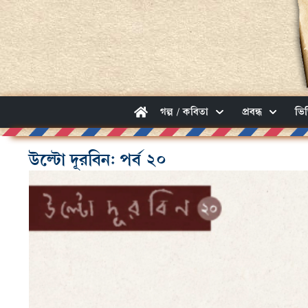
গল্প / কবিতা
প্রবন্ধ
ভি
উল্টো দূরবিন: পর্ব ২০