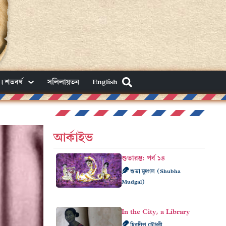
। শতবর্ষ
সলিলায়তন
English
আর্কাইভ
শুভারম্ভ: পর্ব ১৪
শুভা মুদ্গল (Shubha
Mudgal)
In the City, a Library
চিরদীপ চৌধুরী