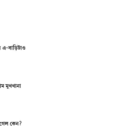
 এ-বাড়িটাও
াম মুখখানা
লে গেল কেন?