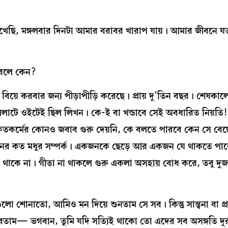
েছি, মঙ্গলবার দিনটা আমার বরাবর খারাপ যায়। আমার জীবনে য
করলে কেন?
়ে করবার জন্য পীড়াপীড়ি করেছে। প্রায় দু’তিন বছর। শেষকাল
ুর ললাটে ওইটেই ছিল লিখন। কে-ই বা খন্ডাবে সেই অবধারিত নিয়তি
ের কৃতকর্মের কোনও জবাব গুরু দেয়নি, কে বলতে পারবে কেন সে বে
ুজনের কত মধুর সম্পর্ক। একজনকে ছেড়ে আর একজন যে থাকতে পার
ীতে থাকে না। গীতা না থাকলে গুরু একলা অসহায় বোধ করে, তবু দু
শোনাতো, আমিও মন দিয়ে শুনতাম সে সব। কিন্তু সান্ত্বনা বা প্
না করতাম— ভগবান, তুমি যদি সত্যিই থাকো তো এদের সব অসঙ্গতি দ