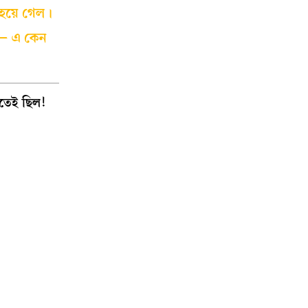
হয়ে গেল।
া— এ কেন
়িতেই ছিল!