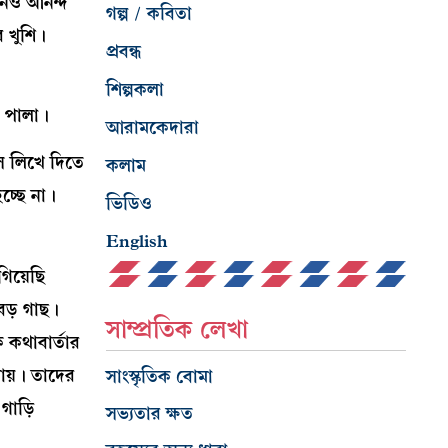
নেও আনন্দ
গল্প / কবিতা
ব খুশি।
প্রবন্ধ
শিল্পকলা
র পালা।
আরামকেদারা
স লিখে দিতে
কলাম
চ্ছে না।
ভিডিও
English
িয়েছি
বড় গাছ।
সাম্প্রতিক লেখা
 কথাবার্তার
ায়। তাদের
সাংস্কৃতিক বোমা
গাড়ি
সভ্যতার ক্ষত