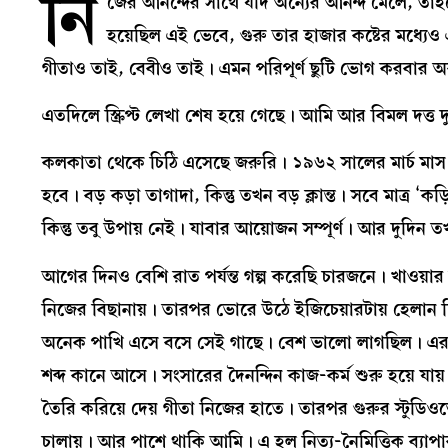
নি
জের আনন্দের সাথে যদি অন্যের আনন্দ মেলে, তাহ
হয়েছিল এই ভেবে, গুরু তার হাজার কষ্টের মধ্যেও 
গীতাও তাই, বেবীও তাই। এমন পরিপূর্ণ ছুটি ভোগ করবার
এতদিলে স্ক্রিপ্ট লেখা শেষ হয়ে গেছে। আমি আর বিমল দত
কলকাতা থেকে চিঠি এসেছে জরুরি। ১৯৬২ সালের মার্চ মাস স
হবে। বড় কড়া তাগাদা, কিন্তু তখন বড় ক্লান্ত। সবে মাত্র
কিন্তু তবু উপায় নেই। যাবার আয়োজন সম্পূর্ণ। আর দুদিন 
আগের দিনও বেশি রাত পর্যন্ত গল্প করেছি চারজনে। খাওয়
নিজের বিছানায়। তারপর ভোরে উঠে ইজিচেয়ারটায় হেলান 
অনেক পাখি এসে বসে সেই গাছে। বেশ ভালো লাগছিল। এর পর
শব্দ কানে আসে। সংসারের দৈনন্দিন কাজ-কর্ম শুরু হয়ে যা
তৈরি করিয়ে দেয় গীতা নিজের হাতে। তারপর গুরুর স্টুডিওতে 
চালায়। আর পাশে থাকি আমি। এ হল নিত্য-নৈমিত্তিক ব্যাপ