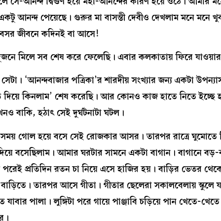
লে সে-আনন্দ দ্বিগুণ হয়ে মহা-আনন্দের কারণ হয়ে ওঠে। আমার ম
একটু আনন্দ পেয়েছে। গুরুর মা বাসন্তী দেবীও দেখলাম মনে মনে খু
 অবসর জীবনে কদিনই বা আসে!
্ত দুজনে মিলে সব শেষ করে ফেলেছি। এবার কলকাতায় ফিরে যাওয়া
েটা। ‘আনন্দবাজার পত্রিকা’র শারদীয় সংখ্যার জন্য একটা উপন্যা
 ‘কড়ি দিয়ে কিনলাম’ শেষ করেছি। আর কোনও কাজ হাতে নিতে ইচ্ছে হ
তখনও বাকি, হঠাৎ সেই দুর্ঘটনাটা ঘটল।
ার সময় গোল হয়ে বসে সেই রোজকার আসর। তারপর রাত্রে ঘুমোতে গ
দিয়ে বসেছিলাম। আমার ঘরটার সামনে একটা বাগান। বাগানে বড়-
েই প্রতিদিন রতন চা নিয়ে এসে হাজির হয়। বাড়ির ভেতর থেকে
য় বাড়িতে। তারপর আসে গীতা। গীতার ছেলেরা সকালবেলায় স্কুলে য
যাবার পালা। লুঙ্গিটা পরে গায়ে পাঞ্জাবি চড়িয়ে পান খেতে-খেতে 
ার।