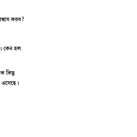
িশ্বাস করব?
ল। কেন হল
ক কিছু
ষী এসেছে।