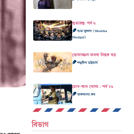
শুভারম্ভ: পর্ব ৬
শুভা মুদ্গল (Shubha
Mudgal)
তোফাজ্জল অথবা নিছক ভয়
শঙ্খদীপ ভট্টাচার্য
চোখ-কান খোলা : পর্ব ২৬
ডাকবাংলা.কম
বিভাগ