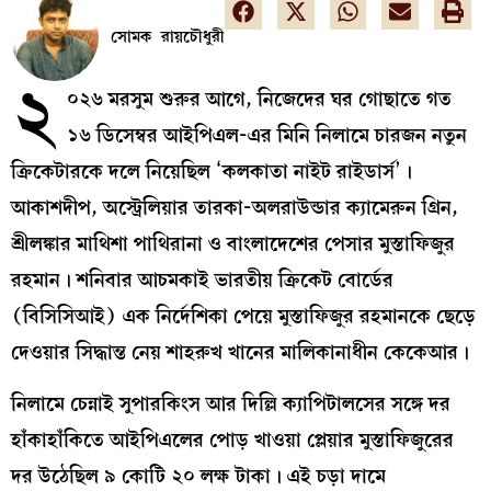
সোমক রায়চৌধুরী
২
০২৬ মরসুম শুরুর আগে, নিজেদের ঘর গোছাতে গত
১৬ ডিসেম্বর আইপিএল-এর মিনি নিলামে চারজন নতুন
ক্রিকেটারকে দলে নিয়েছিল ‘কলকাতা নাইট রাইডার্স’।
আকাশদীপ, অস্ট্রেলিয়ার তারকা-অলরাউন্ডার ক্যামেরুন গ্রিন,
শ্রীলঙ্কার মাথিশা পাথিরানা ও বাংলাদেশের পেসার মুস্তাফিজুর
রহমান। শনিবার আচমকাই ভারতীয় ক্রিকেট বোর্ডের
(বিসিসিআই) এক নির্দেশিকা পেয়ে মুস্তাফিজুর রহমানকে ছেড়ে
দেওয়ার সিদ্ধান্ত নেয় শাহরুখ খানের মালিকানাধীন কেকেআর।
নিলামে চেন্নাই সুপারকিংস আর দিল্লি ক্যাপিটালসের সঙ্গে দর
হাঁকাহাঁকিতে আইপিএলের পোড় খাওয়া প্লেয়ার মুস্তাফিজুরের
দর উঠেছিল ৯ কোটি ২০ লক্ষ টাকা। এই চড়া দামে