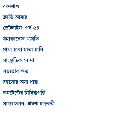
রংমশাল
ক্লান্তি আমার
ডেটলাইন: পর্ব ৫৪
মহাকাব্যের খামতি
মাথা হারা মাতা হারি
সাংস্কৃতিক বোমা
সভ্যতার ক্ষত
রহস্যের অন্য ধারা
কনটেন্টের নিষিদ্ধপল্লি
সাক্ষাৎকার: শ্রমণা চক্রবর্তী