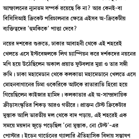
আস্ফালনের ন্যূনতম সম্পর্ক রয়েছে কি না? আর কেনই-বা
বিসিসিআই ক্রিকেট পরিচালনার ক্ষেত্রে এইসব অ-ক্রিকেটীয়
ব্যক্তিত্বদের ‘হুমকিকে’ পাত্তা দেবে?
নয়ের দশকের শুরুতে, ঢাকার আবাহনী থেকে এই শহরেই
খেলতে এসে ইস্টবেঙ্গলকে লিগ চ্যাম্পিয়ন করে দর্শকদের নয়নের
মণি হয়ে উঠেছিলেন অকাল প্রয়াত ফুটবলার মুন্না ও তার সঙ্গী
রুমি। ঢাকা মহামেডান থেকে কলকাতা মহামেডানে খেলতে এসে
মোহনবাগানের চিমা ওকেরিকে আটকে রাতারাতি হিরো হয়ে
গিয়েছিলেন কাইজার হামিদ। কলকাতার এই অ-সাম্প্রদায়িক
ক্রীড়াসংস্কৃতির শিকড় আরও গভীরে। প্রাক্তন টেস্ট ক্রিকেটার
মুস্তাক আলি ভারতীয় দল থেকে বাদ পড়ায়, এই শহরেই এক
সময়ে ময়দান জুড়ে পড়েছিল ‘নো মুস্তাক, নো টেস্ট’-এর
পোস্টার। ইডেন গার্ডেনের গ্যালারি ঐতিহাসিক বিদায় সম্ভাষণ