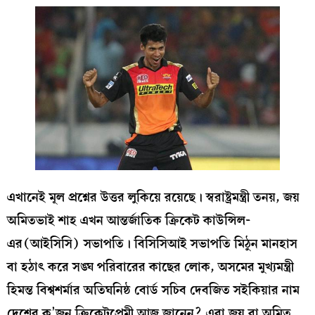
এখানেই মূল প্রশ্নের উত্তর লুকিয়ে রয়েছে। স্বরাষ্ট্রমন্ত্রী তনয়, জয়
অমিতভাই শাহ এখন আন্তর্জাতিক ক্রিকেট কাউন্সিল-
এর(আইসিসি) সভাপতি। বিসিসিআই সভাপতি মিঠুন মানহাস
বা হঠাৎ করে সঙ্ঘ পরিবারের কাছের লোক, অসমের মুখ্যমন্ত্রী
হিমন্ত বিশ্বশর্মার অতিঘনিষ্ঠ বোর্ড সচিব দেবজিত সইকিয়ার নাম
দেশের ক’জন ক্রিকেটপ্রেমী আজ জানেন? এরা জয় বা অমিত