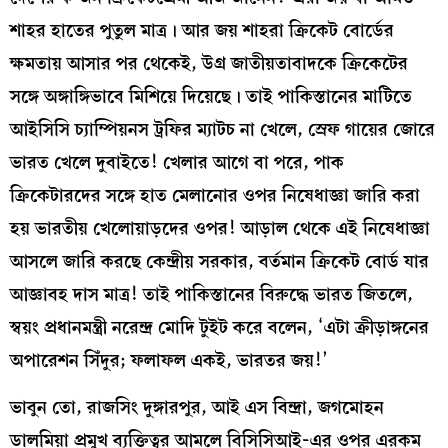
শাহর হাতের পুতুল মাত্র। আর জয় শাহরা ক্রিকেট বোর্ডের
ক্ষমতায় আসার পর থেকেই, উগ্র জাতীয়তাবাদকে ক্রিকেটের
সঙ্গে অঙ্গাঙ্গিভাবে মিশিয়ে দিয়েছে। তাই পাকিস্তানের মাটিতে
আইসিসি চ্যাম্পিয়নস ট্রফির ম্যাটচ না খেলে, স্রেফ গায়ের জোরে
ভারত খেলে দুবাইতে! খেলার আগে বা পরে, পাক
ক্রিকেটারদের সঙ্গে হাত মেলানোর ওপর নিষেধাজ্ঞা জারি করা
হয় ভারতীয় খেলোয়াড়দের ওপর! আড়াল থেকে এই নিষেধাজ্ঞা
আসলে জারি করছে কেন্দ্রীয় সরকার, বর্তমান ক্রিকেট বোর্ড যার
আজ্ঞাবহ দাস মাত্র! তাই পাকিস্তানের বিরুদ্ধে ভারত জিতলে,
স্বয়ং প্রধানমন্ত্রী নরেন্দ্র মোদি টুইট করে বলেন, ‘এটা ক্রীড়াঙ্গনের
অপারেশন সিঁদুর; ফলাফল একই, ভারতর জয়!’
ভাবুন তো, রাজসিং দুঙ্গারপুর, আই এস বিন্দ্রা, জগমোহন
ডালমিয়া প্রমুখ ব্যক্তিত্বর আমলে বিসিসিআই-এর ওপর এরকম