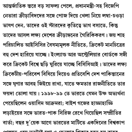
আন্তর্জাতিক স্তরে বড় সাফল্য পেলে, প্রধানমন্ত্রী-সহ বিজেপি
নেতারা ক্রীড়াবিদদের সঙ্গে পোজ দিয়ে খেলা নিয়ে লম্বা-চওড়া
ভাষণ দেন, তাদের ওই স্টারদের কৃতিত্বে ভাগ বসাতে, কিন্তু
তাদের আসল লক্ষ্য দেশের ক্রীড়াঙ্গনের গৈরিকিকরণ। জয় শাহ
পরিচালিত আইসিসির বৈষম্যমূলক নীতিতে, ক্রিকেট মানচিত্রের
বহু দেশ হারিয়ে যাচ্ছে। ইংল্যান্ড আর অস্ট্রেলিয়ার বোর্ডকে সঙ্গী
করে ক্রিকেট বিশ্বে ছড়ি ঘুরিয়ে যাচ্ছে বিসিসিআই। তাদের লক্ষ্য
ক্রিকেটীয়-পরিবেশ বিষিয়ে দিয়েও প্রতিবেশি দেশ পাকিস্তানের
সঙ্গে ঘৃণার আবহ জিইয়ে রাখা, যাতে ক্ষমতার রাজনীতিতে তার
ফয়দা তোলা যায়। ১৯৯৮-৯৯ তে ভারতে যেমন উষ্ণ অভ্যর্থনা
পেয়েছিলেন ওয়াসিম আক্রমরা; বাইশ গজের হাড্ডাহাড্ডি
লড়াইয়ের সঙ্গে ভারত-পাক সিরিজ রেখে গিয়েছিল সম্প্রীতির
বার্তা; বছর দু’য়েক আগে ভারতের মাটিতে একদিনের বিশ্বকাপ