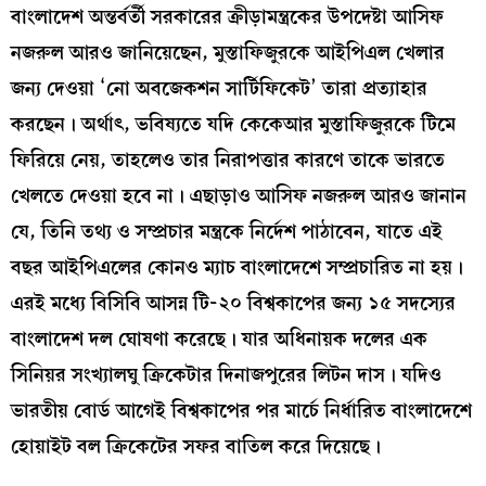
বাংলাদেশ অন্তর্বর্তী সরকারের ক্রীড়ামন্ত্রকের উপদেষ্টা আসিফ
নজরুল আরও জানিয়েছেন, মুস্তাফিজুরকে আইপিএল খেলার
জন্য দেওয়া ‘নো অবজেকশন সার্টিফিকেট’ তারা প্রত্যাহার
করছেন। অর্থাৎ, ভবিষ্যতে যদি কেকেআর মুস্তাফিজুরকে টিমে
ফিরিয়ে নেয়, তাহলেও তার নিরাপত্তার কারণে তাকে ভারতে
খেলতে দেওয়া হবে না। এছাড়াও আসিফ নজরুল আরও জানান
যে, তিনি তথ্য ও সম্প্রচার মন্ত্রকে নির্দেশ পাঠাবেন, যাতে এই
বছর আইপিএলের কোনও ম্যাচ বাংলাদেশে সম্প্রচারিত না হয়।
এরই মধ‍্যে বিসিবি আসন্ন টি-২০ বিশ্বকাপের জন‍্য ১৫ সদস‍্যের
বাংলাদেশ দল ঘোষণা করেছে। যার অধিনায়ক দলের এক
সিনিয়র সংখ্যালঘু ক্রিকেটার দিনাজপুরের লিটন দাস। যদিও
ভারতীয় বোর্ড আগেই বিশ্বকাপের পর মার্চে নির্ধারিত বাংলাদেশে
হোয়াইট বল ক্রিকেটের সফর বাতিল করে দিয়েছে।