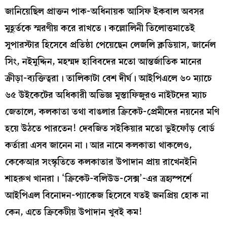
জানিয়েছিল প্রাক্তন পাক-অধিনায়ক আসিফ ইকবাল অবসর
মুহূর্তকে স্মরণীয় করে রাখতে। কল্লোলিনী তিলোত্তমাতেই
সুপারস্টার হিসেবে প্রতিষ্ঠা পেয়েছেন লেজলি ক্লডিয়াস, জার্নেল
সিং, নইমুদ্দিন, মহম্মদ হাবিবদের মতো আন্তর্জাতিক মানের
ক্রীড়া-ব্যক্তিত্বরা। তালিকাটা বেশ দীর্ঘ। আইপিএলে ৬০ ম্যাচে
৬৫ উইকেটের অধিকারী অভিজ্ঞ মুস্তাফিজুরও নাইটদের ম্যাচ
জেতালে, কলকাতা তথা বাঙলার ক্রিকেট-প্রেমীদের নয়নের মণি
হয়ে উঠতে পারতেন! দেবজিত সইকিয়ার মতো ভুইফোঁড় বোর্ড
কর্তারা এসব জানেন না। আর নামে কলকাতা থাকলেও,
কেকেআর সংস্কৃতিতে কলকাতার উপাদান প্রায় রাখেনইনি
শাহরুখ খানরা। ‘ক্রিকেট-বলিউড-সেক্স’-এর ত্রহ্যস্পর্শে
আইপিএল বিনোদন-প্যাকেজ হিসেবে যতই জনপ্রিয় হোক না
কেন, এতে ক্রিকেটীয় উপাদান খুবই কম!