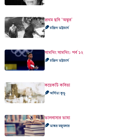
প্রথম ছবি ‘অঙ্কুর’
চন্দ্রিল ভট্টাচার্য
সামথিং সামথিং: পর্ব ১২
চন্দ্রিল ভট্টাচার্য
কয়েকটি কবিতা
অর্পিতা কুণ্ডু
ভালবাসার ভাষা
ভাস্কর মজুমদার