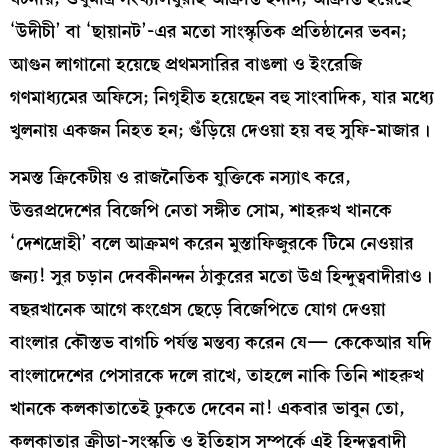
‘উদীচী’ বা ‘ছায়ানট’-এর মতো সাংস্কৃতিক প্রতিষ্ঠানের ভবন;
আগুন লাগানো হয়েছে প্রথমসারির বাঙলা ও ইংরেজি
গণমাধ্যমের অফিসে; নিগৃহীত হয়েছেন বহু সাংবাদিক, যার মধ্যে
খুলনায় একজন নিহত হন; গুঁড়িয়ে দেওয়া হয় বহু সুফি-মাজার।
সমস্ত ক্রিকেটীয় ও রাজনৈতিক যুক্তিকে নস্যাৎ করে,
উত্তরপ্রদেশের বিজেপি নেতা সঙ্গীত সোম, শাহরুখ খানকে
‘দেশদ্রোহী’ বলে আক্রমণ করেন মুস্তাফিজুরকে টিমে নেওয়ার
জন্য! সুর চড়ান দেবকীনন্দন ঠাকুরের মতো উগ্র হিন্দুত্ববাদীরাও।
বছরখানেক আগে কংগ্রেস ছেড়ে বিজেপিতে যোগ দেওয়া
বাংলার কৌস্তভ বাগচি পর্যন্ত মন্তব্য করেন যে— কেকেআর যদি
বাংলাদেশের পেসারকে দলে রাখে, তাহলে নাকি তিনি শাহরুখ
খানকে কলকাতাতেই ঢুকতে দেবেন না! একবার ভাবুন তো,
কলকাতার ক্রীড়া-সংস্কৃতি ও ইতিহাস সম্পর্কে এই হিন্দুত্ববাদী