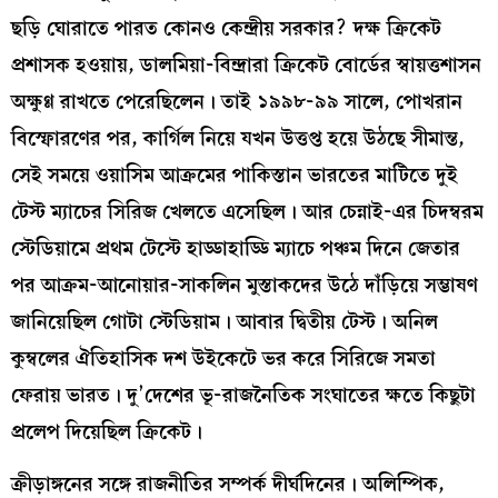
ছড়ি ঘোরাতে পারত কোনও কেন্দ্রীয় সরকার? দক্ষ ক্রিকেট
প্রশাসক হওয়ায়, ডালমিয়া-বিন্দ্রারা ক্রিকেট বোর্ডের স্বায়ত্তশাসন
অক্ষুণ্ণ রাখতে পেরেছিলেন। তাই ১৯৯৮-৯৯ সালে, পোখরান
বিস্ফোরণের পর, কার্গিল নিয়ে যখন উত্তপ্ত হয়ে উঠছে সীমান্ত,
সেই সময়ে ওয়াসিম আক্রমের পাকিস্তান ভারতের মাটিতে দুই
টেস্ট ম্যাচের সিরিজ খেলতে এসেছিল। আর চেন্নাই-এর চিদম্বরম
স্টেডিয়ামে প্রথম টেস্টে হাড্ডাহাড্ডি ম্যাচে পঞ্চম দিনে জেতার
পর আক্রম-আনোয়ার-সাকলিন মুস্তাকদের উঠে দাঁড়িয়ে সম্ভাষণ
জানিয়েছিল গোটা স্টেডিয়াম। আবার দ্বিতীয় টেস্ট। অনিল
কুম্বলের ঐতিহাসিক দশ উইকেটে ভর করে সিরিজে সমতা
ফেরায় ভারত। দু’দেশের ভূ-রাজনৈতিক সংঘাতের ক্ষতে কিছুটা
প্রলেপ দিয়েছিল ক্রিকেট।
ক্রীড়াঙ্গনের সঙ্গে রাজনীতির সম্পর্ক দীর্ঘদিনের। অলিম্পিক,