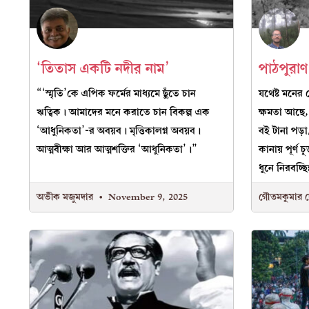
‘তিতাস একটি নদীর নাম’
পাঠপুরাণ 
“‘স্মৃতি’কে এপিক ফর্মের মাধ্যমে ছুঁতে চান
যথেষ্ট মনে
ঋত্বিক। আমাদের মনে করাতে চান বিকল্প এক
ক্ষমতা আছে,
‘আধুনিকতা’-র অবয়ব। মৃত্তিকালগ্ন অবয়ব।
বই টানা পড়া
আত্মবীক্ষা আর আত্মশক্তির ‘আধুনিকতা’।”
কানায় পূর্ণ চ
ধুনে নিরবচ্ছি
অভীক মজুমদার
November 9, 2025
গৌতমকুমার 