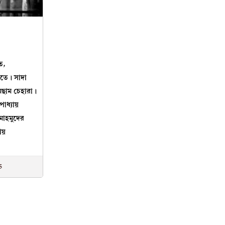
ে,
িতে। সাদা
িমছাম চেহারা।
াধ্যায়
মাহমুদের
ায়
5