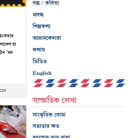
গল্প / কবিতা
প্রবন্ধ
শিল্পকলা
িংস্রতার
আরামকেদারা
লাদেশ যা
কলাম
শহীন ‘মব
ভিডিও
English
025
সাম্প্রতিক লেখা
সাংস্কৃতিক বোমা
সভ্যতার ক্ষত
রহস্যের অন্য ধারা