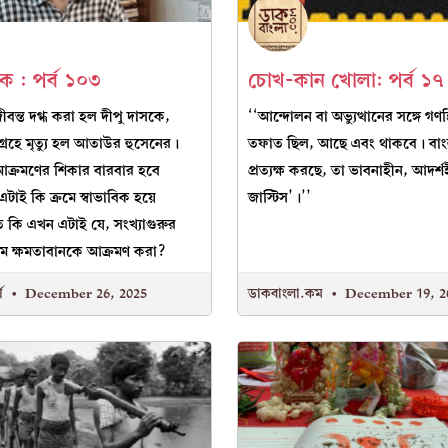
 : পর্ব ১০৩
চোখ-কান খোলা: পর্ব ১৭
বন্ত দগ্ধ করা হল দীপু দাসকে,
‘‘আন্দোলন বা অভ্যুত্থানের সঙ্গে গণহ
্রহে মৃত্যু হল আতাউর হুসেনের।
তফাত ছিল, আছে এবং থাকবে। বাং
 আক্রমণের শিকার বারবার হবে
প্রত্যক্ষ করছে, তা ভাবনাহীন, আদর্
 এটাই কি ক্রমে স্বাভাবিক হয়ে
জাস্টিস’।’’
কি এখন এটাই যে, সংখ্যাগুরুর
ম ক্ষমতাবানকে আক্রমণ করা?
্য
December 26, 2025
ডাকবাংলা.কম
December 19, 2