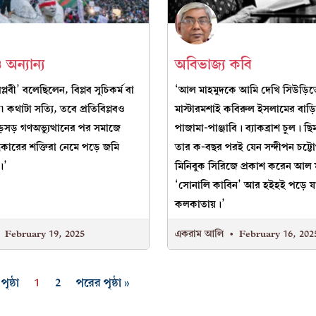
 অন্যান্য
অবিভাজ্য কবি
্লবী’ বলেছিলেন, বিপ্লব সূচিকর্ম বা
‘আল মাহমুদকে আমি দেখি সিউড়িত
কথাটা সত্যি, তবে প্রতিবিপ্লবও
মাস্টারমশাই কবিরুল ইসলামের বাড়
়সড় গণঅভ্যুত্থানের পর সমাজে
পাজামা-পাঞ্জাবি। ব্যাকব্রাশ চুল। ছ
ারের শক্তিরা নেমে পড়ে জমি
তার ক-বছর পরই যেন সন্দীপন চট্টোপ
।’
মিনিবুক সিরিজে প্রকাশ করেন আল 
‘সোনালি কাবিন’ আর হইহই পড়ে য
কলকাতায়।’
February 19, 2025
একরাম আলি
February 16, 202
ৃষ্ঠা
1
2
পরের পৃষ্ঠা »