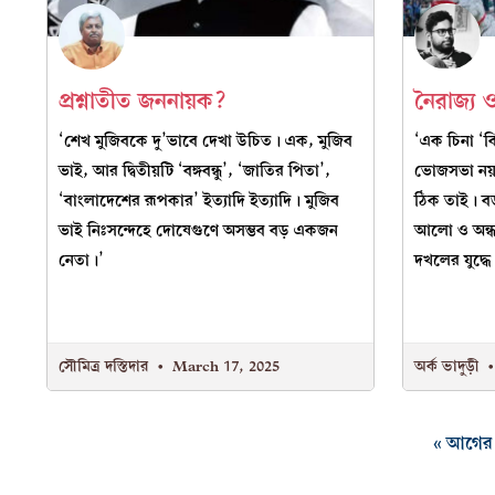
প্রশ্নাতীত জননায়ক?
নৈরাজ্য ও
‘শেখ মুজিবকে দু’ভাবে দেখা উচিত। এক, মুজিব
‘এক চিনা ‘বিপ
ভাই, আর দ্বিতীয়টি ‘বঙ্গবন্ধু’, ‘জাতির পিতা’,
ভোজসভা নয়৷ 
‘বাংলাদেশের রূপকার’ ইত্যাদি ইত্যাদি। মুজিব
ঠিক তাই। বড
ভাই নিঃসন্দেহে দোষেগুণে অসম্ভব বড় একজন
আলো ও অন্ধক
নেতা।’
দখলের যুদ্ধে
সৌমিত্র দস্তিদার
March 17, 2025
অর্ক ভাদুড়ী
« আগের প