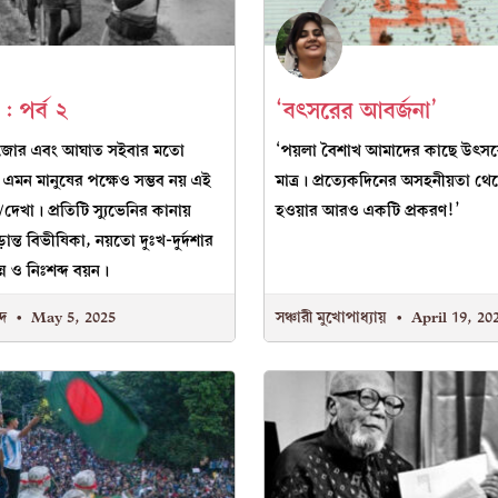
: পর্ব ২
‘বৎসরের আবর্জনা’
র জোর এবং আঘাত সইবার মতো
‘পয়লা বৈশাখ আমাদের কাছে উৎসব
 এমন মানুষের পক্ষেও সম্ভব নয় এই
মাত্র। প্রত্যেকদিনের অসহনীয়তা 
/দেখা। প্রতিটি স্যুভেনির কানায়
হওয়ার আরও একটি প্রকরণ!’
ূড়ান্ত বিভীষিকা, নয়তো দুঃখ-দুর্দশার
ন্ন ও নিঃশব্দ বয়ন।
দে
May 5, 2025
সঞ্চারী মুখোপাধ্যায়
April 19, 20