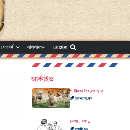
। শতবর্ষ
সলিলায়তন
English
আর্কাইভ
স্বাধীনতা দিবসের স্মৃতি
ডাকবাংলা.কম
গণনা : পর্ব ৩
রাজর্ষি গুপ্ত