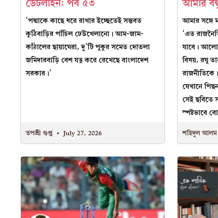
ডেটলাইন: পর্ব ৫৩
আমার বন্ধ
‘পদ্মাকে কাছে ধরে রাখার ইচ্ছেতেই সম্ভবত
আমার সঙ্গে 
কুঠিবাড়ির পাঁচিল ঢেউখেলানো। আম-জাম-
‘এত রাজনৈত
কাঁঠালের ছায়াঘেরা, দু’টি পুকুর সমেত দোতলা
যাবে। আলোকচ
জমিদারবাড়ি বেশ যত্ন করে রেখেছে বাংলাদেশ
বিষয়, রঘু 
সরকার।’
রাজনীতিকে। ইন
যেখানে পিছন 
সেই ছবিতে সত
স্পষ্টভাবে ব
তপশ্রী গুপ্ত
July 27, 2026
শহিদুল আল