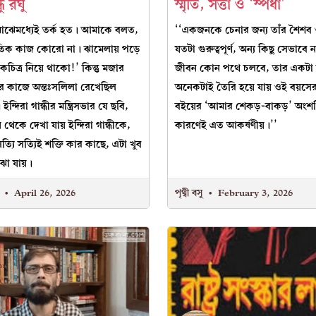
ু রঘু
স্মৃতি, সত্তা ও ‘স্পর্ধা’
মাঝেমধ্যেই তর্ক হত। আমাকে বলত,
‘‘একজনকে চেনার জন্য তাঁর শৈশ
িক কাজ কোরো না। ঝামেলায় পড়ে
যতটা গুরুত্বপূর্ণ, অন্য কিছু সেভাবে
িত্র নিয়ে থাকো!’ কিন্তু মজার
জীবন কোন পথে চলবে, তার একটা 
তার কাজে অন্তঃসলিলা রেখেছিল
অনেকটাই তৈরি হয়ে যায় ওই বয়সের
্দিরা গান্ধীর মন্ত্রিসভার যে ছবি,
বইয়ের ‘আমার শেকড়-বাকড়’ অংশ
থেকে দেখা যায় ইন্দিরা গান্ধীকে,
কারণেই এত আকর্ষণীয়।’’
্যি সত্যিই শক্তি কার কাছে, এটা খুব
োঝা যায়।
ম
April 26, 2026
পৃথ্বী বসু
February 3, 2026