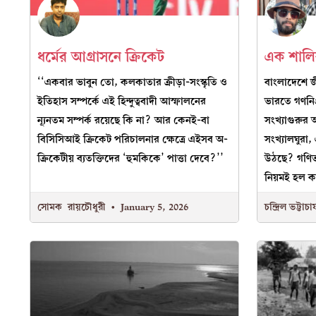
ধর্মের আগ্রাসনে ক্রিকেট
এক শালিক
‘‘একবার ভাবুন তো, কলকাতার ক্রীড়া-সংস্কৃতি ও
বাংলাদেশে জী
ইতিহাস সম্পর্কে এই হিন্দুত্ববাদী আস্ফালনের
ভারতে গণনিগ
ন্যূনতম সম্পর্ক রয়েছে কি না? আর কেনই-বা
সংখ্যাগুরুর
বিসিসিআই ক্রিকেট পরিচালনার ক্ষেত্রে এইসব অ-
সংখ্যালঘুরা,
ক্রিকেটীয় ব্যতক্তিদের ‘হুমকিকে’ পাত্তা দেবে?’’
উঠছে? গণিত 
নিয়মই হল ক
সোমক রায়চৌধুরী
January 5, 2026
চন্দ্রিল ভট্টাচার