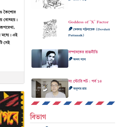
ব ও কৈশোর
 নয় বোধহয়।
Goddess of ‘X’ Factor
রূপরেখা,
দেবদত্ত পট্টনায়েক (Devdutt
 মধ্যে। এই
Pattanaik)
টি সেই
সম্পাদকের রাজনীতি
অনল পাল
সং স্টোরি শর্ট : পর্ব ১৪
অনুপম রায়
বিভাগ