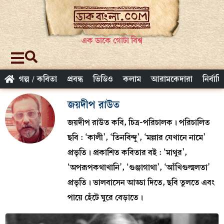
এক ডাকে গোটা বিশ্ব
গল্প / কবিতা
প্রবন্ধ
ভিডিও
কলাম
আরামকেদারা
নির্বাচ
জয়দীপ রাউত
জয়দীপ রাউত কবি, চিত্র-পরিচালক। পরিচালিত
ছবি : ‘কালী’, ‘তিনবিন্দু’, ‘মল্লার যেখানে নামে’
প্রভৃতি। প্রকাশিত কবিতার বই : ‘মাথুর’,
‘অপরূপকথাখানি’, ‘গুঞ্জাগাথা’, ‘আঁখিগুল্মলতা’
প্রভৃতি। ভালবাসেন আড্ডা দিতে, ছবি তুলতে এবং
পায়ে হেঁটে ঘুরে বেড়াতে।