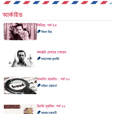
আর্কাইভ
বিনিদ্র: পর্ব ৫৪
বিমল মিত্র
সমস্তটা দেখতে পেতেন
কমলেশ্বর মুখার্জি
সামথিং সামথিং : পর্ব ৭০
চন্দ্রিল ভট্টাচার্য
উল্টো দূরবিন: পর্ব ২১
স্বপ্নময় চক্রবর্তী