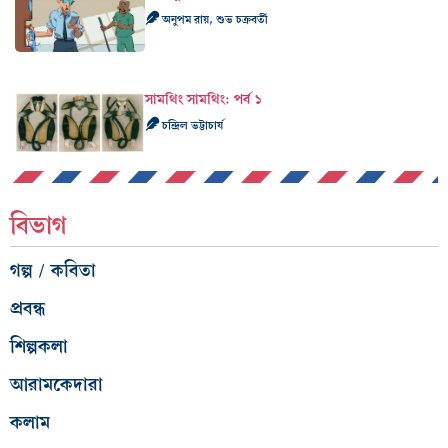
অনুপম রায়, শুভ চক্রবর্তী
সামথিং সামথিং: পর্ব ১
চন্দ্রিল ভট্টাচার্য
বিভাগ
গল্প / কবিতা
প্রবন্ধ
শিল্পকলা
আরামকেদারা
কলাম