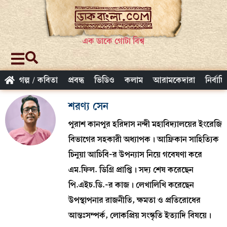
এক ডাকে গোটা বিশ্ব
গল্প / কবিতা
প্রবন্ধ
ভিডিও
কলাম
আরামকেদারা
নির্বাচ
শরণ্য সেন
পুরাশ কানপুর হরিদাস নন্দী মহাবিদ্যালয়ের ইংরেজি
বিভাগের সহকারী অধ্যাপক। আফ্রিকান সাহিত্যিক
চিনুয়া আচিবি-র উপন্যাস নিয়ে গবেষণা করে
এম.ফিল. ডিগ্রি প্রাপ্তি। সদ্য শেষ করেছেন
পি.এইচ.ডি.-র কাজ। লেখালিখি করেছেন
উপস্থাপনার রাজনীতি, ক্ষমতা ও প্রতিরোধের
আন্তঃসম্পর্ক, লোকপ্রিয় সংস্কৃতি ইত্যাদি বিষয়ে।