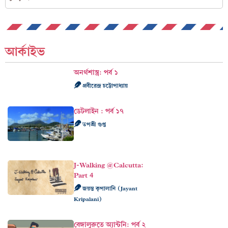
আর্কাইভ
অনর্থশাস্ত্র: পর্ব ১
প্রবীরেন্দ্র চট্টোপাধ্যায়
ডেটলাইন : পর্ব ১৭
তপশ্রী গুপ্ত
J-Walking @Calcutta:
Part 4
জয়ন্ত কৃপালানি (Jayant
Kripalani)
বেঙ্গালুরুতে অ্যান্টনি: পর্ব ২