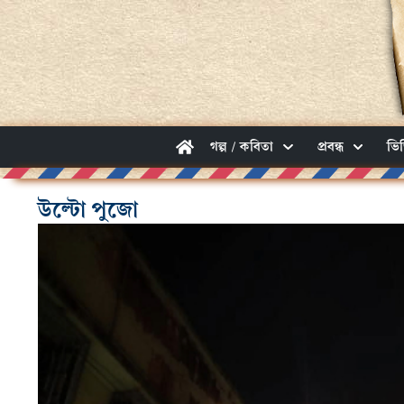
গল্প / কবিতা
প্রবন্ধ
ভি
উল্টো পুজো