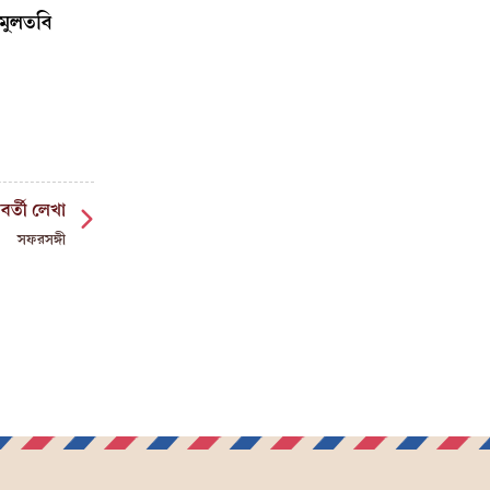
 মুলতবি
বর্তী লেখা
সফরসঙ্গী