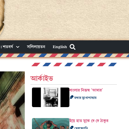
। শতবর্ষ
সলিলায়তন
English
আর্কাইভ
বাংলার নিজস্ব ‘ফাদার’
মন্দার মুখোপাধ্যায়
ইয়ে হাত মুঝে দে দে ঠাকুর
দেবজ্যোতি