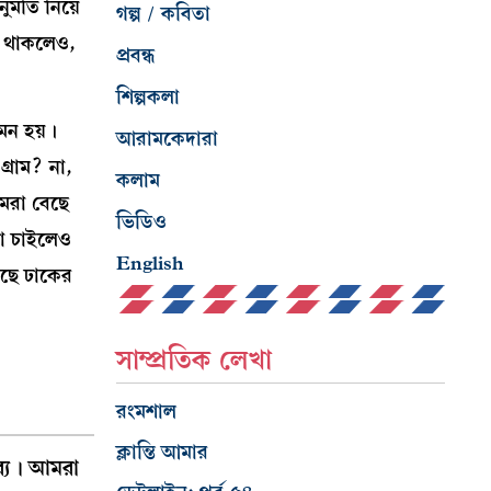
ুমতি নিয়ে
গল্প / কবিতা
া থাকলেও,
প্রবন্ধ
শিল্পকলা
মন হয়।
আরামকেদারা
্রাম? না,
কলাম
আমরা বেছে
ভিডিও
না চাইলেও
English
সছে ঢাকের
সাম্প্রতিক লেখা
রংমশাল
ক্লান্তি আমার
টব্য। আমরা