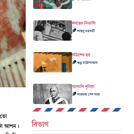
বসন্তের মিতালি
শান্তনু চক্রবর্তী
বত্রিশের ছয়
ঋভু চট্টোপাধ্যায়
আলালি দুনিয়া
পারঙ্গমা সেন সাহা
 তো
বিভাগ
কটা আপন।