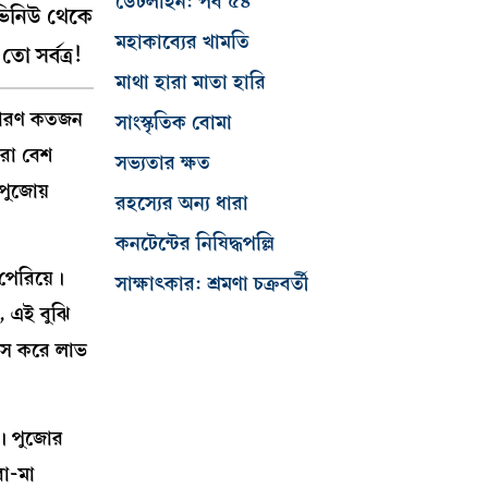
ডেটলাইন: পর্ব ৫৪
াভিনিউ থেকে
মহাকাব্যের খামতি
 সর্বত্র!
মাথা হারা মাতা হারি
 কারণ কতজন
সাংস্কৃতিক বোমা
মরা বেশ
সভ্যতার ক্ষত
 পুজোয়
রহস্যের অন্য ধারা
কনটেন্টের নিষিদ্ধপল্লি
 পেরিয়ে।
সাক্ষাৎকার: শ্রমণা চক্রবর্তী
, এই বুঝি
োস করে লাভ
ি। পুজোর
বা-মা