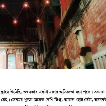
চু ক্লাসে উঠেছি, তখনকার একটা মজার অভিজ্ঞতা মনে পড়ে। তখনও
েই। সেসময় পুজো অনেক বেশি স্নিগ্ধ, অনেক ছোটখাটো, অনে