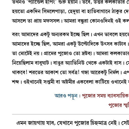
তখনও ‘প্যান্ডেল হপিং’ শুরু হয়নি। তবে, উত্তর কলকাতার ছ
হয়তো একদিন সিমলেপাড়া, হেদুয়া বা হাতিবাগানে ঠাকু
আসলে তা প্রায় মফসসল। আমরা বন্ধুরা কোনওদিনই ওই কলকা
বরং আমাদের একটু অন্যরকম ইচ্ছে ছিল। এখন ভাবলে হয়তো 
আমাদের ইচ্ছে ছিল, আমরা একটু উল্টোদিকে উৎসব কাটাব। এম
তা মোটেই নয়। গ্রামের পুজোও তো দ্রষ্টব্য। আমরা কলকাতা
নিয়েছিলাম বাবুঘাট। বাঙুর অ্যাভিনিউ থেকে একটাই বাস। 
থাকবে! শরতের আকাশ তো সর্বত্র! গঙ্গা আরেকটু নির্মল। এ
শব্দ। ওইখানেই সপ্তমী বা অষ্টমীর একবেলা কাটিয়ে ওখানেই
আরও পড়ুন
:
পুজোর সময় ব্যাবসায়িক 
পুজোর স্মৃ
এমন জায়গায় যাব, যেখানে পুজোর চিহ্নমাত্র নেই। সেট