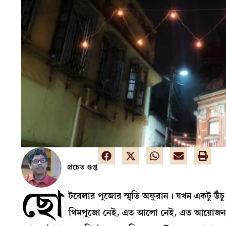
প্রচেত গুপ্ত
ছো
টবেলার পুজোর স্মৃতি অফুরান। যখন একটু উঁ
থিমপুজো নেই, এত আলো নেই, এত আয়োজন ন