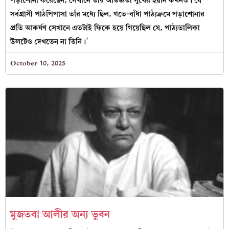
পড়াশোনা করেছেন, সেখানে তাঁর অভিজ্ঞতা সুখের হয়নি কখনও। যে
সর্বগ্রাসী পাঠপিপাসা তাঁর মধ্যে ছিল, গতে-বাঁধা পাঠ্যক্রমে পড়াশোনার
প্রতি আকর্ষণ সেখানে এতটাই ফিকে হয়ে গিয়েছিল যে, পাঠ্যতালিকা
উলটেও দেখতেন না তিনি।’
October 10, 2025
মুজতবা আলীর অন্য ভুবন