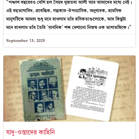
“পঞ্চাশ বছরেরও বেশি হল সৈয়দ মুজতবা আলী আর আমাদের মধ্যে নেই।
এই বহুভাষাবিদ, প্রাবন্ধিক, গল্পকার-ঔপন্যাসিক, অনুবাদক, ভ্রামণিক
মানুষটিকে আমরা শুধু মনে রাখলাম তাঁর রসিকতাগুলোকে, আর কিছুটা
মনে রাখলাম তাঁর তৈরি ‘যাবনিক’ শব্দ মেশানো নিজস্ব এক ভাষাভঙ্গিকে।”
September 13, 2025
যাদু-ওস্তাদের কাহিনি