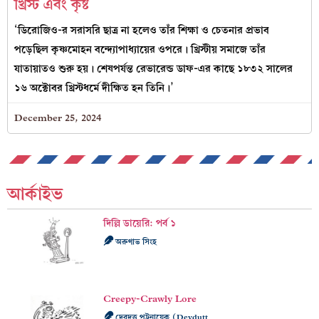
খ্রিস্ট এবং কৃষ্ট
‘ডিরোজিও-র সরাসরি ছাত্র না হলেও তাঁর শিক্ষা ও চেতনার প্রভাব
পড়েছিল কৃষ্ণমোহন বন্দ্যোপাধ্যায়ের ওপরে। খ্রিস্টীয় সমাজে তাঁর
যাতায়াতও শুরু হয়। শেষপর্যন্ত রেভারেন্ড ডাফ-এর কাছে ১৮৩২ সালের
১৬ অক্টোবর খ্রিস্টধর্মে দীক্ষিত হন তিনি।’
December 25, 2024
আর্কাইভ
দিল্লি ডায়েরি: পর্ব ১
অরুণাভ সিংহ
Creepy-Crawly Lore
দেবদত্ত পট্টনায়েক (Devdutt