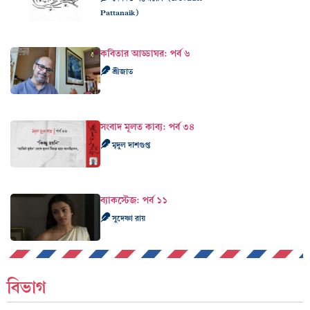
Pattanaik)
কবিতার আড্ডাঘর: পর্ব ৬
শ্রীজাত
সংবাদ মূলত কাব‍্য: পর্ব ৩৪
মৃদুল দাশগুপ্ত
ব্যাকস্টেজ: পর্ব ১১
সুদেষ্ণা রায়
বিভাগ