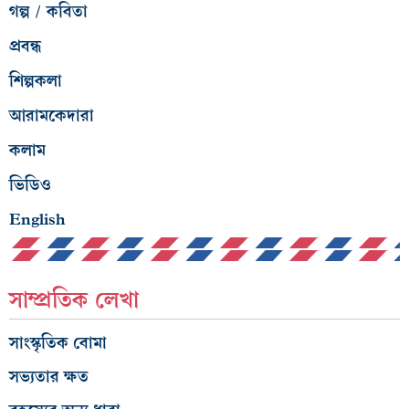
গল্প / কবিতা
প্রবন্ধ
শিল্পকলা
আরামকেদারা
কলাম
ভিডিও
English
সাম্প্রতিক লেখা
সাংস্কৃতিক বোমা
সভ্যতার ক্ষত