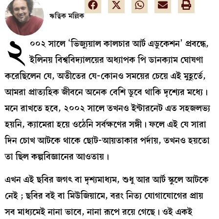
ঋত্বিক মল্লিক
২
০০২ সালে ‘ভিজ্যুয়াল কালচার আর্ট এডুকেশন’ প্রবন্ধে,
ইলিনয় বিশ্ববিদ্যালয়ের অধ্যাপক পি ডানক্যাম ঘোষণা
করেছিলেন যে, অতীতের যে-কোনও সময়ের চেয়ে এই মুহূর্তে,
আমরা প্রাত্যহিক জীবনে অনেক বেশি ডুবে থাকি দৃশ্যের মধ্যে।
মনে রাখতে হবে, ২০০২ সালে তখনও ইন্টারনেট এত সহজলভ্য
হয়নি, ক্যামেরা হয়ে ওঠেনি সর্বক্ষণের সঙ্গী। ফলে এই যে সারা
দিন চোখ আটকে থাকে ছোট-আয়তাকার পর্দায়, তখনও হয়তো
তা ছিল কল্পবিজ্ঞানের আওতায়।
এখন এই ছবির জগৎ বা দৃশ্যমাধ্যম, শুধু আর আর্ট স্কুলে আটকে
নেই ; ছবির বই বা মিউজিয়ামে, বরং নিত্য যোগাযোগের প্রায়
সব মাধ্যমেই নানা ভাবে, নানা রূপে রয়ে গেছে। ওই একই