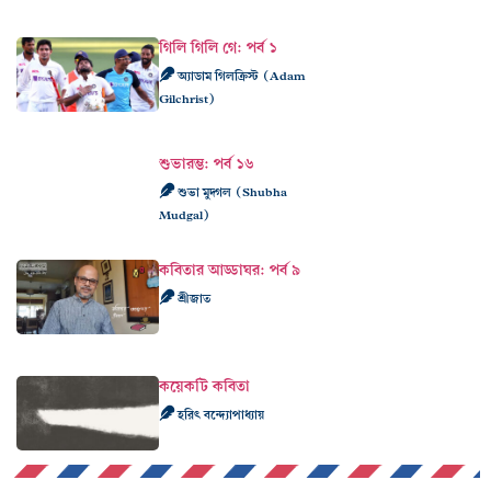
গিলি গিলি গে: পর্ব ১
অ্যাডাম গিলক্রিস্ট (Adam
Gilchrist)
শুভারম্ভ: পর্ব ১৬
শুভা মুদ্গল (Shubha
Mudgal)
কবিতার আড্ডাঘর: পর্ব ৯
শ্রীজাত
কয়েকটি কবিতা
হরিৎ বন্দ্যোপাধ্যায়