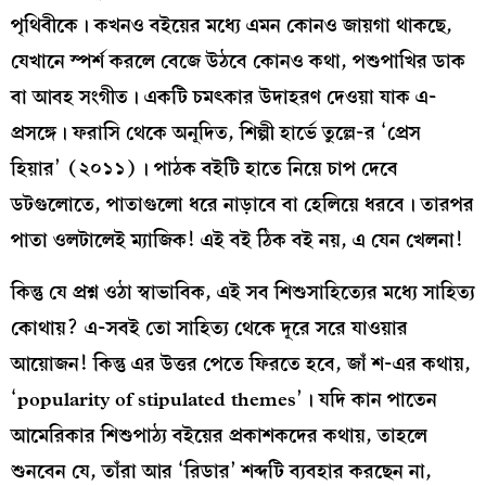
পৃথিবীকে। কখনও বইয়ের মধ্যে এমন কোনও জায়গা থাকছে,
যেখানে স্পর্শ করলে বেজে উঠবে কোনও কথা, পশুপাখির ডাক
বা আবহ সংগীত। একটি চমৎকার উদাহরণ দেওয়া যাক এ-
প্রসঙ্গে। ফরাসি থেকে অনূদিত, শিল্পী হার্ভে তুল্লে-র ‘প্রেস
হিয়ার’ (২০১১)। পাঠক বইটি হাতে নিয়ে চাপ দেবে
ডটগুলোতে, পাতাগুলো ধরে নাড়াবে বা হেলিয়ে ধরবে। তারপর
পাতা ওলটালেই ম্যাজিক! এই বই ঠিক বই নয়, এ যেন খেলনা!
কিন্তু যে প্রশ্ন ওঠা স্বাভাবিক, এই সব শিশুসাহিত্যের মধ্যে সাহিত্য
কোথায়? এ-সবই তো সাহিত্য থেকে দূরে সরে যাওয়ার
আয়োজন! কিন্তু এর উত্তর পেতে ফিরতে হবে, জাঁ শ-এর কথায়,
‘popularity of stipulated themes’। যদি কান পাতেন
আমেরিকার শিশুপাঠ্য বইয়ের প্রকাশকদের কথায়, তাহলে
শুনবেন যে, তাঁরা আর ‘রিডার’ শব্দটি ব্যবহার করছেন না,