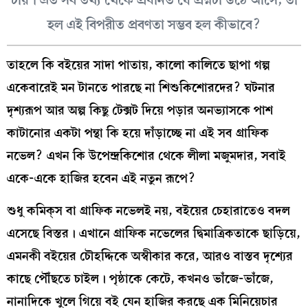
হল এই বিপরীত প্রবণতা সম্ভব হল কীভাবে?
তাহলে কি বইয়ের সাদা পাতায়, কালো কালিতে ছাপা গল্প
একেবারেই মন টানতে পারছে না শিশুকিশোরদের? ঘটনার
দৃশ্যরূপ আর অল্প কিছু টেক্সট দিয়ে পড়ার অনভ্যাসকে পাশ
কাটানোর একটা পন্থা কি হয়ে দাঁড়াচ্ছে না এই সব গ্রাফিক
নভেল? এখন কি উপেন্দ্রকিশোর থেকে লীলা মজুমদার, সবাই
একে-একে হাজির হবেন এই নতুন রূপে?
শুধু কমিক্‌স বা গ্রাফিক নভেলই নয়, বইয়ের চেহারাতেও বদল
এসেছে বিস্তর। এখানে গ্রাফিক নভেলের দ্বিমাত্রিকতাকে ছাড়িয়ে,
এমনকী বইয়ের চৌহদ্দিকে অস্বীকার করে, আরও বাস্তব দৃশ্যের
কাছে পৌঁছতে চাইল। পৃষ্ঠাকে কেটে, কখনও ভাঁজে-ভাঁজে,
নানাদিকে খুলে গিয়ে বই যেন হাজির করছে এক মিনিয়েচার