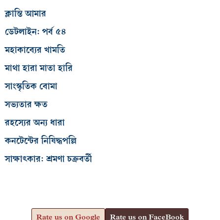
ক্লান্তি আমার
ডেটলাইন: পর্ব ৫৪
মহাকাব্যের খামতি
মাথা হারা মাতা হারি
সাংস্কৃতিক বোমা
সভ্যতার ক্ষত
রহস্যের অন্য ধারা
কনটেন্টের নিষিদ্ধপল্লি
সাক্ষাৎকার: শ্রমণা চক্রবর্তী
Rate us on Google
Rate us on FaceBook