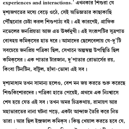
experiences and interactions.’ এখনকার শিশুরা যে
দৃশ্যজগতের মধ্যে বেড়ে ওঠে, সেই অভিজ্ঞতার কাছাকাছি
পৌঁছনোর চেষ্টা করল শিশুপাঠ্য বই। এই কারণেই, গ্রাফিক
নভেলের জনপ্রিয়তা আজ এত ঊর্ধ্বমুখী। এই সংরূপটির সূত্রপাত
বোধহয় কমিক্‌সের হাত ধরে। আমাদের ছেলেবেলায় যে-দু’টি
সবচেয়ে জনপ্রিয় পত্রিকা ছিল, সেখানে অল্পস্বল্প উপস্থিতি ছিল
কমিক্‌সের। এক পাতার টারজান, দু’পাতার রোভার্সের রয়,
কিংবা টিনটিন, বাঁটুল, হাঁদা-ভোদা এই সব।
দৃশ্যমাধ্যম তখন সামান্য হলেও, বেশ মন জয় করতে শুরু করেছে
শিশুকিশোরদের। পত্রিকা হাতে পেয়েই, প্রথমে এক নিঃশ্বাসে
শেষ হয়ে যেত এই সব। তখন অমর চিত্রকথায়, রামায়ণ আর
মহাভারতের নানা ঘটনা পড়ে, একটা আন্দাজ তৈরি করে নিত
তারা। আর ছিল ইন্দ্রজাল কমিক্‌স। কিন্তু খেয়াল করতে হবে যে,