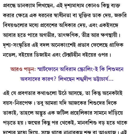
প্রবন্ধে ডানক্যাম লিখছেন, এই দৃশ্যমাধ্যম কোনও কিছু ব্যক্ত
করার ক্ষেত্রে এক ধরনের স্বাধীনতা বা মুক্তির ডাক দেয়, জরুরি
বিষয়গুলোর মধ্যে প্রবেশের অধিকার দেয়, এবং একইসঙ্গে
আবার হতে পারে অগভীর, তাৎক্ষণিক, তীব্র আর ক্ষণস্থায়ী।
দৃশ্য-সংস্কৃতির এই বদল অনেকাংশেই প্রভাব ফেলেছে গ্রাফিক
নভেল, বইয়ের ডিজাইন এবং টেক্সটহীন বইয়ের ওপর।
আরও পড়ুন:
স্মার্টফোনে অবিরাম স্ক্রোলিং-ই কি শিশুমনে
অবসাদের কারণ? লিখছেন শঙ্খদীপ ভট্টাচার্য…
এই যে প্রবণতার কথাগুলো উঠে আসছে, তা কিন্তু অনেকটাই
বয়স-নিরপেক্ষ। তবু আমরা যদি আজকের শিশুদের দিকে
তাকাই, তাহলে অদ্ভুত এক জটিল প্রহেলিকার সামনে দাঁড়িয়ে
পড়তে হয়। জন্মের কিছু পর থেকেই, মানবশিশু বড় হতে থাকে
দৃশ্যের মধ্যে দিয়ে, সঙ্গে থাকে নানারকম শব্দ বা আওয়াজ। এই