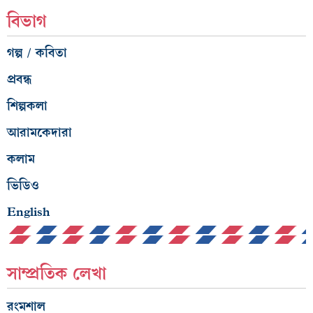
বিভাগ
গল্প / কবিতা
প্রবন্ধ
শিল্পকলা
আরামকেদারা
কলাম
ভিডিও
English
সাম্প্রতিক লেখা
রংমশাল