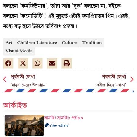
বলছেন ‘কনজিউমার’, তাঁরা আর ‘বুক’ বলছেন না, বইকে
বলছেন ‘কমোডিটি’! এই মুহূর্তে এটাই জনপ্রিয়তম থিম। এরই
মধ্যে বড় হয়ে উঠবে ভবিষ্যৎ প্রজন্ম।
Art
Children Literature
Culture
Tradition
Visual Media
পূর্ববর্তী লেখা
পরবর্তী লেখা
‘মানুষ’ মেয়ের উপাখ্যান
রবীন্দ্র-চিত্রে ‘নগ্নতা’
আর্কাইভ
সামথিং সামথিং: পর্ব ৮০
চন্দ্রিল ভট্টাচার্য