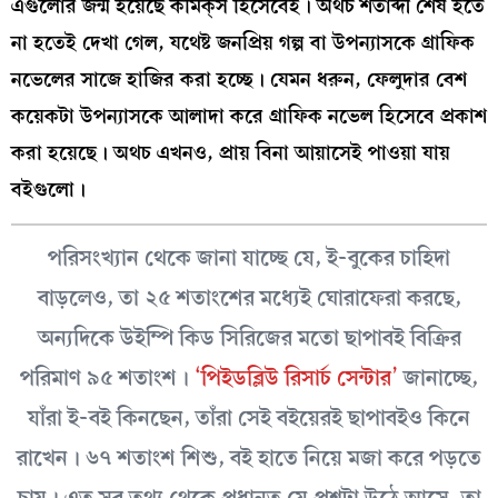
এগুলোর জন্ম হয়েছে কমিক্‌স হিসেবেই। অথচ শতাব্দী শেষ হতে
না হতেই দেখা গেল, যথেষ্ট জনপ্রিয় গল্প বা উপন্যাসকে গ্রাফিক
নভেলের সাজে হাজির করা হচ্ছে। যেমন ধরুন, ফেলুদার বেশ
কয়েকটা উপন্যাসকে আলাদা করে গ্রাফিক নভেল হিসেবে প্রকাশ
করা হয়েছে। অথচ এখনও, প্রায় বিনা আয়াসেই পাওয়া যায়
বইগুলো।
পরিসংখ্যান থেকে জানা যাচ্ছে যে, ই-বুকের চাহিদা
বাড়লেও, তা ২৫ শতাংশের মধ্যেই ঘোরাফেরা করছে,
অন্যদিকে উইম্পি কিড সিরিজের মতো ছাপাবই বিক্রির
পরিমাণ ৯৫ শতাংশ।
‘পিইডব্লিউ রিসার্চ সেন্টার’
জানাচ্ছে,
যাঁরা ই-বই কিনছেন, তাঁরা সেই বইয়েরই ছাপাবইও কিনে
রাখেন। ৬৭ শতাংশ শিশু, বই হাতে নিয়ে মজা করে পড়তে
চায়। এত সব তথ্য থেকে প্রধানত যে প্রশ্নটা উঠে আসে, তা