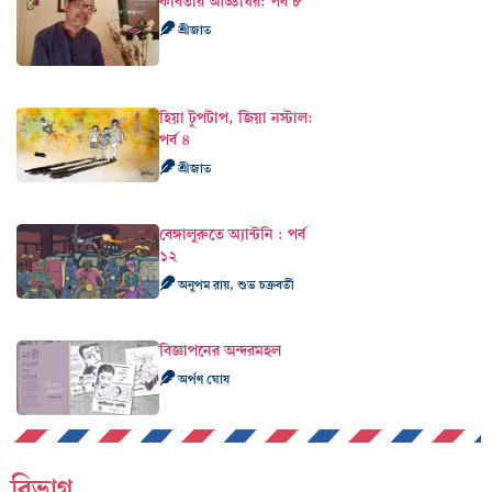
কবিতার আড্ডাঘর: পর্ব ৮
শ্রীজাত
হিয়া টুপটাপ, জিয়া নস্টাল:
পর্ব ৪
শ্রীজাত
বেঙ্গালুরুতে অ্যান্টনি : পর্ব
১২
অনুপম রায়, শুভ চক্রবর্তী
বিজ্ঞাপনের অন্দরমহল
অর্পণ ঘোষ
বিভাগ