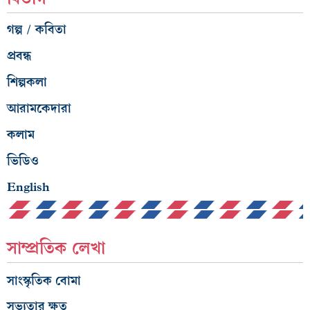
গল্প / কবিতা
প্রবন্ধ
শিল্পকলা
আরামকেদারা
কলাম
ভিডিও
English
সাম্প্রতিক লেখা
সাংস্কৃতিক বোমা
সভ্যতার ক্ষত