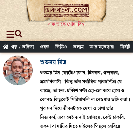
এক ডাকে গোটা বিশ্ব
গল্প / কবিতা
প্রবন্ধ
ভিডিও
কলাম
আরামকেদারা
নির্বাচ
শুভময় মিত্র
শুভময় মিত্র ফোটোগ্রাফার, চিত্রকর, গদ্যকার,
ভ্রমণবিলাসী। কিন্তু তাঁর সর্বাধিক পারদর্শিতা যে
কাজে, তা হল, চব্বিশ ঘণ্টা হো-হো করে হাসা ও
কোনও কিছুকেই সিরিয়াসলি না নেওয়ার ভঙ্গি করা।
খুব মন দিয়ে জীবনটাকে দেখা ও চাখা তাঁর
নিত্যকর্ম, এবং সেই জন্যই বোধহয়, কেউ চাকরি,
তকমা বা দায়িত্ব দিতে চাইলেই পিছলে বেরিয়ে