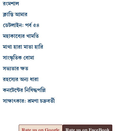
রংমশাল
ক্লান্তি আমার
ডেটলাইন: পর্ব ৫৪
মহাকাব্যের খামতি
মাথা হারা মাতা হারি
সাংস্কৃতিক বোমা
সভ্যতার ক্ষত
রহস্যের অন্য ধারা
কনটেন্টের নিষিদ্ধপল্লি
সাক্ষাৎকার: শ্রমণা চক্রবর্তী
Rate us on Google
Rate us on FaceBook