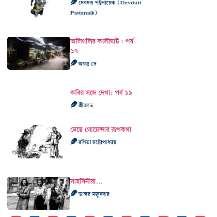
দেবদত্ত পট্টনায়েক (Devdutt
Pattanaik)
অলিগলির কালীঘাট : পর্ব
১৭
জয়ন্ত দে
কবির সঙ্গে দেখা: পর্ব ১৯
শ্রীজাত
মেয়ে গোয়েন্দার রূপকথা
রণিতা চট্টোপাধ্যায়
সাহসিনীরা…
ভাস্কর মজুমদার