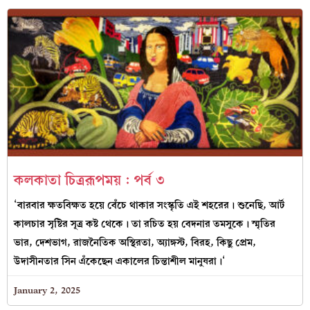
কলকাতা চিত্ররূপময় : পর্ব ৩
‘বারবার ক্ষতবিক্ষত হয়ে বেঁচে থাকার সংস্কৃতি এই শহরের। শুনেছি, আর্ট
কালচার সৃষ্টির সূত্র কষ্ট থেকে। তা রচিত হয় বেদনার তমসুকে। স্মৃতির
ভার, দেশভাগ, রাজনৈতিক অস্থিরতা, অ্যাঙ্গস্ট, বিরহ, কিছু প্রেম,
উদাসীনতার সিন এঁকেছেন একালের চিন্তাশীল মানুষরা।‘
January 2, 2025