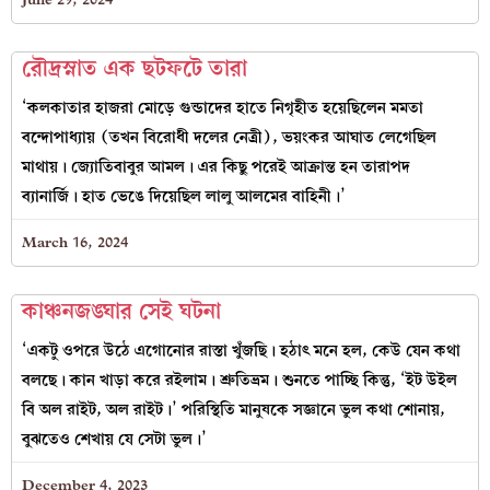
রৌদ্রস্নাত এক ছটফটে তারা
‘কলকাতার হাজরা মোড়ে গুন্ডাদের হাতে নিগৃহীত হয়েছিলেন মমতা
বন্দোপাধ্যায় (তখন বিরোধী দলের নেত্রী), ভয়ংকর আঘাত লেগেছিল
মাথায়। জ্যোতিবাবুর আমল। এর কিছু পরেই আক্রান্ত হন তারাপদ
ব্যানার্জি। হাত ভেঙে দিয়েছিল লালু আলমের বাহিনী।’
March 16, 2024
কাঞ্চনজঙ্ঘার সেই ঘটনা
‘একটু ওপরে উঠে এগোনোর রাস্তা খুঁজছি। হঠাৎ মনে হল, কেউ যেন কথা
বলছে। কান খাড়া করে রইলাম। শ্রুতিভ্রম। শুনতে পাচ্ছি কিন্তু, ‘ইট উইল
বি অল রাইট, অল রাইট।’ পরিস্থিতি মানুষকে সজ্ঞানে ভুল কথা শোনায়,
বুঝতেও শেখায় যে সেটা ভুল।’
December 4, 2023