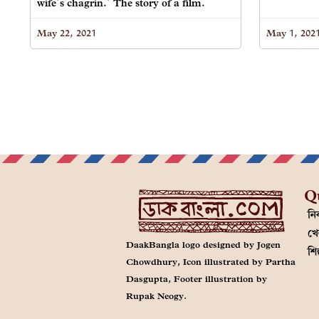
wife’s chagrin.’ The story of a film.
May 22, 2021
May 1, 202
Q
নির
খে
DaakBangla logo designed by Jogen
শি
Chowdhury, Icon illustrated by Partha
Dasgupta, Footer illustration by
Rupak Neogy.