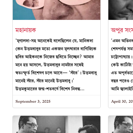
মহানায়ক
অপুর সং
‘মৃণালদা-সহ অনেকেই বলেছিলেন যে, মানিকদা
‘এমন অভিনব
কেন উত্তমবাবুর মতো একজন মূলধারার বাণিজ্যিক
শেষপর্যন্ত স
ছবির আইকনকে নিজের ছবিতে নিচ্ছেন? আমার
চট্টোপাধ্যায়
মনে হয় আসলে, উত্তমবাবুর নামটার সঙ্গেই
কেউ কাঠিটা 
স্বতঃস্ফূর্ত বিশেষণ চলে আসে— ‘স্টার’। উত্তমবাবু
এত অপূর্বভা
মানেই স্টার, স্টার মানেই উত্তমবাবু।’
বছর পরেও ক
উত্তমকুমারের জন্ম-শতবর্ষে বিশেষ নিবন্ধ…
আমি জ্বালাই
September 3, 2025
April 30, 2