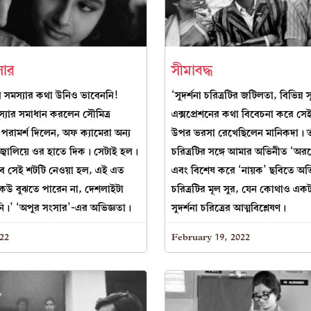
সার
সীমাবদ্ধ
 সমস্যার কথা উনিও ভাবেননি!
‘সুদর্শনা চরিত্রটির জটিলতা, বিভিন্ন সূক
মস্যার সমাধান করলেন সৌমিত্র
এক্সপ্রেশনের কথা বিবেচনা করে সে
। পরামর্শ দিলেন, অফ ক্যামেরা অন্য
উপর ভরসা রেখেছিলেন মানিকদা। ত
জ্বালিয়ে ওর হাতে দিক। সেটাই হল।
চরিত্রটির সঙ্গে আমার অভিনীত ‘অরণ্য
বে সেই শটটি নেওয়া হল, এই এত
এবং বিশেষ করে ‘নায়ক’ ছবিতে অ
েউ বুঝতে পারেন না, দেশলাইটা
চরিত্রটির মূল সুর, যেন কোথাও একট
নি।’ ‘অপুর সংসার’-এর অভিজ্ঞতা।
সুদর্শনা চরিত্রের আত্মবিশ্লেষণ।
022
February 19, 2022