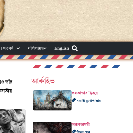
। শতবর্ষ
সলিলায়তন
English
আর্কাইভ
াও তাঁর
 জাতীয়
কলকাতার ছিবড়ে
সঞ্চারী মুখোপাধ্যায়
অন্ধকারময়ী
শিমূল সেন