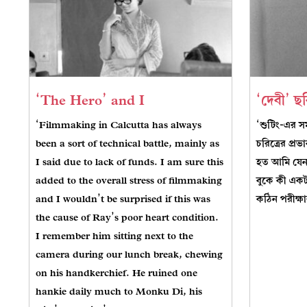
‘The Hero’ and I
‘দেবী’ ছ
‘Filmmaking in Calcutta has always
‘শুটিং-এর সম
been a sort of technical battle, mainly as
চরিত্রের প্
I said due to lack of funds. I am sure this
হত আমি যেন
added to the overall stress of filmmaking
বুকে কী এক
and I wouldn’t be surprised if this was
কঠিন পরীক্ষার
the cause of Ray’s poor heart condition.
I remember him sitting next to the
camera during our lunch break, chewing
on his handkerchief. He ruined one
hankie daily much to Monku Di, his