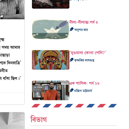
নীলা-নীলাব্জ:পর্ব ৫
অনুপম রায়
্ষ্ম
ই সময় আমার
‘মুণ্ডমালা কোথা পেলি?’
াছাড়া
কৃষ্ণপ্রিয় দাশগুপ্ত
ের দিনরাত্রি’
ভিনীত
া বাঁধা ছিল।’
এক শালিক: পর্ব ১৬
চন্দ্রিল ভট্টাচার্য
বিভাগ