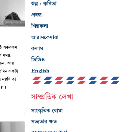
গল্প / কবিতা
প্রবন্ধ
শিল্পকলা
আরামকেদারা
য়ই একরকম
কলাম
র সময়,
ভিডিও
কতেন, আর
English
রতিদিন একটা
 মঙ্কুদি তা
ল্প।
সাম্প্রতিক লেখা
সাংস্কৃতিক বোমা
সভ্যতার ক্ষত