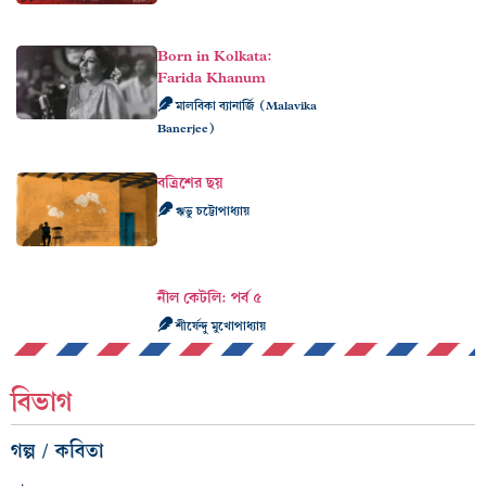
Born in Kolkata:
Farida Khanum
মালবিকা ব্যানার্জি (Malavika
Banerjee)
বত্রিশের ছয়
ঋভু চট্টোপাধ্যায়
নীল কেটলি: পর্ব ৫
শীর্ষেন্দু মুখোপাধ্যায়
বিভাগ
গল্প / কবিতা