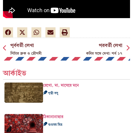
পূর্ববর্তী লেখা
পরবর্তী লেখা
পিটার ব্রুক ও দ্রৌপদী
কবির সঙ্গে দেখা: পর্ব ১৭
আর্কাইভ
রেখো, মা, দাসেরে মনে
পৃথ্বী বসু
ঠিকানানাম্বার
শুভময় মিত্র