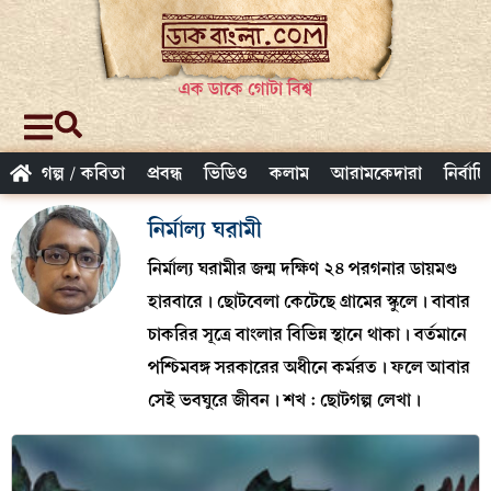
এক ডাকে গোটা বিশ্ব
গল্প / কবিতা
প্রবন্ধ
ভিডিও
কলাম
আরামকেদারা
নির্বাচ
নির্মাল্য ঘরামী
নির্মাল্য ঘরামীর জন্ম দক্ষিণ ২৪ পরগনার ডায়মণ্ড
হারবারে। ছোটবেলা কেটেছে গ্রামের স্কুলে। বাবার
চাকরির সূত্রে বাংলার বিভিন্ন স্থানে থাকা। বর্তমানে
পশ্চিমবঙ্গ সরকারের অধীনে কর্মরত। ফলে আবার
সেই ভবঘুরে জীবন। শখ : ছোটগল্প লেখা।