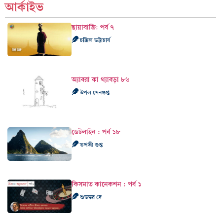
আর্কাইভ
ছায়াবাজি: পর্ব ৭
চন্দ্রিল ভট্টাচার্য
অ্যাবরা কা থ্যাবড়া ৮৬
উপল সেনগুপ্ত
ডেটলাইন : পর্ব ১৮
তপশ্রী গুপ্ত
কিসমাত কানেকশন : পর্ব ১
শুভঙ্কর দে