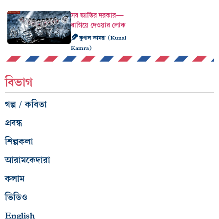
সব জাতির দরকার—
রাগিয়ে দেওয়ার লোক
কুণাল কামরা (Kunal
Kamra)
বিভাগ
গল্প / কবিতা
প্রবন্ধ
শিল্পকলা
আরামকেদারা
কলাম
ভিডিও
English