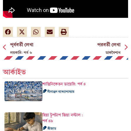
পূর্ববর্তী লেখা
পরবর্তী লেখা
লয়কারি: পর্ব ৬
ডাকবৈশাখ
আর্কাইভ
শান্তিনিকেতন ডায়েরি: পর্ব ৪
নীলাঞ্জন বন্দ্যোপাধ্যায়
হিয়া টুপটাপ জিয়া নস্টাল :
পর্ব ৪৯
শ্রীজাত