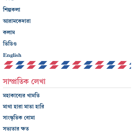
শিল্পকলা
আরামকেদারা
কলাম
ভিডিও
English
সাম্প্রতিক লেখা
মহাকাব্যের খামতি
মাথা হারা মাতা হারি
সাংস্কৃতিক বোমা
সভ্যতার ক্ষত