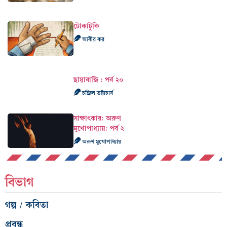
টোকাটুকি
আবীর কর
ছায়াবাজি : পর্ব ২০
চন্দ্রিল ভট্টাচার্য
সাক্ষাৎকার: অরুণ
মুখোপাধ্যায়: পর্ব ২
অরুণ মুখোপাধ্যায়
বিভাগ
গল্প / কবিতা
প্রবন্ধ