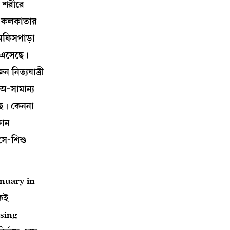
ত শরীরে
ছে কলকাতার
অফিসপাড়া
ে এসেছে।
 নিত্যযাত্রী
 অ-সামান্য
ছে। কেননা
কোন
 সে-শিশু
nuary in
েই
ising