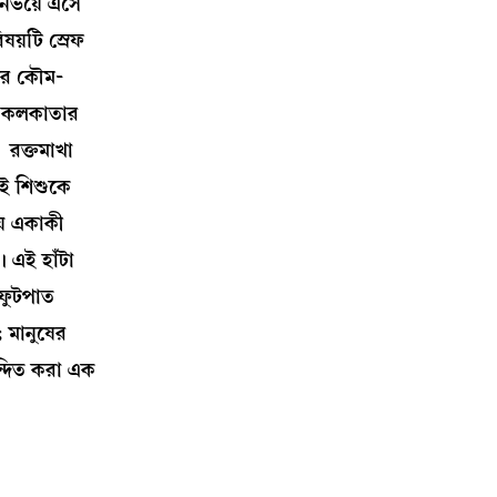
র্ভয়ে এসে
ষয়টি স্রেফ
বীর কৌম-
এই কলকাতার
 রক্তমাখা
এই শিশুকে
য় একাকী
 এই হাঁটা
 ফুটপাত
 মানুষের
ন্দিত করা এক