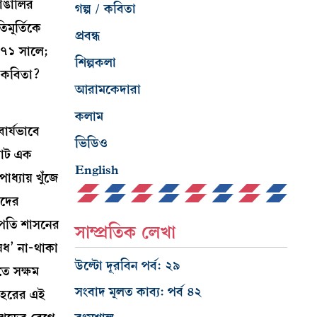
বাঙালির
গল্প / কবিতা
মূর্তিকে
প্রবন্ধ
১৯৭১ সালে;
শিল্পকলা
র কবিতা?
আরামকেদারা
কলাম
ার্যভাবে
ভিডিও
পাট এক
English
ধ্যায় খুঁজে
ঁদের
্রপতি শাসনের
সাম্প্রতিক লেখা
ষেধ’ না-থাকা
উল্টো দূরবিন পর্ব: ২৯
তে সক্ষম
সংবাদ মূলত কাব্য: পর্ব ৪২
 শহরের এই