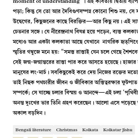
moment of understanding”। এই কবিতায় দ্বিতীয় ব্যাপারটা
পড়া; কিন্তু সে তো আর দৈবিগুণসম্পন্ন কোনো শিশু নয়, সে 
উদ্বেগের, কিছুজনের কাছে বিরক্তির—আর কিছু নয়। এই সামান্
চেতনার সঙ্গে। যে নীরেন্দ্রনাথ বিষণ্ণ হয়ে পড়েন, ব্যস্ত 
মধ্যেও আর একটা কলকাতা আছে যেখানে নাগরিক হৃত্পিণ্ডের 
স্মৃতির গম্বুজে মনে হয়: “সমস্ত রাস্তাই যেন চলে গেছে 
সেই জন্ম-জন্মান্তরের রাস্তা পার করে আসতে হয়েছে। হাজা
মানুষের লং-মার্চ। সবকিছুকেই করে দেয় নিজের রক্তের মতো
তাই নিছক পথচারীর জীবন ও জীবিকার অস্তিত্বরক্ষার ফুটপা
সম্পর্কে; সে যাচ্ছে চলার বিস্ময় ও আনন্দে—এই চলা ‘পৃথ
অনন্ত দুঃখের ভার তিনি গ্রহণ করেছেন। আলো এসে পড়েছে ত
অকাল বড়দিন।
Bengali literature
Christmas
Kolkata
Kolkatar Jishu