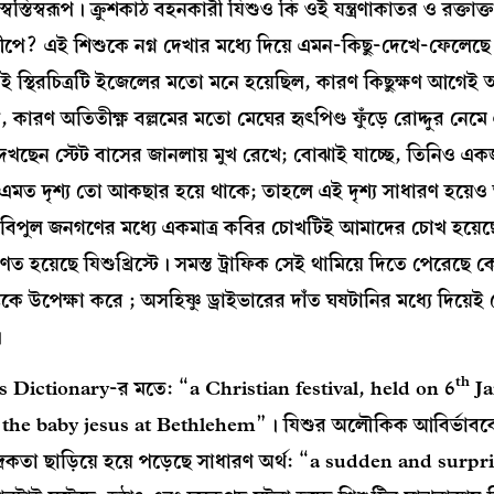
তিস্বরূপ। ক্রুশকাঠ বহনকারী যিশুও কি ওই যন্ত্রণাকাতর ও রক্তাক্
মীপে? এই শিশুকে নগ্ন দেখার মধ্যে দিয়ে এমন-কিছু-দেখে-ফেলে
ই স্থিরচিত্রটি ইজেলের মতো মনে হয়েছিল, কারণ কিছুক্ষণ আগেই 
 কারণ অতিতীক্ষ্ণ বল্লমের মতো মেঘের হৃৎপিণ্ড ফুঁড়ে রোদ্দুর নেম
ি দেখছেন স্টেট বাসের জানলায় মুখ রেখে; বোঝাই যাচ্ছে, তিনিও একজন
ম। এমত দৃশ্য তো আকছার হয়ে থাকে; তাহলে এই দৃশ্য সাধারণ হয়েও
-র বিপুল জনগণের মধ্যে একমাত্র কবির চোখটিই আমাদের চোখ হয়ে
 হয়েছে যিশুখ্রিস্টে। সমস্ত ট্রাফিক সেই থামিয়ে দিতে পেরেছে 
কে উপেক্ষা করে ; অসহিষ্ণু ড্রাইভারের দাঁত ঘষটানির মধ্যে দিয়েই
।
th
 Dictionary-র মতে: “a Christian festival, held on 6
Ja
he baby jesus at Bethlehem”। যিশুর অলৌকিক আবির্ভাবক
্রিকতা ছাড়িয়ে হয়ে পড়েছে সাধারণ অর্থ: “a sudden and surpr