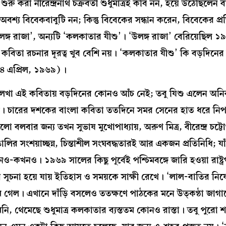
 করা নীরেন্দ্রনাথ চক্রবর্তী শুধুমাত্রই কবি নন, হয়ে উঠেছিলেন 
শ্য বিবেকবাবুটি নন; কিন্তু বিবেকের সন্ধান করেন, বিবেকের প্রতি
উলঙ্গ রাজা’, অন্যটি ‘কলকাতার যীশু’। ‘উলঙ্গ রাজা’ বেরিয়েছিল 
ি কবিতা রচনার দূরত্ব খুব বেশি নয়। ‘কলকাতার যীশু’ কি বড়দিনে
১৪ এপ্রিল, ১৯৬৯)।
তে লেখা এই কবিতায় বড়দিনের কোনও আঁচ নেই; তবু যিশু এলেন অনিব
ণ করল। চারের দশকের বাংলা কবিতা ততদিনে সমর সেনের হাত ধরে নি
বার জন্য তখন সুভাষ মুখোপাধ্যায়, অরুণ মিত্র, বীরেন্দ্র চট্টোপা
াঙালির সংশয়াচ্ছন্ন, চিন্তাশীল সংঘবদ্ধতারই আর একজন প্রতিনিধি; যা
কখনও। ১৯৬৯ সালের কিছু পূর্বেই পশ্চিমবঙ্গে জারি হওয়া রাষ্ট
ার সূচনা হয়ে যায় ইতিহাস ও সময়কে সাক্ষী রেখে। ‘লাল-বাতির নি
ে গেল। এখানে দাঁড়ি বসলেও ততক্ষণে পাঠকের মনে উত্কণ্ঠা জাগা
ি, থেমেছে শুধুমাত্র কলকাতার ব্যস্ততম কোনও রাস্তা। তবু পুরো