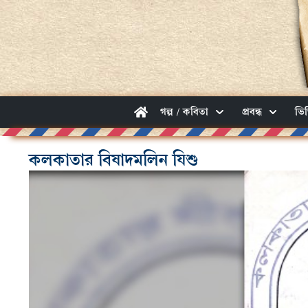
গল্প / কবিতা
প্রবন্ধ
ভি
কলকাতার বিষাদমলিন যিশু