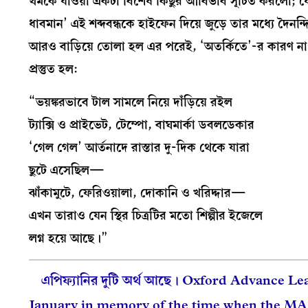
থমকে যাওয়া একটা বিশেষ কিছুর আবির্ভাব সূচিত করলো; যে
ধাবমান’ এই শব্দবন্ধকে হাইফেন দিয়ে জুড়ে তার মধ্যে দৈ
আরও বাড়িয়ে তোলা হল এর পরেই, ‘অতর্কিতে’-র কারণ না-
প্রস্তুত হল:
“ভয়ঙ্করভাবে টাল সামলে নিয়ে দাঁড়িয়ে রইল
ট্যাক্সি ও প্রাইভেট, টেম্পো, বাঘমার্কা ডবলডেকার
‘গেল গেল’ আর্তনাদে রাস্তার দু-দিক থেকে যারা
ছুটে এসেছিল—
ঝাঁকামুটে, ফেরিওয়ালা, দোকানি ও খরিদ্দার—
এখন তারাও যেন স্থির চিত্রটির মতো শিল্পীর ইজেলে
লগ্ন হয়ে আছে।”
এপিফ্যানির দুটি অর্থ আছে। Oxford Advance Lea
January in memory of the time when the MAG