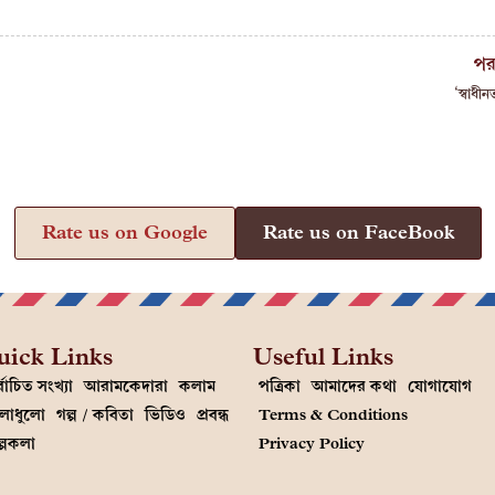
পর
‘স্বাধী
Rate us on Google
Rate us on FaceBook
uick Links
Useful Links
্বাচিত সংখ্যা
আরামকেদারা
কলাম
পত্রিকা
আমাদের কথা
যোগাযোগ
লাধুলো
গল্প / কবিতা
ভিডিও
প্রবন্ধ
Terms & Conditions
ল্পকলা
Privacy Policy