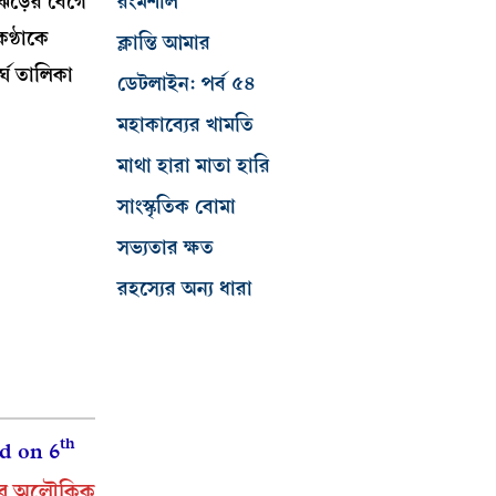
রংমশাল
‘ঝড়ের বেগে
ণ্ঠাকে
ক্লান্তি আমার
্ঘ তালিকা
ডেটলাইন: পর্ব ৫৪
মহাকাব্যের খামতি
মাথা হারা মাতা হারি
সাংস্কৃতিক বোমা
সভ্যতার ক্ষত
রহস্যের অন্য ধারা
th
ld on 6
ুর অলৌকিক