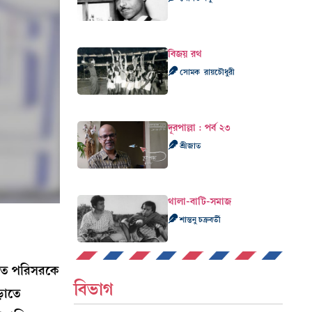
বিজয় রথ
সোমক রায়চৌধুরী
দূরপাল্লা : পর্ব ২৩
শ্রীজাত
থালা-বাটি-সমাজ
শান্তনু চক্রবর্তী
তিগত পরিসরকে
বিভাগ
়াতে