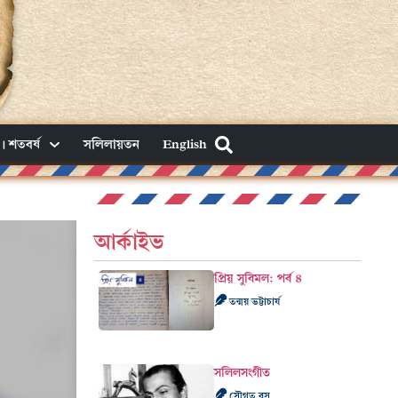
। শতবর্ষ
সলিলায়তন
English
আর্কাইভ
প্রিয় সুবিমল: পর্ব ৪
তন্ময় ভট্টাচার্য
সলিলসংগীত
সৌগত বসু