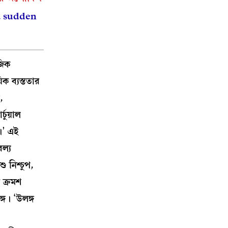
 “a sudden
জিক
ক ব্যস্ততার
,
চুয়াল
ু।’ এই
ল্য
 নিশ্চুপ,
 ক্রমশ
্গ। ‘উলঙ্গ