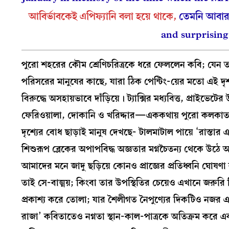
আবির্ভাবকেই এপিফ্যানি বলা হয়ে থাকে,
তেমনি আবার এ
and surprisin
পুরো শহরের কৌম শ্রেণিচরিত্রকে ধরে ফেললেন কবি; যেন তাঁ
পরিসরের মানুষের কাছে, যারা ঠিক পেন্টিং-য়ের মতো এই দৃশ
বিরুদ্ধে অসহায়ভাবে দাঁড়িয়ে। ট্যাক্সির মধ্যবিত্ত, প্রাইভ
ফেরিওয়ালা, দোকানি ও খরিদ্দার—এককথায় পুরো কলকাতাটাই 
দৃশ্যের বোধ ছাড়াই মানুষ দেখছে- টালমাটাল পায়ে ‘রাস্তার 
শিশুরূপ ব্লেকের অপাপবিদ্ধ অজ্ঞতার মগ্নচৈতন্য থেকে উঠ
আমাদের মনে জাদু ছড়িয়ে কোনও প্রাজ্ঞের প্রতিধ্বনি ঘোষ
তাই সে-বাঙ্ময়; কিংবা তার উপস্থিতির চেয়েও এখানে জরুরি
প্রকাশ্য করে তোলা; যার শৈলীগত নৈপুণ্যের দিকটিও নজর এড়
রাজা’ কবিতাতেও নগ্নতা স্থান-কাল-পাত্রকে অতিক্রম করে এ