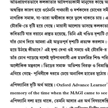
অভিপ্রায়গতভাবে কলকাতার আধিপত্যকামী মানুষের কাছে অস্বস্
অস্বস্তির কারণ হয়ে ওঠেননি পথচারী ও দর্শকদের চোখের স
নাগরিক সমাজ, যা-তারা অস্বীকার করে ভুলে থাকতে চায়। এ
চৌরঙ্গি-তে বৃষ্টি হয়ে গেছে। মায়াবী আলোয় ভাসছে কলকাতা,
কবিতাটি যার বয়ানে প্রস্তুত হয়েছে, তিনি এই খণ্ডিত দৃশ্যট
যাঁর চোখ দিয়ে আমরা এই অভূতপূর্ব দৃশ্যটি প্রত্যক্ষ করলা
হয়ে উঠছে কীভাবে? এই দৃশ্য দেখা ওই সময়ে ওই চৌরঙ্গি
তাঁর চোখ পড়েছে বলেই ফুটপাথবাসী এক হতদরিদ্র শিশু পরিণত
অলৌকিক মন্ত্রবলে। ভিড়ের সমাজ অতিশয় বিরক্ত ও বিভ্রান্তি
এগিয়ে গেছে- পৃথিবীকে ধরতে চেয়ে অনাবিল হাতের মুঠোয়
এপিফ্যানির দুটি অর্থ আছে। Oxford Advance Learner’s
memory of the time when the MAGI came to see t
এপিফ্যানি বলা হয়ে থাকে, তেমনি আবার এর অর্থ বিষয়কেন্দ