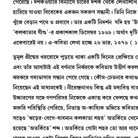
পেরেছে। দশকওয়ারি বিন্যাসে চারের দশক থেকে লেখালিখি শুরু
হারিয়ে যাওয়া বিবেকের একজন সকরুণ সন্ধানী। তিনি নিজে অব
খুঁজে বেড়ান পথে ও প্রবাসে। তার একটি নিদর্শন যদি হয় ‘
‘কলকাতার যীশু’-র প্রকাশকাল ডিসেম্বর ১৯৬৯। অর্থাত্‍ দুট
একেবারেই নয়। এ-কবিতা লেখা হচ্ছে ২৬ ভাদ্র, ১৩৭৬ ( 
তুমুল গ্রীষ্মের খররোদে পুড়তে থাকা একটি দিনের প্রেক্ষি
এবং তাঁর আসাটাই এই বর্ণনার নির্ঝরকে কবিতায় উত্তীর্
ঝরঝরে গদ্যভাষার সন্ধান পেয়ে গেছে। কৌম-চেতনার কথাগুলো বল
নিয়েছেন এই মাধ্যমকেই। নীরেন্দ্রনাথও কিন্তু এই মধ্যবিত্ত ব
উচ্চারণের সঙ্গে গণপরিসর নিজেকে একাত্ম করে ফেলছে কখনও-
জরুরি পরিস্থিতি পেরিয়ে, নিতান্ত অ-কাব্যিক ভঙ্গিতে কবিত
সত্ত্বেও ‘ঝড়ের-বেগে-ধাবমান কলকাতা শহর’ অতর্কিতে থেম
হয়েছে ‘অতর্কিতে’ শব্দ। অতর্কিতে গোটা শহর তো আর থামেন