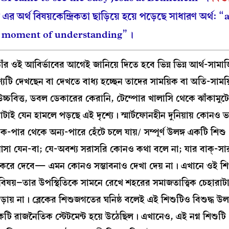
র অর্থ বিষয়কেন্দ্রিকতা ছাড়িয়ে হয়ে পড়েছে সাধারণ অর্থ:
g moment of understanding”।
র ওই আবির্ভাবের আগেই জানিয়ে দিতে হবে ভিন্ন ভিন্ন আর্থ-সামা
্যটি দেখছেন বা দেখতে বাধ্য হচ্ছেন তাদের সাময়িক বা অতি-সাময়ি
েটের উচ্চবিত্ত, ডবল ডেকারের কেরানি, টেম্পোর খালাসি থেকে ঝাঁকামুটে
যেন হামলে পড়ছে এই দৃশ্যে। স্মার্টফোনহীন দুনিয়ায় কোনও ভার্
এক-পার থেকে অন্য-পারে হেঁটে চলে যায়/ সম্পূর্ণ উলঙ্গ একটি শিশ
ে আসা যেন-বা; যে-অবশ্য সরাসরি কোনও কথা বলে না; যার বাক্-সার
ণা করে দেবে— এমন কোনও সম্ভাবনাও দেখা দেয় না। এখানে ওই শিশু
 বিষয়–তার উপস্থিতিকে সামনে রেখে শহরের সমাজতাত্ত্বিক চেহারাটা
ায় না। ব্লেকের শিশুজগতের ঘনিষ্ঠ বলেই এই শিশুটিও বিশুদ্ধ উলঙ
কটি রাজনৈতিক স্টেটমেন্ট হয়ে উঠেছিল। এখানেও, এই নগ্ন শিশুটি