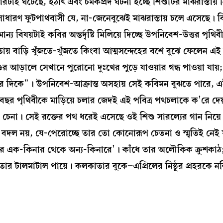
ই ঘটেছে, হঠাত্‍ এবং চমকপ্রদ ঘটনা হচ্ছে শিশুটির মাঝরাস্তায় নি
সাধারণ ফুটপাথবাসী যে, না-জেনেবুঝেই মাঝরাস্তায় চলে এসেছে। বি
য বিষয়টাই কবির অন্তর্দৃষ্টি মিলিয়ে দিচ্ছে উপনিবেশ-উত্তর পৃথি
কলকাতায় বাড়ি খুঁজতে-খুঁজতে কিংবা আত্মসন্দেহের বশে বুঝে ফেলেন 
আড়ালে সেখানে পুরোনো দুঃখের পুড়ে যাওয়ার গন্ধ পাওয়া যায়;
শৈশবের দিকে”। উপনিবেশ-আক্রান্ত অসহায় সেই কবিমন বুঝতে পারে, 
র বছর পৃথিবীকে মাড়িয়ে চলার জেদই এই পবিত্র পথচলাকে ক’রে দে
 চেনা। সেই রক্তের পথ ধরেই এসেছে ওই শিশু সারল্যের গান নিয়ে।
ত বদল নয়, যে-পেরোচ্ছে তার তো কোনোরূপ চেতনা ও স্মৃতিই নেই
িবীর এক-কিনার থেকে অন্য-কিনারে’। কাঁধে তার অলৌকিক ক্রুশকাঠ;
ার টালমাটাল পায়ে। কলকাতার বুকে–এপ্রিলের নিষ্ঠুর প্রহরকে ন