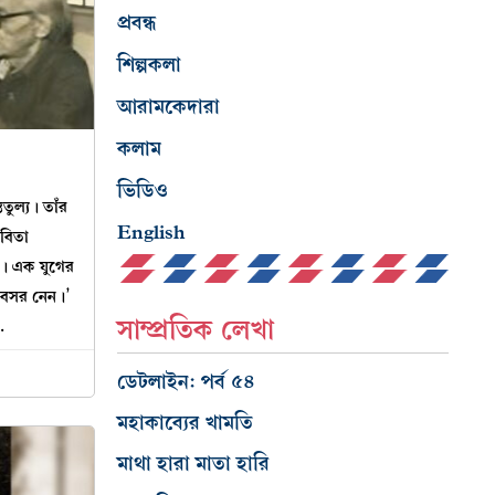
প্রবন্ধ
শিল্পকলা
আরামকেদারা
কলাম
ভিডিও
ুল্য। তাঁর
English
কবিতা
ত। এক যুগের
ছাবসর নেন।’
সাম্প্রতিক লেখা
…
ডেটলাইন: পর্ব ৫৪
মহাকাব্যের খামতি
মাথা হারা মাতা হারি