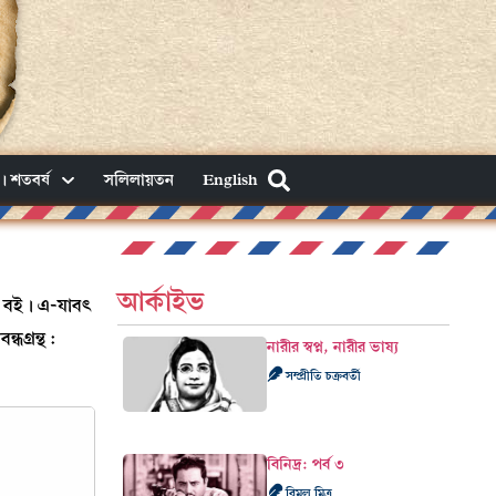
। শতবর্ষ
সলিলায়তন
English
আর্কাইভ
িক বই। এ-যাবৎ
ধগ্রন্থ :
নারীর স্বপ্ন, নারীর ভাষ্য
সম্প্রীতি চক্রবর্তী
বিনিদ্র: পর্ব ৩
বিমল মিত্র