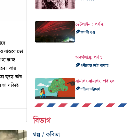
ডেটলাইন : পর্ব ৫
তপশ্রী গুপ্ত
াছে
ও বাস্তবে তো
অনর্থশাস্ত্র: পর্ব ১
গ্য কাজ
প্রবীরেন্দ্র চট্টোপাধ্যায়
িশনে। আর
াতা জুড়ে তাঁর
সামথিং সামথিং: পর্ব ২০
 তা সত্যিই
চন্দ্রিল ভট্টাচার্য
বিভাগ
গল্প / কবিতা