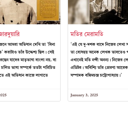
জারদুয়ারি
মতির মেরামতি
়োজনে আমরা অভিধান দেখি তা ‘বিনা
‘এই যে দু-দশক বাদে নিজের লেখা
িত’ করাটাও তাঁর উদ্দেশ্য ছিল। সেই
তা বোধহয় অনেক লেখক ভাবতেও প
করেছেন যাদের মাতৃভাষা বাংলা নয়, বা
এখানেই মতি নন্দী অনন্য। নিজের ল
 চলিত ভাষা সম্পর্কে ততটা পরিচিত
এডিটর। অবিশ্যি তাঁর প্রেরণা আর
াতে এই অভিধান কাজে লাগাতে
সম্পাদক বঙ্কিমচন্দ্র চট্টোপাধ্যায়।’
2025
January 3, 2025