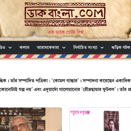
এক ডাকে গোটা বিশ্ব
ডিও
কলাম
আরামকেদারা
নির্বাচিত সংখ্যা
ঋত্বিক ঘটক
রাবন্ধিক। তাঁর সম্পাদিত পত্রিকা : ‘কোমল গান্ধার’। সম্পাদনা করেছেন একাধ
কোনোটাই গল্প নয়’ এবং এদুয়ার্দো গালেয়ানোর ‘রৌদ্রছায়ার ফুটবল’। তাঁর প্রবন্