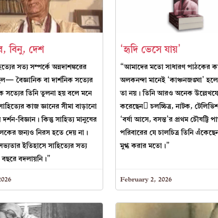
কর, বিনু, দেশ
‘হৃদি ভেসে যায়’
যের সত্য সম্পর্কে অন্নদাশঙ্করের
“আমাদের মতো সাধারণ পাঠকের ক
 ছিল— বৈজ্ঞানিক বা দার্শনিক সত্যের
অলকনন্দা মানেই ‘কাঞ্চনজঙ্ঘা’ হলে
যিক সত্যের তিনি তুলনা হয় বলে মনে
তা নয়। তিনি আরও অনেক উল্লেখযো
াহিত্যের কাজ জ্ঞানের সীমা বাড়ানো
করেছেন চলচ্চিত্র, নাটক, টেলিভ
দর্শন-বিজ্ঞান। কিন্তু সাহিত্য মানুষের
‘বর্ষা আসে, বসন্ত’র প্রথম চৌষট্টি প
কের জন্যও নিরস হতে দেয় না।
পরিবারের যে চালচিত্র তিনি এঁকেছেন
ভ্যতার ইতিহাসে সাহিত্যের সত্য
মুগ্ধ করার মতো।”
 বছরে বদলায়নি।”
2026
February 2, 2026