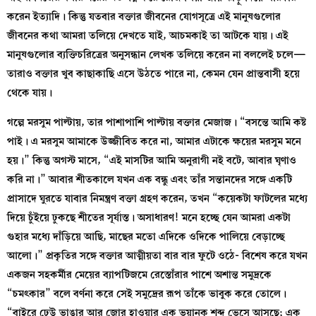
করেন ইত্যাদি। কিন্তু যতবার বক্তার জীবনের যোগসূত্রে এই মানুষগুলোর
জীবনের কথা আমরা তলিয়ে দেখতে যাই, আচমকাই তা আটকে যায়। এই
মানুষগুলোর ব্যক্তিচরিত্রের অনুসন্ধান লেখক তলিয়ে করেন না বললেই চলে—
তারাও বক্তার খুব কাছাকাছি এসে উঠতে পারে না, কেমন যেন প্রান্তবাসী হয়ে
থেকে যায়।
গল্পে মরসুম পাল্টায়, তার পাশাপাশি পাল্টায় বক্তার মেজাজ। “বসন্তে আমি কষ্ট
পাই। এ মরসুম আমাকে উজ্জীবিত করে না, আমার এটাকে ক্ষয়ের মরসুম মনে
হয়।” কিন্তু অগস্ট মাসে, “এই মাসটির আমি অনুরাগী নই বটে, আবার ঘৃণাও
করি না।” আবার শীতকালে যখন এক বন্ধু এবং তাঁর সন্তানদের সঙ্গে একটি
প্রাসাদে ঘুরতে যাবার নিমন্ত্রণ বক্তা গ্রহণ করেন, তখন “কয়েকটা ফাটলের মধ্যে
দিয়ে চুঁইয়ে ঢুকছে শীতের সূর্যাস্ত। অসাধারণ! মনে হচ্ছে যেন আমরা একটা
গুহার মধ্যে দাঁড়িয়ে আছি, মাছের মতো এদিকে ওদিকে পালিয়ে বেড়াচ্ছে
আলো।” প্রকৃতির সঙ্গে বক্তার আত্মীয়তা বার বার ফুটে ওঠে- বিশেষ করে যখন
একজন সহকর্মীর মেয়ের ব্যাপটিজমে রেস্তোঁরার পাশে অশান্ত সমুদ্রকে
“চমৎকার” বলে বর্ণনা করে সেই সমুদ্রের রূপ তাঁকে ভাবুক করে তোলে।
“বাইরে ঢেউ ভাঙার আর জোর হাওয়ার এক ভয়ানক শব্দ ভেসে আসছে; এক