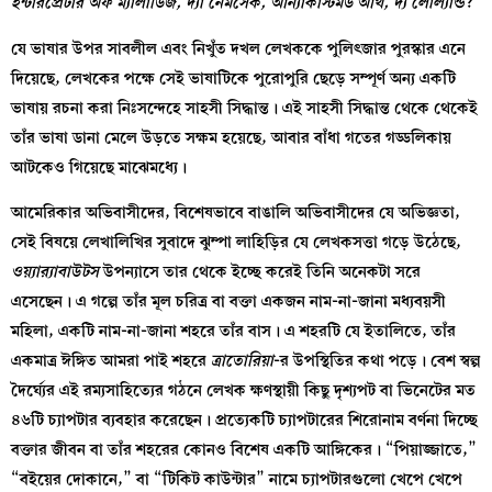
ইন্টারপ্রেটার অফ ম্যালাডিজ, দ্যা নেমসেক, আন্যাকাস্টমড আর্থ, দ্য লোল্যান্ড
?
যে ভাষার উপর সাবলীল এবং নিখুঁত দখল লেখককে পুলিৎজার পুরস্কার এনে
দিয়েছে, লেখকের পক্ষে সেই ভাষাটিকে পুরোপুরি ছেড়ে সম্পূর্ণ অন্য একটি
ভাষায় রচনা করা নিঃসন্দেহে সাহসী সিদ্ধান্ত। এই সাহসী সিদ্ধান্ত থেকে থেকেই
তাঁর ভাষা ডানা মেলে উড়তে সক্ষম হয়েছে, আবার বাঁধা গতের গড্ডলিকায়
আটকেও গিয়েছে মাঝেমধ্যে।
আমেরিকার অভিবাসীদের, বিশেষভাবে বাঙালি অভিবাসীদের যে অভিজ্ঞতা,
সেই বিষয়ে লেখালিখির সুবাদে ঝুম্পা লাহিড়ির যে লেখকসত্তা গড়ে উঠেছে,
ওয়্যার‍্যাবাউটস
উপন্যাসে তার থেকে ইচ্ছে করেই তিনি অনেকটা সরে
এসেছেন। এ গল্পে তাঁর মূল চরিত্র বা বক্তা একজন নাম-না-জানা মধ্যবয়সী
মহিলা, একটি নাম-না-জানা শহরে তাঁর বাস। এ শহরটি যে ইতালিতে, তাঁর
একমাত্র ঈঙ্গিত আমরা পাই শহরে
ত্রাতোরিয়া
-র উপস্থিতির কথা পড়ে। বেশ স্বল্প
দৈর্ঘ্যের এই রম্যসাহিত্যের গঠনে লেখক ক্ষণস্থায়ী কিছু দৃশ্যপট বা ভিনেটের মত
৪৬টি চ্যাপটার ব্যবহার করেছেন। প্রত্যেকটি চ্যাপটারের শিরোনাম বর্ণনা দিচ্ছে
বক্তার জীবন বা তাঁর শহরের কোনও বিশেষ একটি আঙ্গিকের। “পিয়াজ্জাতে,”
“বইয়ের দোকানে,” বা “টিকিট কাউন্টার” নামে চ্যাপটারগুলো খেপে খেপে