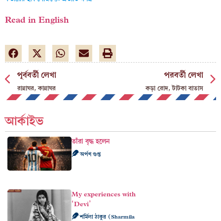
Read in English
পূর্ববর্তী লেখা
পরবর্তী লেখা
রান্নাঘর, কান্নাঘর
কড়া রোদ, টাটকা বাতাস
আর্কাইভ
তাঁরা বৃদ্ধ হলেন
অর্পণ গুপ্ত
My experiences with
‘Devi’
শর্মিলা ঠাকুর (Sharmila