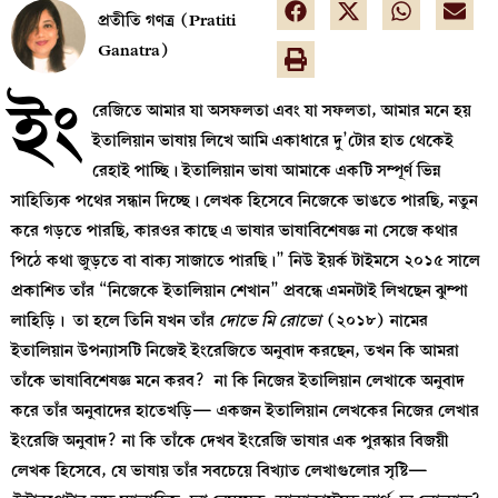
প্রতীতি গণত্র (Pratiti
Ganatra)
ইং
রেজিতে আমার যা অসফলতা এবং যা সফলতা, আমার মনে হয়
ইতালিয়ান ভাষায় লিখে আমি একাধারে দু’টোর হাত থেকেই
রেহাই পাচ্ছি। ইতালিয়ান ভাষা আমাকে একটি সম্পূর্ণ ভিন্ন
সাহিত্যিক পথের সন্ধান দিচ্ছে। লেখক হিসেবে নিজেকে ভাঙতে পারছি, নতুন
করে গড়তে পারছি, কারওর কাছে এ ভাষার ভাষাবিশেষজ্ঞ না সেজে কথার
পিঠে কথা জুড়তে বা বাক্য সাজাতে পারছি।” নিউ ইয়র্ক টাইমসে ২০১৫ সালে
প্রকাশিত তাঁর “নিজেকে ইতালিয়ান শেখান” প্রবন্ধে এমনটাই লিখছেন ঝুম্পা
লাহিড়ি। তা হলে তিনি যখন তাঁর
দোভে মি রোভো
(২০১৮) নামের
ইতালিয়ান উপন্যাসটি নিজেই ইংরেজিতে অনুবাদ করছেন, তখন কি আমরা
তাঁকে ভাষাবিশেষজ্ঞ মনে করব? না কি নিজের ইতালিয়ান লেখাকে অনুবাদ
করে তাঁর অনুবাদের হাতেখড়ি— একজন ইতালিয়ান লেখকের নিজের লেখার
ইংরেজি অনুবাদ? না কি তাঁকে দেখব ইংরেজি ভাষার এক পুরস্কার বিজয়ী
লেখক হিসেবে, যে ভাষায় তাঁর সবচেয়ে বিখ্যাত লেখাগুলোর সৃষ্টি—