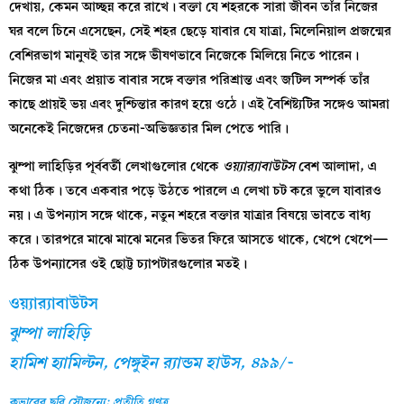
দেখায়, কেমন আচ্ছন্ন করে রাখে। বক্তা যে শহরকে সারা জীবন তাঁর নিজের
ঘর বলে চিনে এসেছেন, সেই শহর ছেড়ে যাবার যে যাত্রা, মিলেনিয়াল প্রজন্মের
বেশিরভাগ মানুষই তার সঙ্গে ভীষণভাবে নিজেকে মিলিয়ে নিতে পারেন।
নিজের মা এবং প্রয়াত বাবার সঙ্গে বক্তার পরিশ্রান্ত এবং জটিল সম্পর্ক তাঁর
কাছে প্রায়ই ভয় এবং দুশ্চিন্তার কারণ হয়ে ওঠে। এই বৈশিষ্ট্যটির সঙ্গেও আমরা
অনেকেই নিজেদের চেতনা-অভিজ্ঞতার মিল পেতে পারি।
ঝুম্পা লাহিড়ির পূর্ববর্তী লেখাগুলোর থেকে
ওয়্যার‍্যাবাউটস
বেশ আলাদা, এ
কথা ঠিক। তবে একবার পড়ে উঠতে পারলে এ লেখা চট করে ভুলে যাবারও
নয়। এ উপন্যাস সঙ্গে থাকে, নতুন শহরে বক্তার যাত্রার বিষয়ে ভাবতে বাধ্য
করে। তারপরে মাঝে মাঝে মনের ভিতর ফিরে আসতে থাকে, খেপে খেপে—
ঠিক উপন্যাসের ওই ছোট্ট চ্যাপটারগুলোর মতই।
ওয়্যার‍্যাবাউটস
ঝুম্পা লাহিড়ি
হামিশ হ্যামিল্টন, পেঙ্গুইন র‍্যান্ডম হাউস, ৪৯৯/-
কভারের ছবি সৌজন্যে: প্রতীতি গণত্র