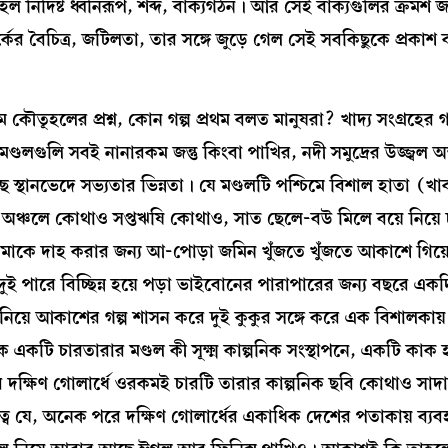
নির্দিষ্ট ধ্বনিরূপ, শব্দ, বাক্যগঠন। আর সেই বাক্যগুলির ক্রমশ জটি
্কের বৈচিত্র, জটিলতা, তার সঙ্গে জুড়ে গেল সেই সবকিছুকে প্রকাশ
ূহলের প্রশ্ন, কোন গল্প প্রথম বলত মানুষরা? খাদ্য সংগ্রহের গল্
্ডলগুলি সবই নানারকম জন্তু কিংবা পাখির, নদী সমুদ্রের উজ্জ্বল অ
ানভেদে সভ্যতার ভিন্নতা। যে মণ্ডলটি পশ্চিমে বিশাল হাতা (খা
 পুব অঞ্চলে কোথাও সপ্তঋষি কোথাও, সাত ছেলে-বউ মিলে বয়ে নিয়ে চ
়ে মাকে দাহ করার জন্য আ-পোড়া জমিন খুঁজতে খুঁজতে আকাশে গিয
ই পারে বিচ্ছিন্ন হয়ে পড়া ভাইবোনের পারাপারের জন্য বছরে এক
িয়ে আকাশের গল্প শাসন করে দুই কুকুর সঙ্গে করে এক বিশালকায়
কটি চারতারার মণ্ডল কী সূক্ষ্ম কাল্পনিক সংস্থাপনে, একটি কাক 
র দক্ষিণ গোলার্ধে ওরকমই চারটি তারার কাল্পনিক ছবি কোথাও সাদার্
 যে, অনেক পরে দক্ষিণ গোলার্ধের একাধিক দেশের পতাকায় ব্যবহ