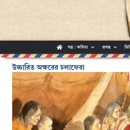
গল্প / কবিতা
প্রবন্ধ
ভি
উচ্চারিত অক্ষরের চলাফেরা