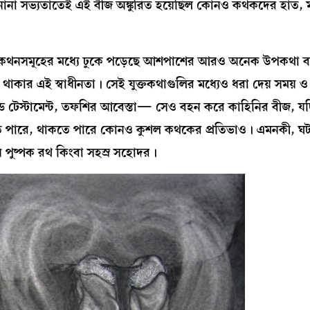
কি নানা সভ্যতাতেই এই বীজ অঙ্কুরিত হয়েছিল কোনও কথকদের হাত, 
়ে ওঠা কথনসমূহের মধ্যে ঢুকে পড়েছে আশপাশের আরও অনেক উপকথা ব
কার এই স্বাধীনতা। সেই যুক্তকথাগুলির মধ্যেও ধরা দেয় সময় 
, ওল্ড টেস্টামেন্ট, তফশির আবেস্তা— সেও বহন করে কাহিনির বীজ,
কতে পারে, থাকতে পারে কোনও কুশল কথকের প্রতিভাও। এমনকী, ঘটন
ন পুষ্পক রথ কিংবা সহস্র সহোদর।