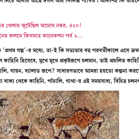
র মণ্ডল নিয়ে আবার আছে ঈগল আর ফিনিক্স পাখিও। আকাশই কি তাহল
ির খেলায় জুটেছিল অমোঘ নম্বর, ৪২০!
্মনের কলমে কিসমাত কানেকশন পর্ব ২…
রথম গল্প’-র মধ্যে, তা-ই কি সভ্যতার বহু পরবর্তীকালে এসে ক্রম
াহিনি হিসেবে, মুখে মুখে প্রকৃষ্টরূপে চলমান, তাই প্রচলিত কাহ
ি, গায়ন, ব্যালাড রূপে? সাধারণভাবে আমরা হয়তো কল্পনা করত
 বাক্য থেকে কাহিনি, পাঁচালি, গাথা-র এই সময়সাধ্য, বিচিত্র চ