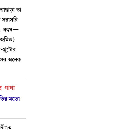
তাছাড়া তা
বা সরাসরি
া, নহুষ—
ং জমিও)
প্লুটোর
খলের অনেক
্প-গাথা
শতির মতো
ষ্ঠীগত