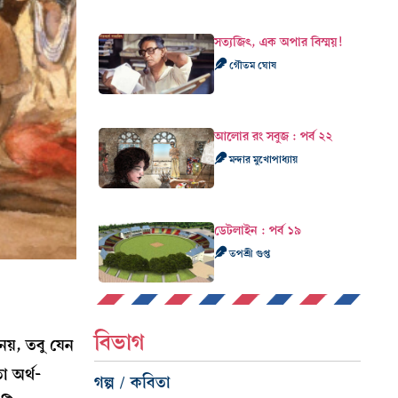
সত্যজিৎ, এক অপার বিস্ময়!
গৌতম ঘোষ
আলোর রং সবুজ : পর্ব ২২
মন্দার মুখোপাধ্যায়
ডেটলাইন : পর্ব ১৯
তপশ্রী গুপ্ত
বিভাগ
য়, তবু যেন
ো অর্থ-
গল্প / কবিতা