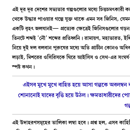
এই দূর দূর দেশের সভ্যতার গল্পগুলোর মধ্যে চিত্তচমৎকারী 
থেকে উদ্ধার পাওয়ার গল্পে যুক্ত থাকে এমন সব জিনিস, যেমন 
একটি বৃহৎ জলযানই— প্রত্যেক ক্ষেত্রেই জিনিসগুলোর গড
তিনটে শব্দই ‘নৌ’ শব্দের প্রতিধ্বনি। রামায়ণ, মহাভারত, 
নিয়ে দুই দল বলবান পুরুষের মধ্যে অতি প্রাচীন কোনও অধি
লড়াই, মিশরের ওসিরিসকে ঘিরে আইসিস ও সেথ-এর সংঘর্ষ—
স্পষ্ট কথন।
এইসব মুখে মুখে বাহিত হয়ে আসা গল্পকে অবলম্ব
শোনানোই যাদের বৃত্তি হয়ে উঠল। ক্ষমতাধারীদের প
গল
এই উদাহরণসমূহের তালিকা লম্বা হবে। প্রশ্ন হল, এসব কাহিন