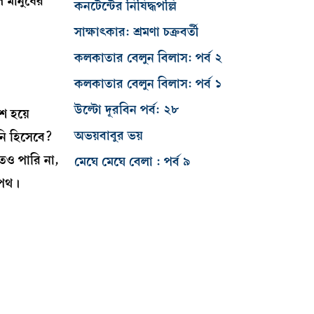
ে মানুষের
কনটেন্টের নিষিদ্ধপল্লি
সাক্ষাৎকার: শ্রমণা চক্রবর্তী
কলকাতার বেলুন বিলাস: পর্ব ২
কলকাতার বেলুন বিলাস: পর্ব ১
উল্টো দূরবিন পর্ব: ২৮
শ হয়ে
অভয়বাবুর ভয়
িনি হিসেবে?
েও পারি না,
মেঘে মেঘে বেলা : পর্ব ৯
লনপথ।