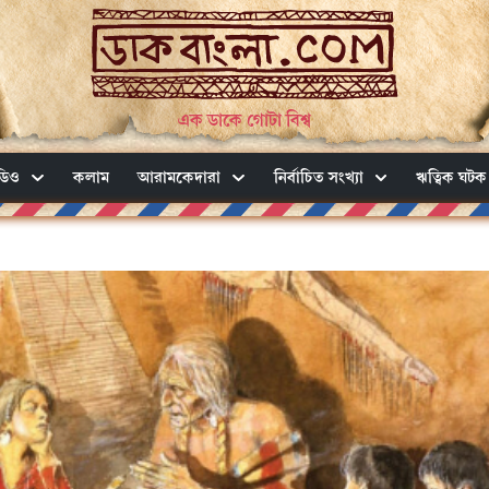
এক ডাকে গোটা বিশ্ব
ডিও
কলাম
আরামকেদারা
নির্বাচিত সংখ্যা
ঋত্বিক ঘটক