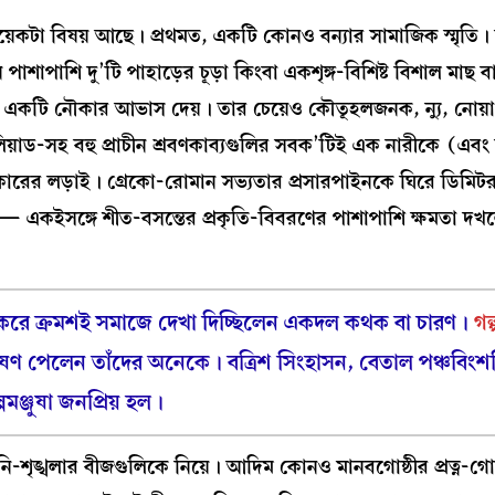
কয়েকটা বিষয় আছে। প্রথমত, একটি কোনও বন্যার সামাজিক স্মৃতি। 
পাশাপাশি দু’টি পাহাড়ের চূড়া কিংবা একশৃঙ্গ-বিশিষ্ট বিশাল মাছ 
়ন একটি নৌকার আভাস দেয়। তার চেয়েও কৌতূহলজনক, ন্যু, নোয়
ইলিয়াড-সহ বহু প্রাচীন শ্রবণকাব্যগুলির সবক’টিই এক নারীকে (এব
কারের লড়াই। গ্রেকো-রোমান সভ্যতার প্রসারপাইনকে ঘিরে ডিমিটর-
 একইসঙ্গে শীত-বসন্তের প্রকৃতি-বিবরণের পাশাপাশি ক্ষমতা দ
ন করে ক্রমশই সমাজে দেখা দিচ্ছিলেন একদল কথক বা চারণ।
গল
োষণ পেলেন তাঁদের
অনেকে। বত্রিশ সিংহাসন, বেতাল পঞ্চবিং
্পমঞ্জুষা জনপ্রিয় হল।
ি-শৃঙ্খলার বীজগুলিকে নিয়ে। আদিম কোনও মানবগোষ্ঠীর প্রত্ন-গো