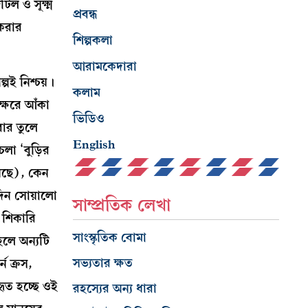
ল ও সূক্ষ্ম
প্রবন্ধ
 করার
শিল্পকলা
আরামকেদারা
পই নিশ্চয়।
কলাম
ক্ষরে আঁকা
ভিডিও
বার তুলে
English
লা ‘বুড়ির
়েছে), কেন
দিন সোয়ালো
সাম্প্রতিক লেখা
 শিকারি
সাংস্কৃতিক বোমা
হলে অন্যটি
সভ্যতার ক্ষত
ন ক্রস,
ৃত হচ্ছে ওই
রহস্যের অন্য ধারা