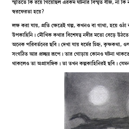
স্মৃতিতে কি রয়ে গিয়েছিল এরকম ঘটনার বিস্মৃত বীজ, না 
স্বরফেরতা হয়ে?
লক্ষ করা যায়, প্রতি ক্ষেত্রেই গল্প, কখনও বা গাথা, হয
উপকাহিনি। মৌখিক কথার বিশেষত্ব নদীর মতো বেড়ে উঠতে থা
অনেক পরিবর্তনের ছবি। দেখা যায় ধর্মের চিহ্ন, কৃষ্ণকথা
সংগঠিত আর প্রচ্ছন্ন রূপে। তার গোড়ায় কোনও ঘটনা থা
থাকলেও তা অপ্রাসঙ্গিক। তা তখন কল্পকাহিনিরই ছবি। যেম