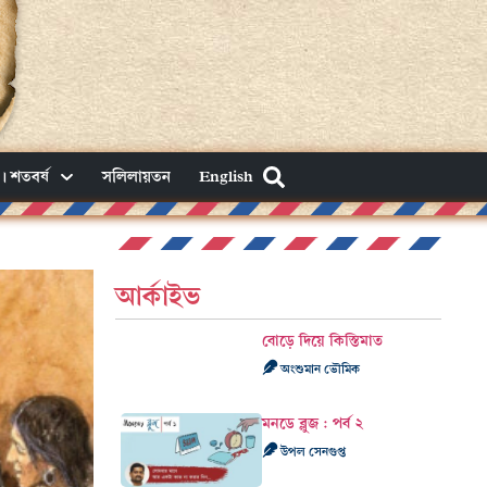
। শতবর্ষ
সলিলায়তন
English
আর্কাইভ
বোড়ে দিয়ে কিস্তিমাত
অংশুমান ভৌমিক
মনডে ব্লুজ : পর্ব ২
উপল সেনগুপ্ত