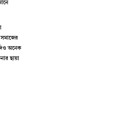
মানে
া
ও সমাজের
 যদিও অনেক
ার ছায়া