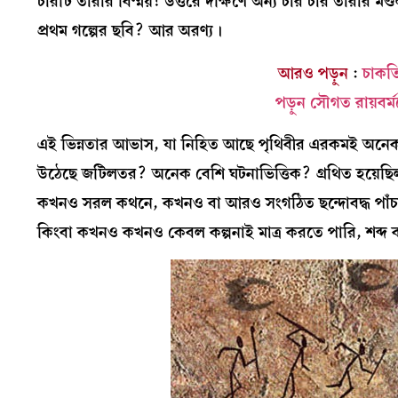
চারটি তারার বিস্ময়! উত্তরে দক্ষিণে অন্য চার চার তারা
প্রথম গল্পের ছবি? আর অরণ্য।
আরও পড়ুন
:
চাকত
পড়ুন সৌগত রায়বর
এই ভিন্নতার আভাস, যা নিহিত আছে পৃথিবীর এরকমই অনেক ‘প্
উঠেছে জটিলতর? অনেক বেশি ঘটনাভিত্তিক? গ্রথিত হয়েছিল ক
কখনও সরল কথনে, কখনও বা আরও সংগঠিত ছন্দোবদ্ধ পাঁচাল
কিংবা কখনও কখনও কেবল কল্পনাই মাত্র করতে পারি, শব্দ বা