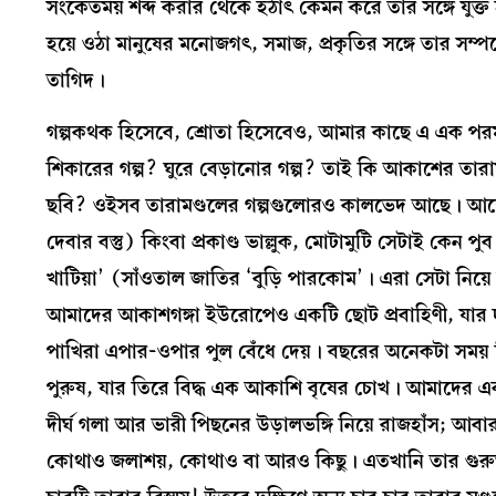
সংকেতময় শব্দ করার থেকে হঠাৎ কেমন করে তার সঙ্গে যুক্ত হল 
হয়ে ওঠা মানুষের মনোজগৎ, সমাজ, প্রকৃতির সঙ্গে তার সম্পর
তাগিদ।
গল্পকথক হিসেবে, শ্রোতা হিসেবেও, আমার কাছে এ এক পরম কৌত
শিকারের গল্প? ঘুরে বেড়ানোর গল্প? তাই কি আকাশের তারামণ
ছবি? ওইসব তারামণ্ডলের গল্পগুলোরও কালভেদ আছে। আছে স্থ
দেবার বস্তু) কিংবা প্রকাণ্ড ভাল্লুক, মোটামুটি সেটাই কেন
খাটিয়া’ (সাঁওতাল জাতির ‘বুড়ি পারকোম’। এরা সেটা নিয
আমাদের আকাশগঙ্গা ইউরোপেও একটি ছোট প্রবাহিণী, যার দু
পাখিরা এপার-ওপার পুল বেঁধে দেয়। বছরের অনেকটা সময় ন
পুরুষ, যার তিরে বিদ্ধ এক আকাশি বৃষের চোখ। আমাদের এক এ
দীর্ঘ গলা আর ভারী পিছনের উড়ালভঙ্গি নিয়ে রাজহাঁস; আবা
কোথাও জলাশয়, কোথাও বা আরও কিছু। এতখানি তার গুরুত্ব