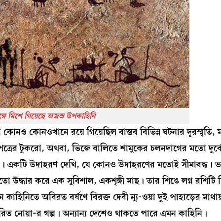
্গে মিশে গিয়েছে অজস্র উপকাহিনি
নও কোনওখানে রয়ে গিয়েছিল বাস্তব বিভিন্ন ঘটনার দূরস্মৃতি, ম
ত্রের টুকরো, অথবা, ভিজে বালিতে শামুকের চলনদাগের মতো দুর্বো
নছবি। একটি উদাহরণ দেখি, যে কোনও উদাহরণের মতোই সীমাবদ্ধ। 
িমতো উদ্ধার করে এক সুবিশাল, একশৃঙ্গী মাছ। তার শিঙে লগ্ন রশিটি দ
 কাহিনিতে অবিরত বর্ষণে বিরক্ত দেবী ন্যু-ওয়া দুই পাহাড়ের মাথায়
রিত নোয়া-র গল্প। অন্যান্য দেশেও থাকতে পারে এমন কাহিনি।