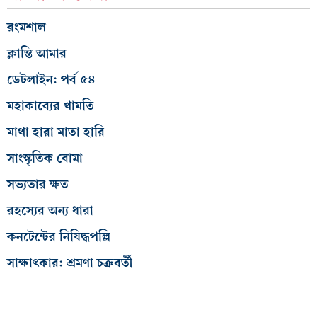
রংমশাল
ক্লান্তি আমার
ডেটলাইন: পর্ব ৫৪
মহাকাব্যের খামতি
মাথা হারা মাতা হারি
সাংস্কৃতিক বোমা
সভ্যতার ক্ষত
রহস্যের অন্য ধারা
কনটেন্টের নিষিদ্ধপল্লি
সাক্ষাৎকার: শ্রমণা চক্রবর্তী