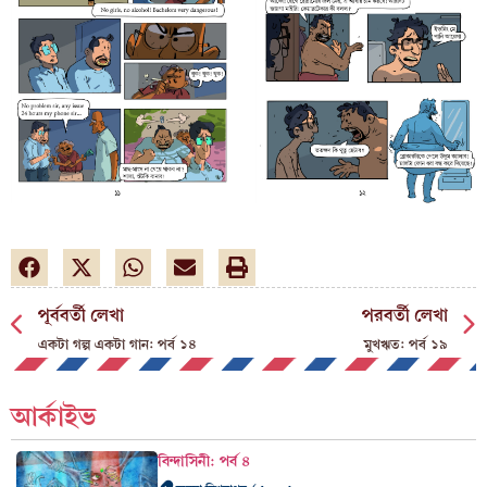
পূর্ববর্তী লেখা
পরবর্তী লেখা
একটা গল্প একটা গান: পর্ব ১৪
মুখঋত: পর্ব ১৯
আর্কাইভ
বিন্দাসিনী: পর্ব ৪