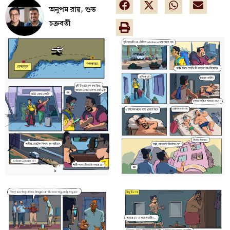
অনুপম রায়, শুভ
চক্রবর্তী