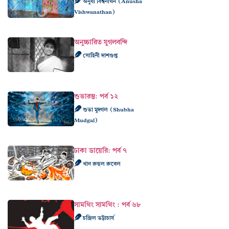
অনুষা বিশ্বনাথন (Anusha
Vishwanathan)
অনুচ্চারিত যুগলবন্দি
সোহিনী দাশগুপ্ত
শুভারম্ভ: পর্ব ১২
শুভা মুদ্গল (Shubha
Mudgal)
ঢাকা ডায়েরি: পর্ব ৭
খান রুহুল রুবেল
সামথিং সামথিং : পর্ব ৬৮
চন্দ্রিল ভট্টাচার্য