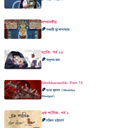
সম্পাদকীয়
সঞ্চারী মুখোপাধ্যায়
ম্যাকি: পর্ব ২৩
অনুপম রায়
Shubharambh: Part 13
শুভা মুদ্গল (Shubha
Mudgal)
এক শালিক: পর্ব ১
চন্দ্রিল ভট্টাচার্য