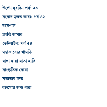
উল্টো দূরবিন পর্ব: ২৯
সংবাদ মূলত কাব্য: পর্ব ৪২
রংমশাল
ক্লান্তি আমার
ডেটলাইন: পর্ব ৫৪
মহাকাব্যের খামতি
মাথা হারা মাতা হারি
সাংস্কৃতিক বোমা
সভ্যতার ক্ষত
রহস্যের অন্য ধারা