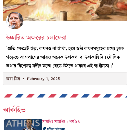
উচ্চারিত অক্ষরের চলাফেরা
‘প্রতি ক্ষেত্রেই গল্প, কখনও বা গাথা, হয়ে ওঠা কথনসমূহের মধ্যে ঢুকে
পড়েছে আশপাশের আরও অনেক উপকথা বা উপকাহিনি। মৌখিক
কথার বিশেষত্ব নদীর মতো বেড়ে উঠতে থাকার এই স্বাধীনতা।’
জয়া মিত্র
February 1, 2025
আর্কাইভ
সামথিং সামথিং : পর্ব ৬৪
চন্দ্রিল ভট্টাচার্য