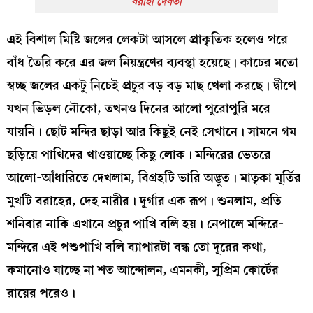
বরাহী দেবতা
এই বিশাল মিষ্টি জলের লেকটা আসলে প্রাকৃতিক হলেও পরে
বাঁধ তৈরি করে এর জল নিয়ন্ত্রণের ব্যবস্থা হয়েছে। কাচের মতো
স্বচ্ছ জলের একটু নিচেই প্রচুর বড় বড় মাছ খেলা করছে। দ্বীপে
যখন ভিড়ল নৌকো, তখনও দিনের আলো পুরোপুরি মরে
যায়নি। ছোট মন্দির ছাড়া আর কিছুই নেই সেখানে। সামনে গম
ছড়িয়ে পাখিদের খাওয়াচ্ছে কিছু লোক। মন্দিরের ভেতরে
আলো-আঁধারিতে দেখলাম, বিগ্রহটি ভারি অদ্ভুত। মাতৃকা মূর্তির
মুখটি বরাহের, দেহ নারীর। দুর্গার এক রূপ। শুনলাম, প্রতি
শনিবার নাকি এখানে প্রচুর পাখি বলি হয়। নেপালে মন্দিরে-
মন্দিরে এই পশুপাখি বলি ব্যাপারটা বন্ধ তো দূরের কথা,
কমানোও যাচ্ছে না শত আন্দোলন, এমনকী, সুপ্রিম কোর্টের
রায়ের পরেও।