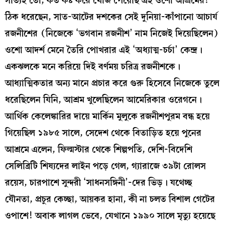
সত্যিই তো, কত কষ্ট করে খোঁজ পেয়েছি এই ওশো আশ্রমের!
ঠিক ধরেছেন, সাত-আটের দশকের সেই দুনিয়া-কাঁপানো আচার্য
রজনীশের (নিজেকে ‘ভগবান রজনীশ’ নাম নিজেই দিয়েছিলেন)
ওশো আদর্শ মেনে তৈরি পোখরার এই ‘অধ্যাত্ম-চর্চা’ কেন্দ্র।
একঝলকে মনে করিয়ে দিই বর্ণময় চরিত্র রজনীশকে।
আধ্যাত্মিকতার অন্য মানে প্রচার করে গুরু হিসেবে নিজেকে তুলে
ধরেছিলেন যিনি, আশ্রম খুলেছিলেন আমেরিকার ওরেগনে।
আর্থিক কেলেঙ্কারির দায়ে মার্কিন মুলুকে রজনীশপুরম বন্ধ হয়ে
গিয়েছিল ১৯৮৫ সালে, সেদেশ থেকে বিতাড়িত হয়ে পুনের
আশ্রমে এলেন, ফিল্মস্টার থেকে শিল্পপতি, দেশি-বিদেশি
সেলিব্রিটি শিষ্যদের লাইন পড়ে গেল, গ্যারাজে ৩৯টা রোলস
রয়েস, চারপাশে সুন্দরী ‘সাধনসঙ্গিনী’-দের ভিড়। যথেচ্ছ
যৌনতা, প্রচুর কেচ্ছা, আয়কর হানা, কী না চলত বিশাল গেটের
ওপাশে! অবাক লাগল ভেবে, যেখানে ১৯৯০ সালে মৃত্যু হয়েছে