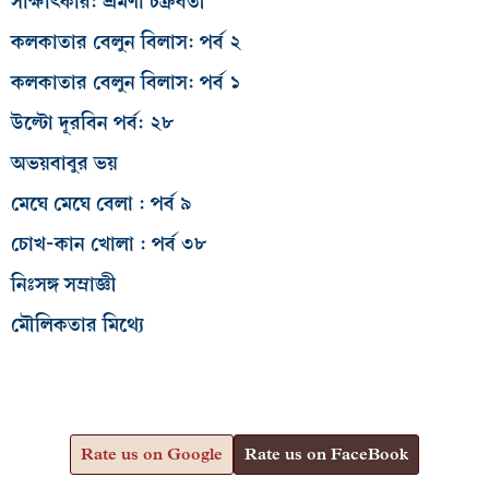
সাক্ষাৎকার: শ্রমণা চক্রবর্তী
কলকাতার বেলুন বিলাস: পর্ব ২
কলকাতার বেলুন বিলাস: পর্ব ১
উল্টো দূরবিন পর্ব: ২৮
অভয়বাবুর ভয়
মেঘে মেঘে বেলা : পর্ব ৯
চোখ-কান খোলা : পর্ব ৩৮
নিঃসঙ্গ সম্রাজ্ঞী
মৌলিকতার মিথ্যে
Rate us on Google
Rate us on FaceBook