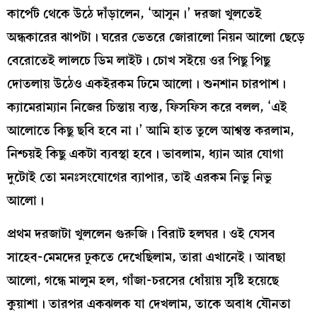
কার্পেট থেকে উঠে দাঁড়ালেন, ‘আসুন।’ দরজা খুলতেই
অন্ধকারের ঝাপটা। ঘরের ভেতরে জোরালো নিয়ন আলো ছেড়ে
বেরোতেই লালচে ডিম লাইট। চোখ সইয়ে ওর পিছু পিছু
দোতলায় উঠেও একইরকম ঢিমে আলো। শুনশান চারপাশ।
ক্যামেরাম্যান নিজের চিন্তায় ব্যস্ত, ফিসফিস করে বলল, ‘এই
আলোতে কিছু ছবি হবে না।’ আমি হাত তুলে আশ্বস্ত করলাম,
নিশ্চয়ই কিছু একটা ব্যবস্থা হবে। ভাবলাম, ধ্যান আর যোগা
দুটোই তো মনঃসংযোগের ব্যাপার, তাই এরকম নিভু নিভু
আলো।
প্রথম দরজাটা খুললেন গুরুজি। বিরাট হলঘর। ওই যেসব
সাহেব-মেমদের ঢুকতে দেখেছিলাম, তারা এখানেই। আবছা
আলো, গন্ধে মালুম হল, গাঁজা-চরসের ধোঁয়ায় সৃষ্টি হয়েছে
কুয়াশা। তারপর একঝলক যা দেখলাম, তাকে অবাধ যৌনতা