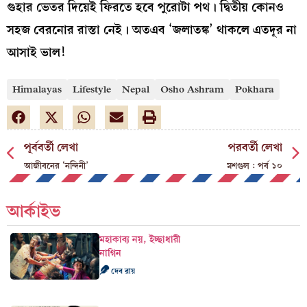
গুহার ভেতর দিয়েই ফিরতে হবে পুরোটা পথ। দ্বিতীয় কোনও
সহজ বেরনোর রাস্তা নেই। অতএব ‘জলাতঙ্ক’ থাকলে এতদূর না
আসাই ভাল!
Himalayas
Lifestyle
Nepal
Osho Ashram
Pokhara
পূর্ববর্তী লেখা
পরবর্তী লেখা
আজীবনের ‘নন্দিনী’
মশগুল : পর্ব ১০
আর্কাইভ
মহাকাব্য নয়, ইচ্ছাধারী
নাগিন
দেব রায়