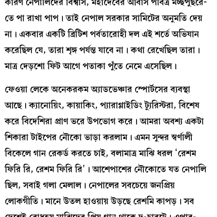
কারণ নেপালিদের বিশ্বাস, মহাদেবের আবাস পবিত্র মচ্ছপুছরে-
তে পা রাখা পাপ। তাই নেপাল সরকার সামিটের অনুমতি দেয়
না। একবার একটি ব্রিটিশ পর্বতারোহী দল এই শর্তে অভিযান
করেছিল যে, তারা শৃঙ্গ পর্যন্ত যাবে না। কথা রেখেছিল তারা।
মাত্র দেড়শো ফিট আগে পতাকা পুঁতে নেমে এসেছিল।
ফেওয়া লেকে অনেকরকম অ্যাডভেঞ্চার স্পোর্টসের ব্যবস্থা
আছে। ক্যানোয়িং, কায়াকিং, প্যারাগ্লাইডিং ট্যুরিস্টরা, বিশেষ
করে বিদেশিরা প্রাণ ভরে উপভোগ করে। আমরা অবশ্য একটা
শিকারা টাইপের নৌকো ভাড়া করলাম। এমন সুন্দর স্বর্ণালী
বিকেলে গান রেকর্ড করতে চাই, বলামাত্র মাঝি ধরল ‘রেশম
ফিরি রি, রেশম ফিরি রি’। আশেপাশের নৌকোতে যত নেপালি
ছিল, সবাই গলা মেলাল। নেপালের সবচেয়ে জনপ্রিয়
লোকগীতি। মানে উতল হাওয়ায় উড়ছে রেশমি কাপড়। সব