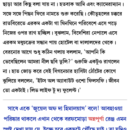
ছাড়া আর কিছু বলা যায় না। হতবাক আমি এবং ক্যামেরাম্যান।
সঙ্গে সঙ্গে পিছন ফিরে নামতে শুরু করেছি। কৌতূহলের চক্করে
রাতবিরেতে এরকম একটা গা ঘিনঘিনে পরিবেশে এসে পড়ে
নিজের ওপর রাগ হচ্ছিল। বুঝলাম, বিদেশিরা নেপালে এসে
এরকম মধুচক্রের সন্ধান পায় হোটেল বা দালালদের থেকে।
বেরনোর আগে শুধু কঠিন গলায় বললাম, ‘আপনি কি
ভেবেছিলেন আমরা নীল ছবি তুলি?’ গুরুজি একটুও রাগলেন
না। হাত জোড় করে সেই সিগনেচার হাসিটা ঠোঁটের কোণে
ঝুলিয়ে বললেন, ‘ইটস অল অ্যাবাউট ওশো ফিলসফি। জীবন
তো একটাই। লিভ লাইফ টু দ্য ফুলেস্ট।’
সাধে একে ‘জুয়েল অফ দা হিমালয়াস’ বলে! আবহাওয়া
পরিষ্কার থাকলে এখান থেকে বরফমোড়া
অন্নপূর্ণা
রেঞ্জ এমন
স্পষ্ট দেখা যায় যে, ইচ্ছে হবে একছুটে পৌঁছে যাই। তা যদিও