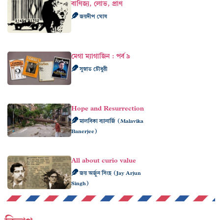
বাণিজ্য, লোভ, প্রাণ
জয়দীপ ঘোষ
মেগা ম্যাগাজিন : পর্ব ৯
সুস্নাত চৌধুরী
Hope and Resurrection
মালবিকা ব্যানার্জি (Malavika
Banerjee)
All about curio value
জয় অর্জুন সিংহ (Jay Arjun
Singh)