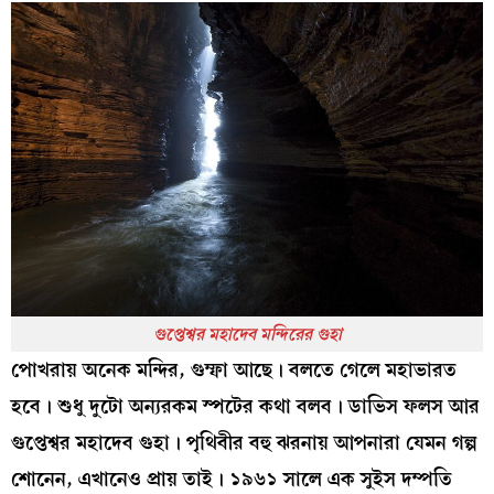
গুপ্তেশ্বর মহাদেব মন্দিরের গুহা
পোখরায় অনেক মন্দির, গুম্ফা আছে। বলতে গেলে মহাভারত
হবে। শুধু দুটো অন্যরকম স্পটের কথা বলব। ডাভিস ফলস আর
গুপ্তেশ্বর মহাদেব গুহা। পৃথিবীর বহু ঝরনায় আপনারা যেমন গল্প
শোনেন, এখানেও প্রায় তাই। ১৯৬১ সালে এক সুইস দম্পতি