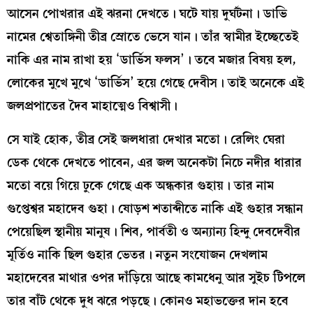
আসেন পোখরার এই ঝরনা দেখতে। ঘটে যায় দুর্ঘটনা। ডাভি
নামের শ্বেতাঙ্গিনী তীব্র স্রোতে ভেসে যান। তাঁর স্বামীর ইচ্ছেতেই
নাকি এর নাম রাখা হয় ‘ডার্ভিস ফলস’। তবে মজার বিষয় হল,
লোকের মুখে মুখে ‘ডার্ভিস’ হয়ে গেছে দেবীস। তাই অনেকে এই
জলপ্রপাতের দৈব মাহাত্মেও বিশ্বাসী।
সে যাই হোক, তীব্র সেই জলধারা দেখার মতো। রেলিং ঘেরা
ডেক থেকে দেখতে পাবেন, এর জল অনেকটা নিচে নদীর ধারার
মতো বয়ে গিয়ে ঢুকে গেছে এক অন্ধকার গুহায়। তার নাম
গুপ্তেশ্বর মহাদেব গুহা। ষোড়শ শতাব্দীতে নাকি এই গুহার সন্ধান
পেয়েছিল স্থানীয় মানুষ। শিব, পার্বতী ও অন্যান্য হিন্দু দেবদেবীর
মূর্তিও নাকি ছিল গুহার ভেতর। নতুন সংযোজন দেখলাম
মহাদেবের মাথার ওপর দাঁড়িয়ে আছে কামধেনু আর সুইচ টিপলে
তার বাঁট থেকে দুধ ঝরে পড়ছে। কোনও মহাভক্তের দান হবে