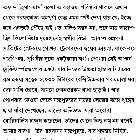
অফ দা হিমালয়াস’ বলে! আবহাওয়া পরিষ্কার থাকলে এখান
থেকে বরফমোড়া অন্নপূর্ণা রেঞ্জ এমন স্পষ্ট দেখা যায় যে, ইচ্ছে
হবে একছুটে পৌঁছে যাই। তা যদিও সম্ভব নয়, তবে মাত্র আঠাশ-
ত্রিশ কিলোমিটার দূরেই সেই স্বর্গীয় বিভা। আসলে অন্নপূর্ণা
সার্কিটের গেটওয়ে পোখরা ট্রেকারদের স্বপ্নের জায়গা, যাকে বলে
শাংগ্রি-লা, পৃথিবীর বুকে একটুকরো স্বর্গ। পোখরা সেই আশ্চর্য
ট্যুরিস্ট স্পটগুলোর একটা যার নিজের উচ্চতা হাজার মিটারের
কম হওয়া সত্ত্বেও ৬,০০০ মিটারের বেশি উচ্চতার পর্বতমালা ধরা
দেয় খালি চোখে, সামনে কোনওরকম বাধা ছাড়াই। আর
পোখরার ফেওয়া লেকে মচ্ছপুছরের মাছের লেজের মতো শৃঙ্গের
ছায়া যাঁরা দেখেছেন, তাঁদের অভিজ্ঞতা যাঁরা অরোরা
বোরিয়ালিস চাক্ষুষ করেছেন, তাঁদের থেকে কিছু কম নয় বলেই
আমার ধারণা। চির-রহস্যময় মচ্ছপুছরে, যার শৃঙ্গজয় নিষিদ্ধ,