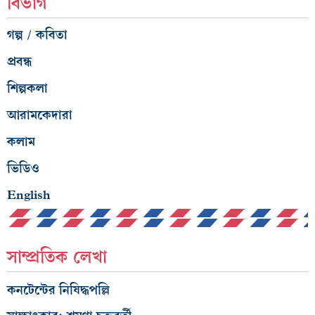
বিভাগ
গল্প / কবিতা
প্রবন্ধ
শিল্পকলা
আরামকেদারা
কলাম
ভিডিও
English
সাম্প্রতিক লেখা
কনটেন্টের নিষিদ্ধপল্লি