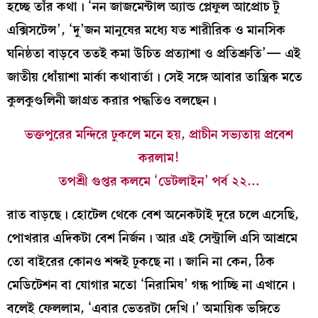
হচ্ছে তাঁর কথা। ‘নন জাজমেন্টাল অ্যান্ড প্লেফুল আপ্রোচ টু
এক্সিসটেন্স’, ‘দু’জন মানুষের মধ্যে যত শারীরিক ও মানসিক
ঘনিষ্ঠতা বাড়বে ততই কমা উচিত প্রত্যাশা ও প্রতিশ্রুতি’— এই
জাতীয় ধোঁয়াশা মার্কা কথাবার্তা। সেই সঙ্গে আবার তান্ত্রিক মতে
কুলকুণ্ডলিনী জাগ্রত করার পদ্ধতিও বলছেন।
ভক্তপুরের মন্দিরে ঢুকলে মনে হয়, প্রাচীন সভ্যতায় প্রবেশ
করলাম!
তপশ্রী গুপ্তর কলমে ‘ডেটলাইন’ পর্ব ২২…
রাত বাড়ছে। হোটেল থেকে বেশ অনেকটাই দূরে চলে এসেছি,
পোখরার এদিকটা বেশ নির্জন। আর এই সেন্ট্রালি এসি আশ্রমে
তো বাইরের কোনও শব্দই ঢুকছে না। জানি না কেন, ঠিক
মেডিটেশন বা যোগার মতো ‘নিরামিষ’ গন্ধ পাচ্ছি না এখানে।
বলেই ফেললাম, ‘এবার ভেতরটা দেখি।’ অমায়িক ভঙ্গিতে