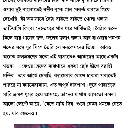
দেশেই বোধহয় মাঝিদের প্রিয় গান থাকে দু-চারটে। এপার-
ওপার দুই বাংলাতেই নদীর বুকে গান রেকর্ড করতে গিয়ে
দেখেছি, কী অনায়াসে বৈঠা বাইতে বাইতে খোলা গলায়
ভাটিয়ালি কিংবা দেহতত্ত্বের গান ধরে মাঝিভাই। বৈঠার ছন্দে
মিলে যায় গানের ছন্দ, জলের ছলাৎ ছলাৎ আর হাওয়ার শনশন
শব্দের সঙ্গে সুর মিশে তৈরি হয় মনকেমনের তিস্তা। আরও
অনেক জলভ্রমণের মতো এই যাত্রাতেও আমাদের আছে একটা
গন্তব্য— ফেওয়া হ্রদের মাঝখানে একটা ছোট্ট দ্বীপে বরাহী
মন্দির। তার আগে দেখছি, ক্যামেরার লেন্সে ঢাকনা পরাতেই
পারছে না ক্যামেরাম্যান, এত অপূর্ব চারপাশ। দূরে পাহাড়ের
সারি ক্রমশ ধূসর হয়ে আসছে, তাদের মাথায় আলতো কমলা
আলো লেপ্টে আছে, ‘যেতে নাহি দিব’ শুনে যেমন থমকে যেতে
হয়, যাব জেনেও।