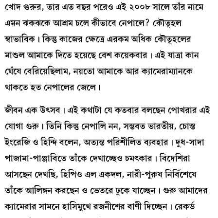
খোদ গুরুর, তার এত বছর পরেও এই ২০০৮ সালে তাঁর নামে
এমন ঝকঝকে আশ্রম চলে কীভাবে নেপালে? কৌতূহল
স্বাভাবিক। কিন্তু কাজের ক্ষেত্রে এরকম অধিক কৌতূহলের
মাশুল আমাকে দিতে হয়েছে বেশ কয়েকবার। এই যাত্রা কান
ঘেঁষে বেরিয়েছিলাম, নয়তো আমাকে আর ক্যামেরাম্যানকে
থাকতে হত নেপালের জেলে।
জীবন এক উৎসব। এই কথাটা যে কতবার বলছেন পোখরার এই
যোগা গুরু। তিনি কিন্তু নেপালি নন, সম্ভবত ভারতীয়, চোস্ত
ইংরেজি ও হিন্দি বলেন, অত্যন্ত পরিশীলিত ব্যবহার। দুধ-সাদা
পাজামা-পাঞ্জাবিতে তাঁকে দেখাচ্ছেও চমৎকার। বিদেশিরা
আসছেন দেখছি, হিপিও এল একদল, নারী-পুরুষ নির্বিশেষে
তাঁকে আলিঙ্গন করছেন ও ভেতরে ঢুকে যাচ্ছেন। গুরু আমাদের
ক্যামেরার সামনে হাসিমুখে রজনীশের বাণী দিচ্ছেন। রেকর্ড