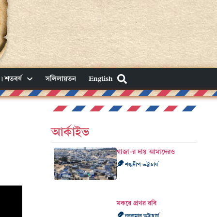
। শতবর্ষ
সলিলায়তন
English
আর্কাইভ
গাজা-র দায় আমাদেরও
শঙ্খদীপ ভট্টাচার্য
মকরে প্রখর রবি
নবকুমার ভট্টাচার্য