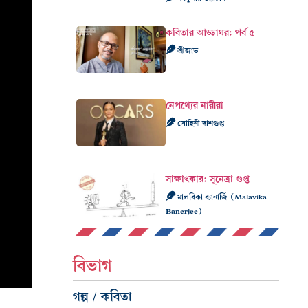
কবিতার আড্ডাঘর: পর্ব ৫
শ্রীজাত
নেপথ্যের নারীরা
সোহিনী দাশগুপ্ত
সাক্ষাৎকার: সুনেত্রা গুপ্ত
মালবিকা ব্যানার্জি (Malavika
Banerjee)
বিভাগ
গল্প / কবিতা