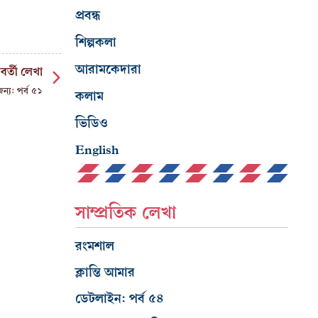
প্রবন্ধ
শিল্পকলা
আরামকেদারা
বর্তী লেখা
ন্য: পর্ব ৫১
কলাম
ভিডিও
English
সাম্প্রতিক লেখা
রংমশাল
ক্লান্তি আমার
ডেটলাইন: পর্ব ৫৪