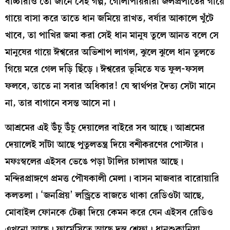
বাচ্চারাও তো জানে সেই গল্প, গোলাপায়রারা জলপ্রপাতের গায়ে
গায়ে বাসা করে তাতে ধান জমিয়ে রাখত, বর্ষার আকালে খুঁটে
খাবে, তা পাখির জমা করা সেই ধান মানুষ তুলে আনত বলে সে
মানুষের গায়ে ঈশ্বরের অভিশাপ লাগল, ঝুলে ঝুলে ধান তুলতে
গিয়ে মরে গেল দড়ি ছিঁড়ে। ঈশ্বরের ভূমিতে যত ফুল-ফসল
ফলবে, তাতে না সবার অধিকার! যে স্বার্থপর দৈত্য সেটা মানে
না, তার বাগানে বসন্ত আসে না।
আশ্রমের এই উঁচু উঁচু দেয়ালের বাইরে সব আছে। আশ্রমের
দেয়ালেই সাঁটা আছে পুতুলতন্ত্র দিয়ে বশীকরণের পোস্টার।
মফঃস্বলের এইসব ভেঙে পড়া টালির চালাঘর আছে।
মন্দিরপ্রাঙ্গণে প্রমত্ত পৌষকালী মেলা। বাসন মাজবার বারোয়ারি
কলতলা। ‘জনপ্রিয়’ লন্ড্রিতে বাজতে থাকা রেডিওটা আছে,
মোবাইল ফোনকে টেক্কা দিয়ে কেমন করে যেন এইসব রেডিও
এখনো আছে। ফার্মেসিতে আছে দন্ত শেফা। ধানশুকানিয়া