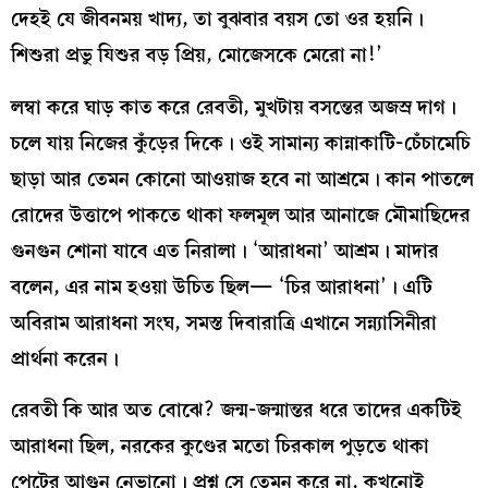
দেহই যে জীবনময় খাদ্য, তা বুঝবার বয়স তো ওর হয়নি।
শিশুরা প্রভু যিশুর বড় প্রিয়, মোজেসকে মেরো না!’
লম্বা করে ঘাড় কাত করে রেবতী, মুখটায় বসন্তের অজস্র দাগ।
চলে যায় নিজের কুঁড়ের দিকে। ওই সামান্য কান্নাকাটি-চেঁচামেচি
ছাড়া আর তেমন কোনো আওয়াজ হবে না আশ্রমে। কান পাতলে
রোদের উত্তাপে পাকতে থাকা ফলমূল আর আনাজে মৌমাছিদের
গুনগুন শোনা যাবে এত নিরালা। ‘আরাধনা’ আশ্রম। মাদার
বলেন, এর নাম হওয়া উচিত ছিল— ‘চির আরাধনা’। এটি
অবিরাম আরাধনা সংঘ, সমস্ত দিবারাত্রি এখানে সন্ন্যাসিনীরা
প্রার্থনা করেন।
রেবতী কি আর অত বোঝে? জন্ম-জন্মান্তর ধরে তাদের একটিই
আরাধনা ছিল, নরকের কুণ্ডের মতো চিরকাল পুড়তে থাকা
পেটের আগুন নেভানো। প্রশ্ন সে তেমন করে না, কখনোই