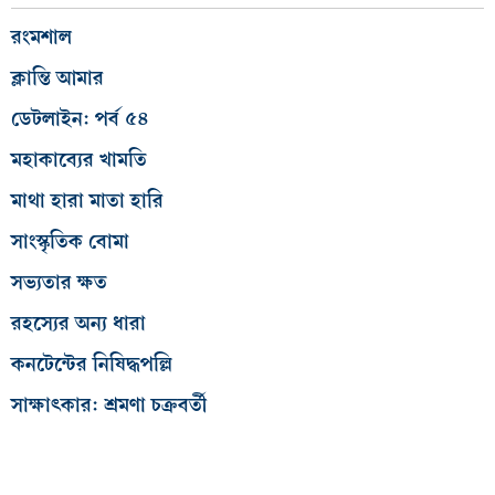
রংমশাল
ক্লান্তি আমার
ডেটলাইন: পর্ব ৫৪
মহাকাব্যের খামতি
মাথা হারা মাতা হারি
সাংস্কৃতিক বোমা
সভ্যতার ক্ষত
রহস্যের অন্য ধারা
কনটেন্টের নিষিদ্ধপল্লি
সাক্ষাৎকার: শ্রমণা চক্রবর্তী