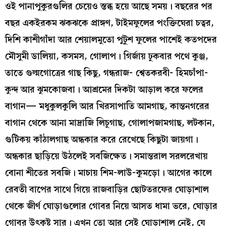
ওই পানাপুকুরগুলির চেয়েও স্তব্ধ হয়ে আছে সময়। বছরের পর
বছর একইরকম ঝকঝকে প্রাঙ্গণ, টাইমফুলের পংক্তিঘেরা চত্বর,
দিশি কাশীগাঁদা আর শেয়ালমুতো পুটুশ ফুলের পাশেই কতপদের
মৌসুমী ডালিয়া, কসমস, গোলাপ। গির্জায় ঢুকবার পথে কুঞ্জ,
তাতে গুল্মগোত্রের গাছ কিছু, গন্ধরাজ- শ্বেতকরবী- হিমচাঁপা-
কুন্দ আর ঝুমকোজবা। আশ্রমের দিকটা আড়াল করে ফলের
বাগান— মধুকুলকুলি আর খিরসাপাতি আমগাছ, কান্তনগরের
বাগান থেকে আনা মাদ্রাজি লিচুগাছ, গোলাপজামগাছ, লটকান,
গুটিকয় কাঁঠালগাছ অন্ধকার করে রেখেছে কিছুটা জায়গা।
অন্ধকার ছাড়িয়ে উঠলেই সবজিক্ষেত। সমান্তরাল সরলরেখায়
বোনা শীতের সবজি। মাচায় শিম-লাউ-কুমড়ো। আগের কালে
রেবতী বাপের সাথে গিয়ে রাজবাড়ির ছোটতরফের ঘোড়াশাল
থেকে জীর্ণ ঘোড়াগুলোর গোবর নিয়ে আসত ধামা ভরে, ঘোড়ার
গোবর উৎকৃষ্ট সার। এখন তো আর সেই ঘোড়াশাল নেই, যে