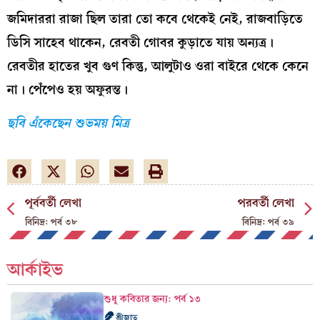
জমিদাররা রাজা ছিল তারা তো কবে থেকেই নেই, রাজবাড়িতে
ডিসি সাহেব থাকেন, রেবতী গোবর কুড়াতে যায় অন্যত্র।
রেবতীর হাতের খুব গুণ কিন্তু, আলুটাও ওরা বাইরে থেকে কেনে
না। পেঁপেও হয় অফুরন্ত।
ছবি এঁকেছেন শুভময় মিত্র
পূর্ববর্তী লেখা
পরবর্তী লেখা
বিনিদ্র: পর্ব ৩৮
বিনিদ্র: পর্ব ৩৯
আর্কাইভ
শুধু কবিতার জন্য: পর্ব ১৩
শ্রীজাত