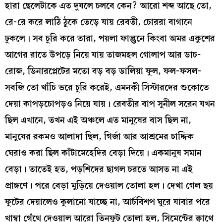
হারা ছেলেটাকে এত দুষলে চলবে কেন? আরো শব্দ আছে তো,
রে-রে করে লাঠি ঠুকে তেড়ে যায় রেবতী, চোররা বাগানে
ঢুকলে। সব চুরি করে তারা, পয়লা ফাল্গুনে কিংবা অমর একুশের
আগের রাতে উপড়ে নিয়ে যায় তাজমহল গোলাপ আর ডাচ-
রোজ, ডিনারপ্লেটের মতো বড় বড় ডালিয়া ফুল, ফল-ফসল-
সবজি তো খাঁচি ভরে চুরি করেই, এমনকী সিস্টারদের শুকোতে
দেয়া কাপড়চোপড়ও নিয়ে যায়। রেবতীর বাপ সুনীল সরেন যখন
ছিল এখানে, তখন এই অঞ্চলে এত মানুষের বাস ছিল না,
মানুষের রকমও আলাদা ছিল, গির্জা আর আশ্রমের চাদ্দিক
ঘেরাও করা ছিল কাঁটামেহেদির বেড়া দিয়ে। একমানুষ সমান
বেড়া। তাতেই হত, পড়শিদের ছাগল চরতে আসত না এই
প্রাঙ্গণে। পরে বেড়া মুড়িয়ে দেওয়াল তোলা হল। দেখা গেল ছয়
ফুটের দেয়ালেও কুলানো যাচ্ছে না, আর্চবিশপ ঘুরে যাবার পরে
খাম্বা গেঁথে দেওয়াল আরো তিনফুট তোলা হল, সিমেন্টের ক্বাথে