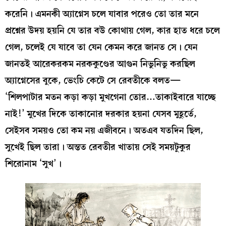
করেনি। এমনকী অ্যাগ্নেস চলে যাবার পরেও তো তার মনে
প্রশ্নের উদয় হয়নি যে তার বউ কোথায় গেল, কার হাত ধরে চলে
গেল, চলেই যে যাবে তা যেন কেমন করে জানত সে। যেন
জানতই আরেকরকম নরককুণ্ডের আগুন নিভুনিভু করছিল
অ্যাগ্নেসের বুকে, ভেংচি কেটে সে রেবতীকে বলত—
‘শিলপাটার মতন কড়া কড়া মুখগেনা তোর…তাকাইবারে যাচ্ছে
নাই!’ মুখের দিকে তাকানোর দরকার হয়না যেসব মুহূর্তে,
সেইসব সময়ও তো কম নয় এজীবনে। অতএব যতদিন ছিল,
সুখেই ছিল তারা। অন্তত রেবতীর খাতায় সেই সময়টুকুর
শিরোনাম ‘সুখ’।