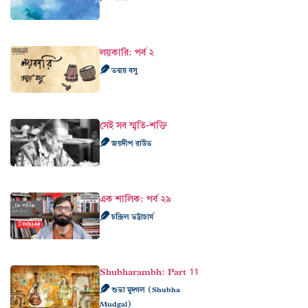
লয়কারি: পর্ব ২
তন্ময় বসু
সেই সব স্মৃতি-শক্তি
জয়দীপ রাউত
এক শালিক: পর্ব ২৯
চন্দ্রিল ভট্টাচার্য
Shubharambh: Part 11
শুভা মুদ্গল (Shubha
Mudgal)