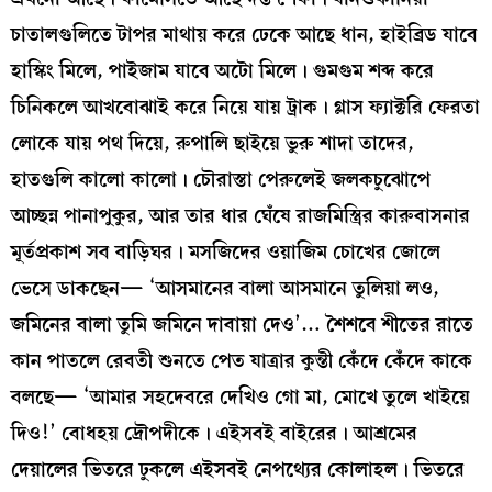
চাতালগুলিতে টাপর মাথায় করে ঢেকে আছে ধান, হাইব্রিড যাবে
হাস্কিং মিলে, পাইজাম যাবে অটো মিলে। গুমগুম শব্দ করে
চিনিকলে আখবোঝাই করে নিয়ে যায় ট্রাক। গ্লাস ফ্যাক্টরি ফেরতা
লোকে যায় পথ দিয়ে, রুপালি ছাইয়ে ভুরু শাদা তাদের,
হাতগুলি কালো কালো। চৌরাস্তা পেরুলেই জলকচুঝোপে
আচ্ছন্ন পানাপুকুর, আর তার ধার ঘেঁষে রাজমিস্ত্রির কারুবাসনার
মূর্তপ্রকাশ সব বাড়িঘর। মসজিদের ওয়াজিম চোখের জোলে
ভেসে ডাকছেন— ‘আসমানের বালা আসমানে তুলিয়া লও,
জমিনের বালা তুমি জমিনে দাবায়া দেও’… শৈশবে শীতের রাতে
কান পাতলে রেবতী শুনতে পেত যাত্রার কুন্তী কেঁদে কেঁদে কাকে
বলছে— ‘আমার সহদেবরে দেখিও গো মা, মোখে তুলে খাইয়ে
দিও!’ বোধহয় দ্রৌপদীকে। এইসবই বাইরের। আশ্রমের
দেয়ালের ভিতরে ঢুকলে এইসবই নেপথ্যের কোলাহল। ভিতরে