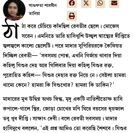
সাগুফতা শারমীন
তানিয়া
ঠা
ঠা করে চেঁচিয়ে কাঁদছিল রেবতীর ছেলে। মোজেস
সরেন। এমনিতে ভারি হাসিখুশি উচ্ছ্বল স্বাস্থ্যের দীপ্তিতে
জ্বলজ্বলে কালো ছেলেটি। পরে মাদার সুপিরিয়রকে কৈফিয়ত
দিচ্ছিল রেবতী— ‘সবসময় পোশ্ন, এখনি গির্জায় খাবার দিয়া
কহিলু যিশুর দেহ আর গিলিবার দিয়া কহিলু যিশুর রক্ত,
পুরোহিত কহিল— যিশুর দেহার রক্ত নিয়ে নে। সেইলা হামরা
খামো কেনে? হামরা কি যিশুখোর? হামরা কি ডাকিন?’
মাদারের মুখ উদ্বিগ্ন অথচ স্নিগ্ধ, মৃদু একটি নাতিশীতোষ্ণ হাসি
কপালে-গালে স্থির, জোড়া চোখের মণি ঘিরে বয়সের ধূম্রজাল
তবু খুব দীপ্তি। সাক্ষাৎ দেবী। বলে রেবতী সবসময়। মাদার
হাসিমুখে বললেন, ‘এই প্রশ্ন আমিও তো করেছি শৈশবে। যিশুর