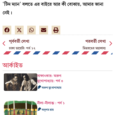
‘
টিম ম্যান
’
বলতে এর বাইরে আর কী বোঝায়, আমার জানা
নেই।
পূর্ববর্তী লেখা
পরবর্তী লেখা
ঢাকা ডায়েরি: পর্ব ১২
ভিন্নরঙের মহাকাব্য
আর্কাইভ
সাক্ষাৎকার: অরুণ
মুখোপাধ্যায়: পর্ব ৩
অরুণ মুখোপাধ্যায়
নীলা-নীলাব্জ : পর্ব ১
অনুপম রায়