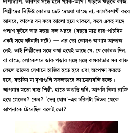
দাপাদাপি, তারপর সন্ধে হলে প্যাক‌-আপ। ঋতুতে ঋতুতে কাজ,
শিল্পীদের নির্দ্দিষ্ট কোনও ডেট দেওয়া যাচ্ছে না, কালবৈশাখী কবে
আসবে, কাশের বন কবে আলো হয়ে থাকবে, কবে একই সঙ্গে
পলাশ ফুটবে আর মহুয়া ফল ঝরবে (বছরে মাত্র চার-পাঁচদিন
একই সঙ্গে ঘটনাটা ঘটে) — এর তো কোনও আগাম আন্দাজ
নেই, তাই শিল্পীদের সঙ্গে কথা হয়েই আছে যে, যে কোনও দিন,
বা রাতে, লোকেশনে ডাক পড়ার সঙ্গে সঙ্গে কলকাতার সব কাজ
ফেলে তাদের সেখানে হাজির হতে হবে এবং অপেক্ষা করতে
হবে, যতদিন না দৃশ্যগুলি সফলভাবে ক্যামেরাবন্দি হচ্ছে।
আপনার মতো ব্যস্ত শিল্পী, হাতে অগুন্তি ছবি, আপনি কিনা রাজি
হয়ে গেলেন? কেন? ‘দেবু ঘোষ’-এর চরিত্রটা ভিতর থেকে
আপনাকে টেনেছিল বলেই তো?