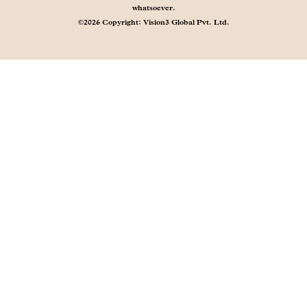
whatsoever.
©2026 Copyright: Vision3 Global Pvt. Ltd.