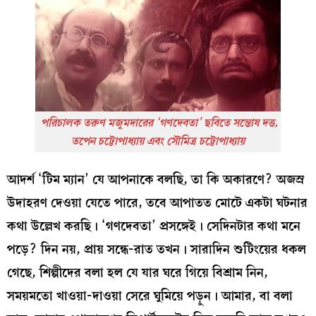
পরিচালক তরুণ মজুমদারের ‘গণদেবতা’ ছবিতে সন্তোষ দত্ত,
তপেন
চট্টোপাধ্যায়
এবং সৌমিত্র চট্টোপাধ্যায়
আদর্শ ‘টিম ম্যান’ যে আপনাকে বলছি, তা কি অকারণে? অজস্র
উদাহরণ দেওয়া যেতে পারে, তবে আপাতত মোটে একটা ঘটনার
কথা উল্লেখ করছি। ‘গণদেবতা’ প্রসঙ্গেই। সেদিনটার কথা মনে
পড়ে? দিন নয়, প্রায় সন্ধে-রাত তখন। সারাদিন শুটিংয়ের ধকল
গেছে, শিল্পীদের বলা হল যে যার ঘরে গিয়ে বিশ্রাম নিন,
সময়মতো খাওয়া-দাওয়া সেরে ঘুমিয়ে পড়ুন। আমার, বা বলা