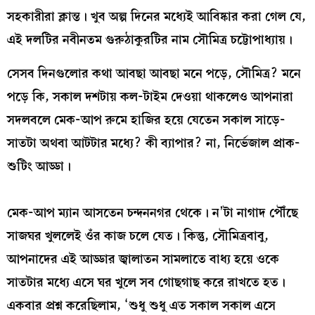
সহকারীরা ক্লান্ত। খুব অল্প দিনের মধ্যেই আবিষ্কার করা গেল যে,
এই দলটির নবীনতম গুরুঠাকুরটির নাম সৌমিত্র চট্টোপাধ্যায়।
সেসব দিনগুলোর কথা আবছা আবছা মনে পড়ে, সৌমিত্র? মনে
পড়ে কি, সকাল দশটায় কল-টাইম দেওয়া থাকলেও আপনারা
সদলবলে মেক-আপ রুমে হাজির হয়ে যেতেন সকাল সাড়ে-
সাতটা অথবা আটটার মধ্যে? কী ব্যাপার? না, নির্ভেজাল প্রাক-
শুটিং আড্ডা।
মেক-আপ ম্যান আসতেন চন্দননগর থেকে। ন’টা নাগাদ পৌঁছে
সাজঘর খুললেই ওঁর কাজ চলে যেত। কিন্তু, সৌমিত্রবাবু,
আপনাদের এই আড্ডার জ্বালাতন সামলাতে বাধ্য হয়ে ওকে
সাতটার মধ্যে এসে ঘর খুলে সব গোছগাছ করে রাখতে হত।
একবার প্রশ্ন করেছিলাম, ‘শুধু শুধু এত সকাল সকাল এসে