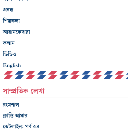
প্রবন্ধ
শিল্পকলা
আরামকেদারা
কলাম
ভিডিও
English
সাম্প্রতিক লেখা
রংমশাল
ক্লান্তি আমার
ডেটলাইন: পর্ব ৫৪