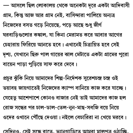
— আসলে ছিল লোকালয় থেকে অনেকটা দূরে একটা আদিবাসী
গ্রাম, কিন্তু আজ আর গ্রাম নেই, বাসিন্দারা পালিয়ে অন্যত্র
নিজেদের বসত গড়ে নিয়েছে, পড়ে আছে শুধু জীর্ণ
ঘরবাড়িগুলোর কঙ্কাল, যা কিনা মেরামত করে আবার আগের
চেহারায় ফিরিয়ে আনতে হবে। এখানেই চিত্রায়িত হবে সেই
দৃশ্য, যেখানে ছিরু পাল গায়ের ঝাল মেটাতে একটা গ্রামের পুরো
বায়েন পাড়া পুড়িয়ে সাফ করে দেবে।
প্রচুর ঝুঁকি নিয়ে আমাদের শিল্প-নির্দেশক সুরেশচন্দ্র চন্দ্র ওই
ভয়াবহ জায়গাতেই নিজেদের ক্যাম্প বানিয়ে কাজ করে যাচ্ছে।
যেহেতু আশেপাশে কোনও বাজার নেই তাই আমাদের কাজ হল
রোজ সন্ধের পর চাল-ডাল-তেল-নুন-মাছ-সবজি বয়ে নিয়ে
ওদের ওখানে পৌঁছে দেওয়া। নইলে বেচারিরা না খেয়ে মরবে।
সেদিনও, সেই সন্ধে রাতে, ভ্যানগাড়িতে আমরা মালপত্র ওঠাচ্ছি,