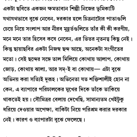
একটা ছবিতে একজন ক্ষমতাবান শিল্পী নিজের ভূমিকাটি
যথাযথভাবে বুঝে নেবেন, দরকার হলে চিত্রনাট্যের পাতাগুলি
চেয়ে নিয়ে সংলাপ আর নীরব মুহূর্তগুলিতে তাঁর কী কী করণীয়,
মনে মনে তার হিসেব কষে নেবেন, এর ভিতর নূতনত্ব কিছু নেই।
কিন্তু ছায়াছবির একটা নিজস্ব ছন্দ আছে, অনেকটা সংগীতের
মতো। সেই ছন্দের সঙ্গে তাল মিলিয়ে কোথায় আলাপ, কোথায়
জোড়, কোথায় ঝালা, আর সম্‌-ই বা কোথায়— এটা বুঝে
অভিনয় করা সত্যিই দুরূহ। অভিনেতা যত শক্তিশালীই হোন না
কেন, এ ব্যাপারে পরিচালকের মুখের দিকে তাঁকে তাকিয়ে
থাকতেই হয়। সৌমিত্রর বেলায় দেখেছি, সামান্যতম খেইটুকু
ধরিয়ে দেওয়ার অপেক্ষা, বাকিটা নিয়ে পরিশ্রম করার দরকার
নেই। কারণ ও ব্যাপারটা বুঝে ফেলেছে।