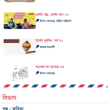
একটা গল্প, একটা গান ১৭
উপল সেনগুপ্ত, চন্দ্রিল ভট্টাচার্য
উল্টো দূরবিন: পর্ব ২২
স্বপ্নময় চক্রবর্তী
অ্যাবরা কা থ্যাবড়া ৪৫
উপল সেনগুপ্ত
বিভাগ
গল্প / কবিতা