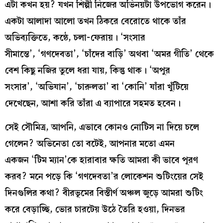
এটা কখন হয়? যখন শিল্পী নিজের অভিনয়টা উপভোগ করেন।
একটা আলাদা আলো তখন ঠিকরে বেরোতে থাকে তাঁর
অভিব্যক্তিতে, কন্ঠে, চলা-ফেরায়। ‘সংসার
সীমান্তে’, ‘গণদেবতা’, ‘চাঁদের বাড়ি’ অথবা ‘অমর গীতি’ থেকে
বেশ কিছু নজির তুলে ধরা যায়, কিন্তু থাক। ‘অপুর
সংসার’, ‘অভিযান’, ‘চারুলতা’ বা ‘কোনি’ যাঁরা খুঁটিয়ে
দেখেছেন, আশা করি তাঁরা এ ব্যাপারে সহমত হবেন।
সেই সৌমিত্র, আপনি, এভাবে কোনও নোটিস না দিয়ে চলে
গেলেন? অভিনেতা তো বটেই, আপনার মতো এমন
একজন ‘টিম ম্যান’কে হারাবার ক্ষতি আমরা কী ভাবে পূরণ
করব? মনে পড়ে কি ‘গণদেবতা’র লোকেশন শুটিংয়ের সেই
দিনগুলির কথা? বীরভূমের বিস্তীর্ণ অঞ্চল জুড়ে আমরা শুটিং
করে বেড়াচ্ছি, ভোর চারটেয় উঠে তৈরি হওয়া, দিনভর