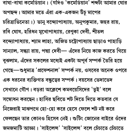
বাঘা-বাঘা কমেডিয়ান। (যদিও ‘কমেডিয়ান’ শব্দটা আমার ঘোর
অপছন্দ। আমার মতে এঁরা এক-একজন উঁচু মাপের
চরিত্রাভিনেতা।) ভানু বন্দ্যোপাধ্যায়, অনুপকুমার, জহর রায়,
রবি ঘোষ, হরিধন মুখোপাধ্যায়, রেণুকা দেবী, শীতল
বন্দ্যোপাধ্যায়, শ্যাম লাহা, অজিত চট্টোপাধ্যায় ছাড়াও পাহাড়ি
সান্যাল, সন্ধ্যা রায়, পদ্মা দেবী— এঁদের নিয়ে কাজ করতে গিয়ে
বুঝলাম, এঁদের সকলের মধ্যেই একটা অপূর্ব সম্পর্ক তৈরি হয়ে
গেছে—শুধুমাত্র ‘প্রফেশনাল’ সম্পর্ক নয়, ওসবের অনেক ওপরে
এক ধরনের ব্যক্তিগত বন্ধুত্বের সম্পর্ক। বয়সের ভেদাভেদ
সেখানে গৌণ। বড়রা অক্লেশে কমবয়েসিদের ‘তুই’ বলে
সম্বোধন করছেন। হাসির ছবিতে শট‌ দিতে দিতে কতবার যে
নিজেরাই মাঝপথে হো-হো করে হেসে ফেলে শট‌ নষ্ট করে
ফেলছেন তার কোনও হিসেব নেই। শুটিং জোনের বাইরে ওঁদের
জমজমাটি আড্ডা। ‘সাইলেন্স’ ‘সাইলেন্স’ বলে চেঁচাতে চেঁচাতে