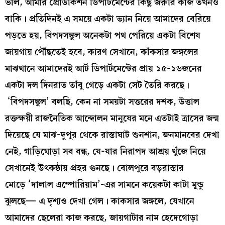
ভাল, আমার প্রোডাকশন ডিপার্টমেন্টের কিছু জরুরি কাজ তখনও
বাকি। প্রতিদিনই এ সময়ে একটা ভ্যান নিয়ে আমাদের বেরিয়ে
পড়তে হয়, বিপদসঙ্কুল অনেকটা পথ পেরিয়ে একটা বিশেষ
জায়গায় পৌঁছতেই হবে, কারণ সেখানে, কাঁকসার জঙ্গলের
মাঝখানে আমাদেরই আর্ট ডিপার্টমেন্টের প্রায় ১৫-১৬জনের
একটা দল দিনরাত তাঁবু গেড়ে একটা সেট তৈরি করছে।
‘বিপদসঙ্কুল’ বলছি, কেন না সময়টা সত্তরের দশক, উত্তাল
রক্তক্ষয়ী রাজনৈতিক আন্দোলন মানুষের মনে এতটাই ত্রাসের জন্ম
দিয়েছে যে মাঝ-দুপুর থেকে রাস্তাঘাট শুনশান, জনমানবের দেখা
নেই, গাড়িঘোড়া সব বন্ধ, যে-যার নিরাপদ আশ্রয় খুঁজে নিয়ে
সেখানেই উৎকন্ঠায় প্রহর গুনছে। বোলপুরে বড়রাস্তার
মোড়ে ‘দালাল এম্পোরিয়াম’-এর সামনে কয়েকটা কাটা মুন্ডু
ঝুলছে— এ দৃশ্যও দেখা গেল। কাকসার জঙ্গলে, যেখানে
আমাদের ছেলেরা কাজ করছে, জায়গাটার নাম হেদেগোড়া