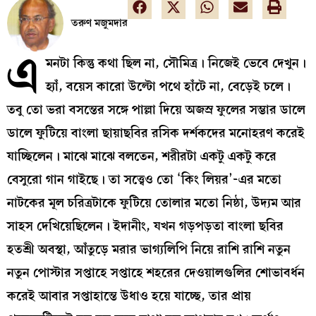
তরুণ মজুমদার
এ
মনটা কিন্তু কথা ছিল না, সৌমিত্র। নিজেই ভেবে দেখুন।
হ্যাঁ, বয়েস কারো উল্টো পথে হাঁটে না, বেড়েই চলে।
তবু তো ভরা বসন্তের সঙ্গে পাল্লা দিয়ে অজস্র ফুলের সম্ভার ডালে
ডালে ফুটিয়ে বাংলা ছায়াছবির রসিক দর্শকদের মনোহরণ করেই
যাচ্ছিলেন। মাঝে মাঝে বলতেন, শরীরটা একটু একটু করে
বেসুরো গান গাইছে। তা সত্ত্বেও তো ‘কিং লিয়র’-এর মতো
নাটকের মূল চরিত্রটাকে ফুটিয়ে তোলার মতো নিষ্ঠা, উদ্যম আর
সাহস দেখিয়েছিলেন। ইদানীং, যখন গড়পড়তা বাংলা ছবির
হতশ্রী অবস্থা, আঁতুড়ে মরার ভাগ্যলিপি নিয়ে রাশি রাশি নতুন
নতুন পোস্টার সপ্তাহে সপ্তাহে শহরের দেওয়ালগুলির শোভাবর্ধন
করেই আবার সপ্তাহান্তে উধাও হয়ে যাচ্ছে, তার প্রায়