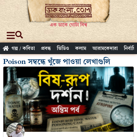
এক ডাকে গোটা বিশ্ব
গল্প / কবিতা
প্রবন্ধ
ভিডিও
কলাম
আরামকেদারা
নির্বাচ
Poison সম্বন্ধে খুঁজে পাওয়া লেখাগুলি