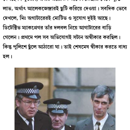
লাভ, অর্থাৎ আলেকজেন্দ্রারই ছুটি করিয়ে দেওয়া। সবদিক ভেবে
দেখলে, মিঃ অগাটারেরই মোটিভ ও সুযোগ দুইই আছে।
ডিটেক্টিভ ম্যাকগ্রেগর তাঁর দলবল নিয়ে আগাটারের বাড়ি
গেলেন। প্রথমে পল সব অভিযোগই সটান অস্বীকার করছিল।
কিন্তু পুলিশে ছুঁলে আঠারো ঘা। তাই শেষমেষ স্বীকার করতে বাধ্য
হল।