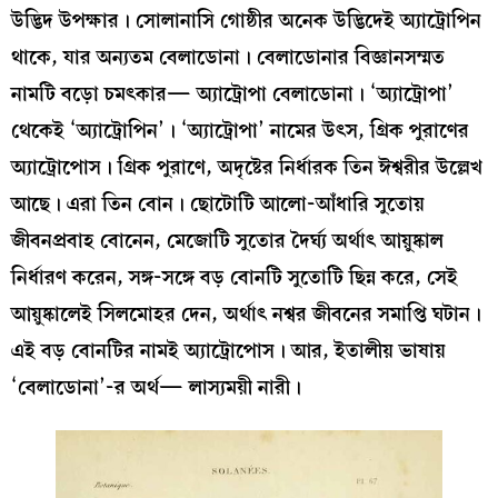
উদ্ভিদ উপক্ষার। সোলানাসি গোষ্ঠীর অনেক উদ্ভিদেই অ্যাট্রোপিন
থাকে, যার অন্যতম বেলাডোনা। বেলাডোনার বিজ্ঞানসম্মত
নামটি বড়ো চমৎকার— অ্যাট্রোপা বেলাডোনা। ‘অ্যাট্রোপা’
থেকেই ‘অ্যাট্রোপিন’। ‘অ্যাট্রোপা’ নামের উৎস, গ্রিক পুরাণের
অ্যাট্রোপোস। গ্রিক পুরাণে, অদৃষ্টের নির্ধারক তিন ঈশ্বরীর উল্লেখ
আছে। এরা তিন বোন। ছোটোটি আলো-আঁধারি সুতোয়
জীবনপ্রবাহ বোনেন, মেজোটি সুতোর দৈর্ঘ্য অর্থাৎ আয়ুষ্কাল
নির্ধারণ করেন, সঙ্গ-সঙ্গে বড় বোনটি সুতোটি ছিন্ন করে, সেই
আয়ুষ্কালেই সিলমোহর দেন, অর্থাৎ নশ্বর জীবনের সমাপ্তি ঘটান।
এই বড় বোনটির নামই অ্যাট্রোপোস। আর, ইতালীয় ভাষায়
‘বেলাডোনা’-র অর্থ— লাস্যময়ী নারী।