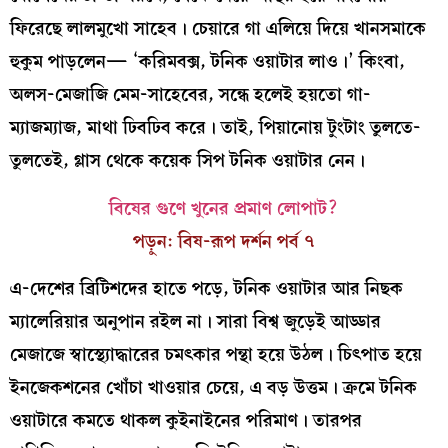
ফিরেছে লালমুখো সাহেব। চেয়ারে গা এলিয়ে দিয়ে খানসমাকে
হুকুম পাড়লেন— ‘করিমবক্স, টনিক ওয়াটার লাও।’ কিংবা,
অলস-মেজাজি মেম-সাহেবের, সন্ধে হলেই হয়তো গা-
ম্যাজম্যাজ, মাথা ঢিবঢিব করে। তাই, পিয়ানোয় টুংটাং তুলতে-
তুলতেই, গ্লাস থেকে কয়েক সিপ টনিক ওয়াটার নেন।
বিষের গুণে খুনের প্রমাণ লোপাট?
পড়ুন: বিষ-রূপ দর্শন পর্ব ৭
এ-দেশের ব্রিটিশদের হাতে পড়ে, টনিক ওয়াটার আর নিছক
ম্যালেরিয়ার অনুপান রইল না। সারা বিশ্ব জুড়েই আড্ডার
মেজাজে স্বাস্থ্যোদ্ধারের চমৎকার পন্থা হয়ে উঠল। চিৎপাত হয়ে
ইনজেকশনের খোঁচা খাওয়ার চেয়ে, এ বড় উত্তম। ক্রমে টনিক
ওয়াটারে কমতে থাকল কুইনাইনের পরিমাণ। তারপর