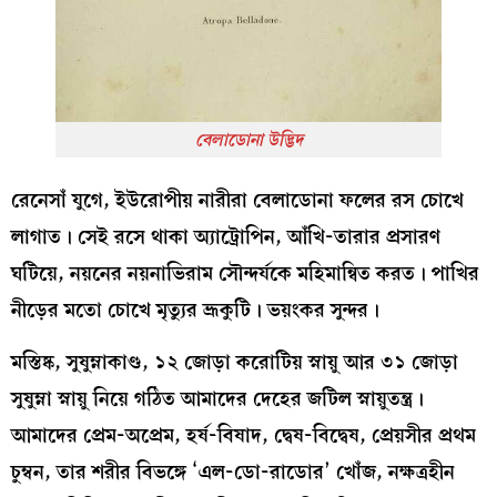
বেলাডোনা উদ্ভিদ
রেনেসাঁ যুগে, ইউরোপীয় নারীরা বেলাডোনা ফলের রস চোখে
লাগাত। সেই রসে থাকা অ্যাট্রোপিন, আঁখি-তারার প্রসারণ
ঘটিয়ে, নয়নের নয়নাভিরাম সৌন্দর্যকে মহিমান্বিত করত। পাখির
নীড়ের মতো চোখে মৃত্যুর ভ্রূকুটি। ভয়ংকর সুন্দর।
মস্তিষ্ক, সুষুম্নাকাণ্ড, ১২ জোড়া করোটিয় স্নায়ু আর ৩১ জোড়া
সুষুম্না স্নায়ু নিয়ে গঠিত আমাদের দেহের জটিল স্নায়ুতন্ত্র।
আমাদের প্রেম-অপ্রেম, হর্ষ-বিষাদ, দ্বেষ-বিদ্বেষ, প্রেয়সীর প্রথম
চুম্বন, তার শরীর বিভঙ্গে ‘এল-ডো-রাডোর’ খোঁজ, নক্ষত্রহীন