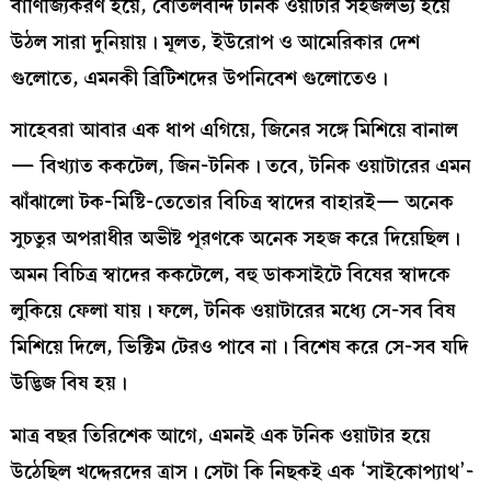
বাণিজ্যিকরণ হয়ে, বোতলবন্দি টনিক ওয়াটার সহজলভ্য হয়ে
উঠল সারা দুনিয়ায়। মূলত, ইউরোপ ও আমেরিকার দেশ
গুলোতে, এমনকী ব্রিটিশদের উপনিবেশ গুলোতেও।
সাহেবরা আবার এক ধাপ এগিয়ে, জিনের সঙ্গে মিশিয়ে বানাল
— বিখ্যাত ককটেল, জিন-টনিক। তবে, টনিক ওয়াটারের এমন
ঝাঁঝালো টক-মিষ্টি-তেতোর বিচিত্র স্বাদের বাহারই— অনেক
সুচতুর অপরাধীর অভীষ্ট পূরণকে অনেক সহজ করে দিয়েছিল।
অমন বিচিত্র স্বাদের ককটেলে, বহু ডাকসাইটে বিষের স্বাদকে
লুকিয়ে ফেলা যায়। ফলে, টনিক ওয়াটারের মধ্যে সে-সব বিষ
মিশিয়ে দিলে, ভিক্টিম টেরও পাবে না। বিশেষ করে সে-সব যদি
উদ্ভিজ বিষ হয়।
মাত্র বছর তিরিশেক আগে, এমনই এক টনিক ওয়াটার হয়ে
উঠেছিল খদ্দেরদের ত্রাস। সেটা কি নিছকই এক ‘সাইকোপ্যাথ’-