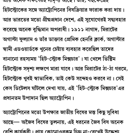
প্রায় অনেক লক্ষণেরই সাদৃশ্য আছে। তাই, বহুক্ষেত্রেই
হিটস্ট্রোকের সঙ্গে অ্যাট্রোপিনের বিষক্রিয়ার ফারাক করা দায়।
আর ভারতের মতো গ্রীষ্মপ্রধান দেশে, এই সুযোগেরই সদ্ব্যবহার
করেছে অনেক বুদ্ধিমান অপরাধী। ১৯১১ নাগাদ, মিরাটের
অগাস্টা ফুল্যাম ও তাঁর ডাক্তার প্রেমিক হেনরি ক্লার্ক, অগাস্টার
স্বামী এডওয়ার্ডকে খুনের চেষ্টায় ব্যবহার করেছিল তাদের
বানানো রহস্যময় ‘হিট-স্ট্রোক মিক্সচার’। যা খেলে ভিক্টিম
হিটস্ট্রোক সদৃশ্য লক্ষণে মারা যাবে। আর মিরাটের ঠা-ঠা গরমে,
হিটস্ট্রোক খুবই স্বাভাবিক, তাই কেউ সন্দেহও করবে না। সেই
কেস ডিটেলস ঘাঁটলে দেখা যায়, এই ‘হিট-স্ট্রোক মিক্সচার’এর
প্রধানতম উপাদান ছিল অ্যাট্রোপিন।
অ্যাট্রোপিনের মতো উপক্ষার জাতীয় বিষের মস্ত কিছু সুবিধা
আছে— অজৈব বিষের তুলনায়, এই ধরনের জৈব বিষ অনেক
বেশি কার্যকরী। প্রায় কোনোওরকম চিহ্ন না-রেখেই উদ্দেশ্য