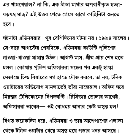
এর খামখেয়াল? না কি, এক ঠান্ডা মাথার অপরাধীকৃত হত্যা-
ষড়যন্ত্র মাত্র? এই উত্তর পেতে গেলে আগে কাহিনিটা শুনতে
হবে।
ঘটনাটা এডিনবরার। খুব বেশিদিনের ঘটনা নয়। ১৯৯৪ সালের।
সে-বছর আগস্টের শেষদিকে, এডিনবরা কাউন্টি পুলিশের
নাওয়া-খাওয়া মাথায় উঠল। আগস্ট মাস, গ্রীষ্ম প্রায় শেষ হতে
চলল। কোথায় পুলিশ অফিসাররা সন্ধের পর একটু হাল্কা
মেজাজে চিল্ড বিয়ারের মগ হাতে মৌজ করবে, তা নয়, টনিক
ওয়াটারের অভিযোগ সামলাতেই তাঁরা নাজেহাল। অফিস ঘরে
নিরন্তর টেলিফোনের বিপদঘণ্টি। রিসিভার তোলার আগেই,
অফিসাররা ভাবেন— ওই বোধহয় আবার কেউ অসুস্থ হল!
বিগত কয়েকদিন ধরে, এডিনবরা ও তার আশেপাশের এলাকা
থেকে টনিক ওয়াটার খেয়ে অসুস্থ হয়ে পড়ার খবর আসছে।