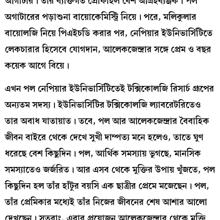
আগাটার। তার ব্যক্তিগত প্রোফাইল বেশ আগ্রহব্যঞ্জক। পল
অগাটারের পড়াশুনা বায়োকেমিস্ট্রি নিয়ে। পরে, মলিকুলার
বায়োলজি নিয়ে পিএইচডি করার পর, নেপিয়ার ইউনিভার্সিটিতে
লেকচারার হিসেবে যোগদান, আলেকজেন্দ্রার সঙ্গে প্রেম ও বছর
কয়েক আগে বিয়ে।
এখন পল নেপিয়ার ইউনিভার্সিটিতেই টক্সিকোলজি রিসার্চ গ্রূপের
অন্যতম সদস্য। ইউনিভার্সিটির টক্সিকোলজি ল্যাবরেটরিতেও
তার অবাধ যাতায়াত। তবে, পল আর আলেকজেন্দ্রার বৈবাহিক
জীবন বাইরে থেকে দেখে সুখী দাম্পত্য মনে হলেও, তাতে ঘুণ
ধরেছে বেশ কিছুদিন। পল, আর্থিক সমস্যায় ভুগছে, মানসিক
সমস্যাতেও জর্জরিত। আর এসব থেকে মুক্তির উপায় খুঁজতে, পল
কিছুদিন হল তাঁর হাঁটুর বয়সি এক ছাত্রীর প্রেমে মজেছেন। পল,
তাঁর প্রেমিকার মধ্যেই তাঁর নিজের জীবনের শেষ আশার আলো
দেখছেন। সুতরাং, এবার প্রয়োজন আলেকজেন্দ্রার থেকে মুক্তি