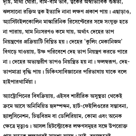
দৃষ্টি, মাথা ঘোরা, বমি-বমি ভাব, ত্বকের অস্বাভাবিক শুষ্কতা,
ঝলসানো রক্তিম ত্বক ইত্যাদি নানা লক্ষণ প্রকাশ পায়। এছাড়াও,
অ্যাসিটাইলকোলিন মাস্কারিনিক রিসেপ্টেরের সঙ্গে সংযুক্ত হতে
না পারায়, ঘাম নিঃসরণও কমে যায়, অর্থাৎ দেহের তাপ
নিয়ন্ত্রণের প্রক্রিয়াটি বিঘ্নিত হয়। দেহের ‘কুলিং মেকানিজম’
বিগড়ে যাওয়ায়, উষ্ণ পরিবেশে দেহ তাপ নিয়ন্ত্রণ করতে পারে
না। দেহের অভ্যন্তরীণ তাপও নিয়ন্ত্রিত হয় না। ফলস্বরূপ, দেহ-
তাপমাত্রা বৃদ্ধি পায়। চিকিৎসাবিজ্ঞানের পরিভাষায় যাকে বলে
হাইপারথার্মিয়া।
অ্যাট্রোপিনের বিষক্রিয়ায়, এইসব শারীরিক অসুস্থতা থেকেই
ক্রমে আসে অনিমিয়িত হৃদস্পন্দন, হার্ট-ফেইলিওরের সম্ভাবনা,
হ্যালুসিনেশন, চিত্তবিভ্রম বা ডেলিরিয়াম, কোমা এবং অনেক
ক্ষেত্রে মৃত্যুও। আসল হিটস্ট্রোকের লক্ষণসমূহর সঙ্গে উপরোক্ত