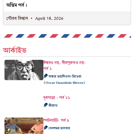
অন্তিম পর্ব।
গৌরব বিশ্বাস
April 18, 2026
আর্কাইভ
ঈশ্বরও নয়, বীরপুরুষও নয়:
পর্ব ১
অস্কার গুয়ার্দিওলা-রিভেরা
(Oscar Guardiola-Rivera)
দূরপাল্লা : পর্ব ১১
শ্রীজাত
স্পটলাইট: পর্ব ৯
দেবশঙ্কর হালদার