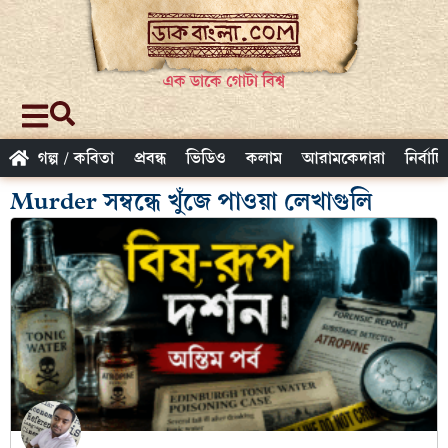
এক ডাকে গোটা বিশ্ব
গল্প / কবিতা
প্রবন্ধ
ভিডিও
কলাম
আরামকেদারা
নির্বাচ
Murder সম্বন্ধে খুঁজে পাওয়া লেখাগুলি