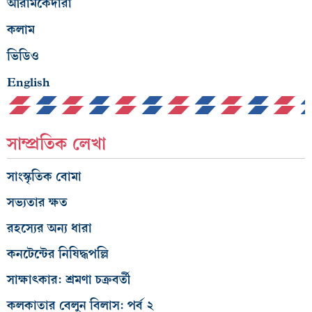
আরামকেদারা
কলাম
ভিডিও
English
সাম্প্রতিক লেখা
সাংস্কৃতিক বোমা
সভ্যতার ক্ষত
রহস্যের অন্য ধারা
কনটেন্টের নিষিদ্ধপল্লি
সাক্ষাৎকার: শ্রমণা চক্রবর্তী
কলকাতার বেলুন বিলাস: পর্ব ২