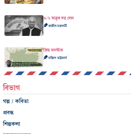
৬/১ অক্রূর দত্ত লেন
রাজীব চক্রবর্তী
প্রিয় মনস্টার
চন্দ্রিল ভট্টাচার্য
বিভাগ
গল্প / কবিতা
প্রবন্ধ
শিল্পকলা