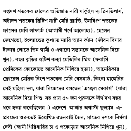
সপ্তদশ শতকের ফ্রান্সের অভিজাত নারী মার্কুইস দ‍্য ব্রিনভিলার্স,
অষ্টাদশ শতকের ব্রিটিশ নারী মেরি ব্ল্যান্ডি, ঊনবিংশ শতকের
ফ্রান্সের মেরি লাফার্জ (আগামী পর্বে আলোচ্য), হেলেন
জেগেডো, ইংল্যান্ডের কুখ্যাত ম্যারি অ্যান কটন (জীবন বিমার
টাকার লোভে তিন স্বামী ও এগারো সন্তানকে আর্সেনিক দিয়ে
খুন), বছর কুড়ির স্কটিশ কন্যা মেডিলিন স্মিথ (ফরাসি
প্রেমিকের কোকোতে আর্সেনিক মিশিয়ে হত্যা), আমেরিকার
ফ্লোরেন্স মেব্রিক বিংশ শতকের মেরি বেসনার্ড, কিংবা হাঙ্গেরির
সেই মহিলা দল, যারা নিজেদের বলতেন ‘এঞ্জেল মেকার্স’ (যারা
আর্সেনিক দিয়ে শিশু-সহ প্রায় ৫০ জন পুরুষকে দীর্ঘ দশ বছর
ধরে হত্যা করেছিলেন।) এদেশে, আগ্রার অগাস্টা ফুল্যাম, এ-
প্রবন্ধের শুরুতেই উল্লেখিত রতনবাঈ জৈন, সাতের দশকে নির্মলা
দেবী (স্বামী গিরিধারির চা ও পকোড়ায় আর্সেনিক মিশিয়ে খুন),