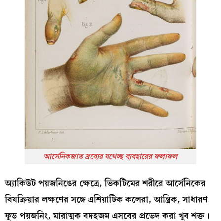
আর্সেনিকজাত দ্রব্যের যথেচ্ছ ব্যবহারের ফলাফল
অ্যাকিউট পয়জনিঙের ক্ষেত্রে, ভিকটিমের শরীরে আর্সেনিকের
বিষক্রিয়ার লক্ষণের সঙ্গে এশিয়াটিক কলেরা, আন্ত্রিক, সাধারণ
ফুড পয়জনিং, মারাত্মক বদহজম এসবের প্রভেদ করা খুব শক্ত।