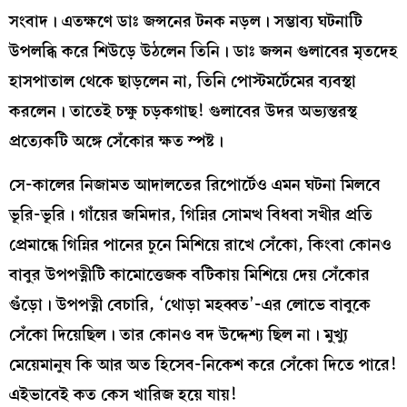
সংবাদ। এতক্ষণে ডাঃ জন্সনের টনক নড়ল। সম্ভাব্য ঘটনাটি
উপলব্ধি করে শিউড়ে উঠলেন তিনি। ডাঃ জন্সন গুলাবের মৃতদেহ
হাসপাতাল থেকে ছাড়লেন না, তিনি পোস্টমর্টেমের ব্যবস্থা
করলেন। তাতেই চক্ষু চড়কগাছ! গুলাবের উদর অভ্যন্তরস্থ
প্রত্যেকটি অঙ্গে সেঁকোর ক্ষত স্পষ্ট।
সে-কালের নিজামত আদালতের রিপোর্টেও এমন ঘটনা মিলবে
ভূরি-ভূরি। গাঁয়ের জমিদার, গিন্নির সোমত্থ বিধবা সখীর প্রতি
প্রেমান্ধে গিন্নির পানের চুনে মিশিয়ে রাখে সেঁকো, কিংবা কোনও
বাবুর উপপত্নীটি কামোত্তেজক বটিকায় মিশিয়ে দেয় সেঁকোর
গুঁড়ো। উপপত্নী বেচারি, ‘থোড়া মহব্বত’-এর লোভে বাবুকে
সেঁকো দিয়েছিল। তার কোনও বদ উদ্দেশ্য ছিল না। মুখ্যু
মেয়েমানুষ কি আর অত হিসেব-নিকেশ করে সেঁকো দিতে পারে!
এইভাবেই কত কেস খারিজ হয়ে যায়!