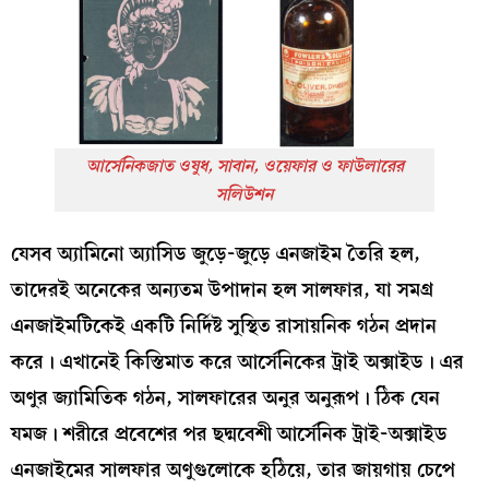
আর্সেনিকজাত ওষুধ, সাবান, ওয়েফার ও ফাউলারের
সলিউশন
যেসব অ্যামিনো অ্যাসিড জুড়ে-জুড়ে এনজাইম তৈরি হল,
তাদেরই অনেকের অন্যতম উপাদান হল সালফার, যা সমগ্র
এনজাইমটিকেই একটি নির্দিষ্ট সুস্থিত রাসায়নিক গঠন প্রদান
করে। এখানেই কিস্তিমাত করে আর্সেনিকের ট্রাই অক্সাইড। এর
অণুর জ্যামিতিক গঠন, সালফারের অনুর অনুরূপ। ঠিক যেন
যমজ। শরীরে প্রবেশের পর ছদ্মবেশী আর্সেনিক ট্রাই-অক্সাইড
এনজাইমের সালফার অণুগুলোকে হঠিয়ে, তার জায়গায় চেপে