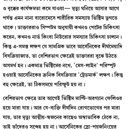
ও বৃক্কের কার্যক্ষমতা কমে যাওয়া— মৃত্যু ঘনিয়ে আসার আগে
পর্যন্ত এমন নানা বারোমেসে শারীরিক সমস্যায় ভিক্টিম ভুগতে
থাকে। ডাক্তাররাও সিম্পটম অনুযায়ী কখনও পেটের চিকিৎসা
করেন, কখনও নার্ভ কিংবা নিউরোর সমস্যার চিকিৎসা চালান।
কিন্তু এ-সমস্ত লক্ষণ যে সামগ্রিক ভাবে আর্সেনিকের দীর্ঘমেয়াদি
বিষক্রিয়াজাত, তা বেশিরভাগ ক্ষেত্রেই ডাক্তাররা বুঝে উঠতে
অসমর্থ হন। একমাত্র ভিক্টিমের নখে, ‘মেস-লাইন’ পরিস্পুট
হওয়াই আর্সেনিকের ক্রনিক বিষক্রিয়ার ‘ট্রেডমার্ক’ লক্ষণ। কিন্তু
বহু ক্ষেত্রেই, তা ঠিকসময়ে পরিস্ফুট হয় না।
বেশিরভাগ ক্ষেত্রে তার আগেই ভিক্টিম মাল্টি-অরগ্যান ফেলিওর
হয়ে মারা যায়। আর যে-ব্যক্তি দীর্ঘদিন রোগভোগের পর মারা
যায়, তার মৃত্যু আত্মীয়-স্বজনের কাছেও অস্বাভাবিক ঠেকে না,
তাই তাঁদেরও সন্দেহ হয় না। আর্সেনিকের স্লো-পয়জনিংয়ের