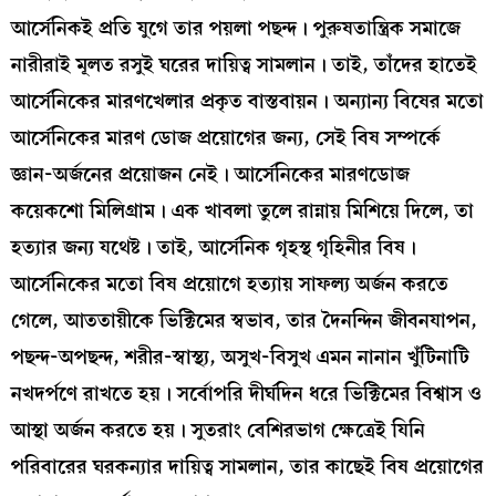
আর্সেনিকই প্রতি যুগে তার পয়লা পছন্দ। পুরুষতান্ত্রিক সমাজে
নারীরাই মূলত রসুই ঘরের দায়িত্ব সামলান। তাই, তাঁদের হাতেই
আর্সেনিকের মারণখেলার প্রকৃত বাস্তবায়ন। অন্যান্য বিষের মতো
আর্সেনিকের মারণ ডোজ প্রয়োগের জন্য, সেই বিষ সম্পর্কে
জ্ঞান-অর্জনের প্রয়োজন নেই। আর্সেনিকের মারণডোজ
কয়েকশো মিলিগ্রাম। এক খাবলা তুলে রান্নায় মিশিয়ে দিলে, তা
হত্যার জন্য যথেষ্ট। তাই, আর্সেনিক গৃহস্থ গৃহিনীর বিষ।
আর্সেনিকের মতো বিষ প্রয়োগে হত্যায় সাফল্য অর্জন করতে
গেলে, আততায়ীকে ভিক্টিমের স্বভাব, তার দৈনন্দিন জীবনযাপন,
পছন্দ-অপছন্দ, শরীর-স্বাস্থ্য, অসুখ-বিসুখ এমন নানান খুঁটিনাটি
নখদর্পণে রাখতে হয়। সর্বোপরি দীর্ঘদিন ধরে ভিক্টিমের বিশ্বাস ও
আস্থা অর্জন করতে হয়। সুতরাং বেশিরভাগ ক্ষেত্রেই যিনি
পরিবারের ঘরকন্যার দায়িত্ব সামলান, তার কাছেই বিষ প্রয়োগের