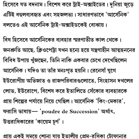
হিসেবে যত বদনাম। বিশেষ করে ট্রাই-অক্সাইডের। দুনিয়া জুড়ে
এটিই বহুলব্যবহৃত এবং সহজলভ্য। সাধারণভাবে ‘আর্সেনিক’
বলতেও এই আর্সেনিক ট্রাই-অক্সাইডকেই বোঝায়।
বিষ হিসেবে আর্সেনিকের ব্যবহার স্মরণাতীত কাল থেকে।
জনশ্রুতি আছে, ক্লিওপেট্রা যখন হন্যে হয়ে যন্ত্রণাহীন আত্মহননের
বিবিধ উপায় খুঁজছেন, তিনি নাকি একবার চেখে দেখেছিলেন
আর্সেনিক। যদিও তা তাঁর মনঃপূত হয়নি। রেনেসাঁ যুগে
ইউরোপীয় অভিজাত ও রাজপরিবারগুলোতে, সিংহাসন দখলের
লোভ, ইউরোপে, বিশেষ করে ইতালিতে সেঁকোর ব্যবহারকে
প্রায় শিল্পের পর্যায়ে নিয়ে গেছিল। আর্সেনিক ‘কিং-মেকার’,
ফরাসি ভাষায়— ‘poudre de Succession’ অর্থাৎ,
উত্তরাধিকারের ‘কায়েম চূর্ণ’।
প্রায় একই সময়ে শোনা যায় ইতালীয় প্রেম-রসিকা টোফানার