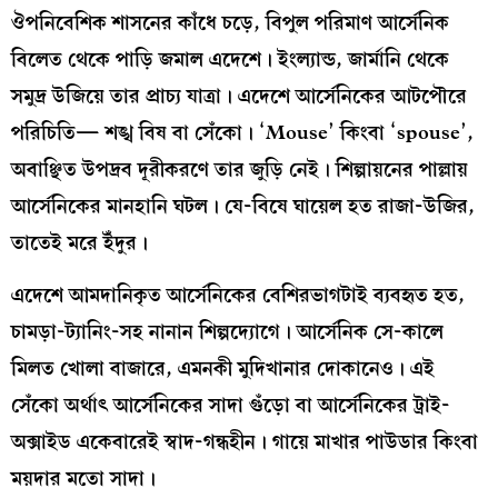
ঔপনিবেশিক শাসনের কাঁধে চড়ে, বিপুল পরিমাণ আর্সেনিক
বিলেত থেকে পাড়ি জমাল এদেশে। ইংল্যান্ড, জার্মানি থেকে
সমুদ্র উজিয়ে তার প্রাচ্য যাত্রা। এদেশে আর্সেনিকের আটপৌরে
পরিচিতি— শঙ্খ বিষ বা সেঁকো। ‘Mouse’ কিংবা ‘spouse’,
অবাঞ্ছিত উপদ্রব দূরীকরণে তার জুড়ি নেই। শিল্পায়নের পাল্লায়
আর্সেনিকের মানহানি ঘটল। যে-বিষে ঘায়েল হত রাজা-উজির,
তাতেই মরে ইঁদুর।
এদেশে আমদানিকৃত আর্সেনিকের বেশিরভাগটাই ব্যবহৃত হত,
চামড়া-ট্যানিং-সহ নানান শিল্পদ্যোগে। আর্সেনিক সে-কালে
মিলত খোলা বাজারে, এমনকী মুদিখানার দোকানেও। এই
সেঁকো অর্থাৎ আর্সেনিকের সাদা গুঁড়ো বা আর্সেনিকের ট্রাই-
অক্সাইড একেবারেই স্বাদ-গন্ধহীন। গায়ে মাখার পাউডার কিংবা
ময়দার মতো সাদা।