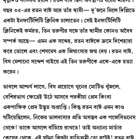
মৃত্যুদণ্ড কার্যকর হয়নি। রতন বাঈ ছিল অবস্থাপন্ন ঘরের মহিলা।
বছর ৩৫-এর রতন বাঈ আর তাঁর স্বামী— দু’জনে মিলে দিল্লিতে
একটা ইনফার্টিলিটি ক্লিনিক চালাতেন। সেই ইনফার্টিলিটি
ক্লিনিকেই কর্মরত, তিন তরুণীর সঙ্গে তাঁর স্বামীর কোনও অবৈধ
সম্পর্ক আছে— এমন এক সন্দেহ, রতন বাঈকে ক্রমে দিশেহারা
করে তোলে এবং শেষমেষ এক জিঘাংসার জন্ম দেয়। রতন বাঈ,
বিষ মেশানো সন্দেশ খাইয়ে এই তিন তরুণীকে একে-একে হত্যা
করেন।
ভাবলে আশ্চর্য লাগে, বিষ প্রয়োগে খুনের মোটিভ খুঁজলে,
বেশিরভাগ ক্ষেত্রেই উঠে আসবে পরকীয়া প্রেম কিংবা
একপাক্ষিক প্রেম উদ্ভূত অপ্রাপ্তি। কিন্তু রতন বাঈ এমন কাণ্ড
ঘটিয়েছিলেন, নিজের ভালবাসার প্রতি অসম্ভব এক পজেসিভনেস
থেকে! তাকে আগলে বাঁচিয়ে রাখতে! তাই অন্যান্য মার্ডার
কেসের থেকে, এই ঘটনা কিছুটা ব্যতিক্রমী তো বটেই! রতন বাঈ,