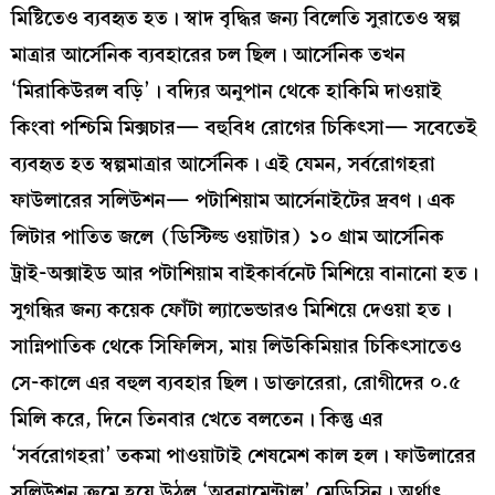
মিষ্টিতেও ব‍্যবহৃত হত। স্বাদ বৃদ্ধির জন্য বিলেতি সুরাতেও স্বল্প
মাত্রার আর্সেনিক ব্যবহারের চল ছিল। আর্সেনিক তখন
‘মিরাকিউরল বড়ি’। বদ‍্যির অনুপান থেকে হাকিমি দাওয়াই
কিংবা পশ্চিমি মিক্সচার— বহুবিধ রোগের চিকিৎসা— সবেতেই
ব্যবহৃত হত স্বল্পমাত্রার আর্সেনিক। এই যেমন, সর্বরোগহরা
ফাউলারের সলিউশন— পটাশিয়াম আর্সেনাইটের দ্রবণ। এক
লিটার পাতিত জলে (ডিস্টিল্ড ওয়াটার) ১০ গ্রাম আর্সেনিক
ট্রাই-অক্সাইড আর পটাশিয়াম বাইকার্বনেট মিশিয়ে বানানো হত।
সুগন্ধির জন্য কয়েক ফোঁটা ল্যাভেন্ডারও মিশিয়ে দেওয়া হত।
সান্নিপাতিক থেকে সিফিলিস, মায় লিউকিমিয়ার চিকিৎসাতেও
সে-কালে এর বহুল ব্যবহার ছিল। ডাক্তারেরা, রোগীদের ০.৫
মিলি করে, দিনে তিনবার খেতে বলতেন। কিন্তু এর
‘সর্বরোগহরা’ তকমা পাওয়াটাই শেষমেশ কাল হল। ফাউলারের
সলিউশন ক্রমে হয়ে উঠল ‘অরনামেন্টাল’ মেডিসিন। অর্থাৎ,