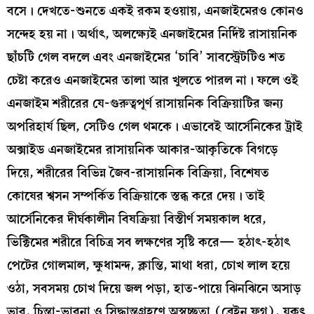
বসে। দেখতে-শুনতে একই রকম হওয়ায়, এনজাইমেরও কোনও
সন্দেহ হয় না। অর্থাৎ, অলক্ষ্যেই এনজাইমের নির্দিষ্ট রাসায়নিক
ছাঁচটি গেল বদলে এবং এনজাইমের ‘চাবি’ সাবস্ট্রেটটিও শত
চেষ্টা করেও এনজাইমের তালা আর খুলতে পারল না। ফলে ওই
এনজাইম শরীরের যে-গুরুত্বপূর্ণ রাসায়নিক বিক্রিয়াটির জন্য
অপরিহার্য ছিল, সেটিও গেল থমকে। এভাবেই আর্সেনিকের ট্রাই
অক্সাইড এনজাইমের রাসায়নিক আকার-আকৃতিকে বিগড়ে
দিয়ে, শরীরের বিভিন্ন জৈব-রাসায়নিক বিক্রিয়া, বিশেষত
কোষের শ্বসন সম্পর্কিত বিক্রিয়াকে স্তব্ধ করে দেয়। তাই
আর্সেনিকের দীর্ঘকালীন বিষক্রিয়া বিস্তীর্ণ সময়কাল ধরে,
ভিক্টিমের শরীরে বিচিত্র সব লক্ষণের সৃষ্টি করে— হঠাৎ-হঠাৎ
পেটের গোলমাল, ক্ষুধামন্দ, ক্লান্তি, মাথা ধরা, চোখ লাল হয়ে
ওঠা, সবসময় চোখ দিয়ে জল পড়া, হাত-পায়ে ঝিনঝিনে অসাড়
ভাব, চিন্তা-ভাবনা ও সিদ্ধান্তগ্রহণে অস্বচ্ছতা (ব্রেইন ফগ), যকৃৎ