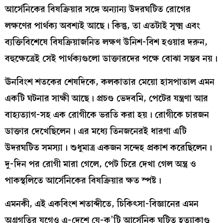
আর্সেনিকের বিষক্রিয়ার সঙ্গে অন্যান্য উদরঘটিত রোগের
লক্ষণের পার্থক্য অবশ্যই আছে। কিন্তু, তা এতটাই সূক্ষ্ম এবং
ব্যক্তিবিশেষে বিষক্রিয়াজনিত লক্ষণ উনিশ-বিশ হওয়ার দরুন,
বহুক্ষেত্রেই সেই পার্থক্যগুলো ডাক্তারদের পক্ষে বোঝা সম্ভব নয়।
ঊনবিংশ শতকের শেষদিকে, কলকাতার মেয়ো হাসপাতাল এমন
একটি ঘটনার সাক্ষী আছে। প্রচণ্ড ভেদবমি, পেটের যন্ত্রণা আর
বাহ‍্যত্যাগ-সহ এক রোগীকে ভরতি করা হয়। রোগীকে চারজন
ডাক্তার দেখেছিলেন। এর মধ্যে তিনজনেরই ধারণা এটি
উদরঘটিত সমস্যা। শুধুমাত্র একজন সন্দেহ প্রকাশ করেছিলেন।
দু-দিন পর রোগী মারা গেলে, পেট চিরে দেখা গেল অন্ত্র ও
পাকস্থলিতে আর্সেনিকের বিষক্রিয়ার ক্ষত স্পষ্ট।
এমনকী, এই একবিংশ শতাব্দীতে, চিকিৎসা-বিজ্ঞানের এমন
অগ্রগতির যুগেও এ-দেশে যে-ক’টি আর্সেনিক ঘটিত হত্যাকাণ্ড