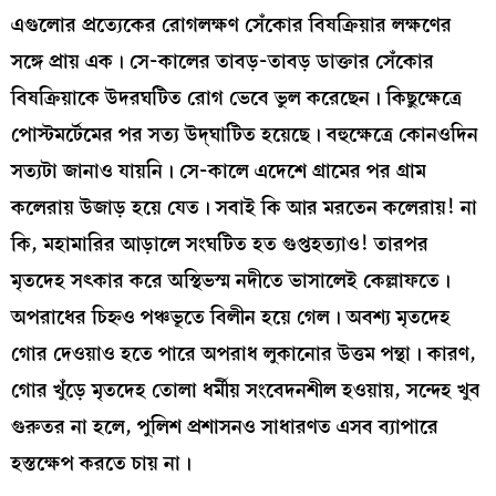
এগুলোর প্রত্যেকের রোগলক্ষণ সেঁকোর বিষক্রিয়ার লক্ষণের
সঙ্গে প্রায় এক। সে-কালের তাবড়-তাবড় ডাক্তার সেঁকোর
বিষক্রিয়াকে উদরঘটিত রোগ ভেবে ভুল করেছেন। কিছুক্ষেত্রে
পোস্টমর্টেমের পর সত্য উদ্‌ঘাটিত হয়েছে। বহুক্ষেত্রে কোনওদিন
সত্যটা জানাও যায়নি। সে-কালে এদেশে গ্রামের পর গ্রাম
কলেরায় উজাড় হয়ে যেত। সবাই কি আর মরতেন কলেরায়! না
কি, মহামারির আড়ালে সংঘটিত হত গুপ্তহত্যাও! তারপর
মৃতদেহ সৎকার করে অস্থিভস্ম নদীতে ভাসালেই কেল্লাফতে।
অপরাধের চিহ্নও পঞ্চভূতে বিলীন হয়ে গেল। অবশ্য মৃতদেহ
গোর দেওয়াও হতে পারে অপরাধ লুকানোর উত্তম পন্থা। কারণ,
গোর খুঁড়ে মৃতদেহ তোলা ধর্মীয় সংবেদনশীল হওয়ায়, সন্দেহ খুব
গুরুতর না হলে, পুলিশ প্রশাসনও সাধারণত এসব ব্যাপারে
হস্তক্ষেপ করতে চায় না।