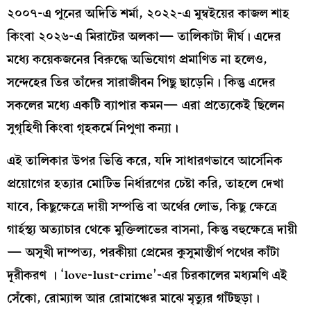
২০০৭-এ পুনের অদিতি শর্মা, ২০২২-এ মুম্বইয়ের কাজল শাহ
কিংবা ২০২৬-এ মিরাটের অলকা— তালিকাটা দীর্ঘ। এদের
মধ্যে কয়েকজনের বিরুদ্ধে অভিযোগ প্রমাণিত না হলেও,
সন্দেহের তির তাঁদের সারাজীবন পিছু ছাড়েনি। কিন্তু এদের
সকলের মধ্যে একটি ব্যাপার কমন— এরা প্রত্যেকেই ছিলেন
সুগৃহিণী কিংবা গৃহকর্মে নিপুণা কন্যা।
এই তালিকার উপর ভিত্তি করে, যদি সাধারণভাবে আর্সেনিক
প্রয়োগের হত্যার মোটিভ নির্ধারণের চেষ্টা করি, তাহলে দেখা
যাবে, কিছুক্ষেত্রে দায়ী সম্পত্তি বা অর্থের লোভ, কিছু ক্ষেত্রে
গার্হস্থ্য অত্যাচার থেকে মুক্তিলাভের বাসনা, কিন্তু বহুক্ষেত্রে দায়ী
— অসুখী দাম্পত্য, পরকীয়া প্রেমের কুসুমাস্তীর্ণ পথের কাঁটা
দূরীকরণ । ‘love-lust-crime’-এর চিরকালের মধ্যমণি এই
সেঁকো, রোম্যান্স আর রোমাঞ্চের মাঝে মৃত্যুর গাঁটছড়া।