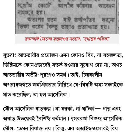
রতনবাঈ জৈনের মৃত্যুদণ্ডর সংবাদ, ‘যুগান্তর পত্রিকা
’
সুতরাং আততায়ীর প্রয়োজন এমন কোনও বিষ, যা সহজলভ্য,
ভিক্টিমকে কোনওভাবেই সতর্ক হওয়ার সুযোগ দেয় না, অথচ
আততায়ীর অভীষ্ট-পূরণেও সমর্থ। তাই, চিরকালীন
অপরাধজগতে জনপ্রিয়তার নিরিখে যে-বিষটি অন্য সব্বাইকে
মাত করেছিল, তা হল আর্সেনিক।
মৌল আর্সেনিক ধাতুকল্প। না ঘরকা, না ঘাটকা— ধাতু এবং
অধাতু উভয়েরই বৈশিষ্ট্য বর্তমান। ধূসররঙা বিশুদ্ধ আর্সেনিক
মৌল, তেমন বিষাক্ত নয়। কিন্তু, এর অক্সাইডগুলোরই বিষ