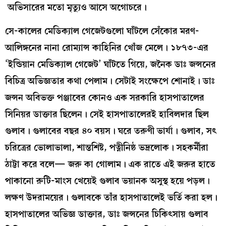
অভিসারের মতো মৃত্যুও আসে অগোচরে।
সে-কালের মেডিক্যাল গেজেটগুলো ঘাঁটলে সেঁকোর মরণ-
আলিঙ্গনের নানা রোম্যান্স কাহিনির খোঁজ মেলে। ১৮৭৩-এর
‘ইন্ডিয়ান মেডিক্যাল গেজেট’ ঘাঁটতে গিয়ে, জনৈক ডাঃ জন্সনের
বিচিত্র অভিজ্ঞতার কথা পেলাম। সেটাই সংক্ষেপে শোনাই। ডাঃ
জন্সন অবিভক্ত পঞ্জাবের কোনও এক সরকারি হাসপাতালের
সিনিয়র ডাক্তার ছিলেন। সেই হাসপাতালেরই হাবিলদার ছিল
গুলাব। গুলাবের বছর ৪০ বয়স। ঘরে তরুণী ভার্যা। গুলাব, সৎ
চরিত্রের ভোলাভালা, শান্তশিষ্ট, পত্নীনিষ্ঠ ভদ্রলোক। সহকর্মীরা
ঠাট্টা করে বলে— জরু কা গোলাম। এক রাতে এই জরুর হাতে
পাকানো রুটি-মাংস খেয়েই গুলাব ভয়ানক অসুস্থ হয়ে পড়ল।
লক্ষণ উদরাময়ের। গুলাবকে তাঁর হাসপাতালেই ভর্তি করা হল।
হাসপাতালের অভিজ্ঞ ডাক্তার, ডাঃ জন্সনের চিকিৎসায় গুলাব