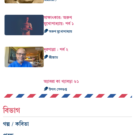
সাক্ষাৎকার: অরুণ
মুখোপাধ্যায়: পর্ব ১
অরুণ মুখোপাধ্যায়
দূরপাল্লা : পর্ব ২
শ্রীজাত
অ্যাবরা কা থ্যাবড়া ৬১
উপল সেনগুপ্ত
বিভাগ
গল্প / কবিতা