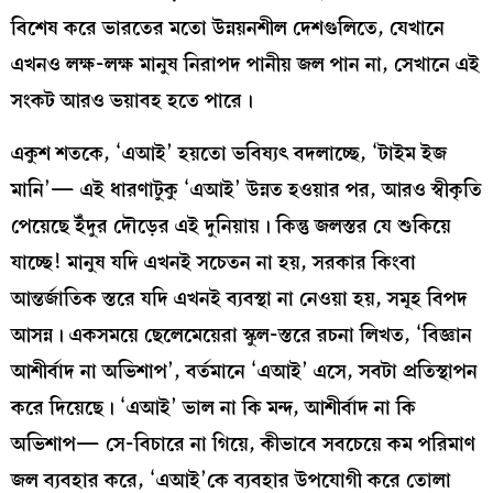
বিশেষ করে ভারতের মতো উন্নয়নশীল দেশগুলিতে, যেখানে
এখনও লক্ষ-লক্ষ মানুষ নিরাপদ পানীয় জল পান না, সেখানে এই
সংকট আরও ভয়াবহ হতে পারে।
একুশ শতকে, ‘এআই’ হয়তো ভবিষ্যৎ বদলাচ্ছে, ‘টাইম ইজ
মানি’— এই ধারণাটুকু ‘এআই’ উন্নত হওয়ার পর, আরও স্বীকৃতি
পেয়েছে ইঁদুর দৌড়ের এই দুনিয়ায়। কিন্তু জলস্তর যে শুকিয়ে
যাচ্ছে! মানুষ যদি এখনই সচেতন না হয়, সরকার কিংবা
আন্তর্জাতিক স্তরে যদি এখনই ব্যবস্থা না নেওয়া হয়, সমূহ বিপদ
আসন্ন। একসময়ে ছেলেমেয়েরা স্কুল-স্তরে রচনা লিখত, ‘বিজ্ঞান
আশীর্বাদ না অভিশাপ’, বর্তমানে ‘এআই’ এসে, সবটা প্রতিস্থাপন
করে দিয়েছে। ‘এআই’ ভাল না কি মন্দ, আশীর্বাদ না কি
অভিশাপ— সে-বিচারে না গিয়ে, কীভাবে সবচেয়ে কম পরিমাণ
জল ব্যবহার করে, ‘এআই’কে ব্যবহার উপযোগী করে তোলা