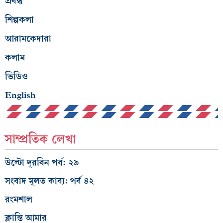
প্রবন্ধ
শিল্পকলা
আরামকেদারা
কলাম
ভিডিও
English
সাম্প্রতিক লেখা
উল্টো দূরবিন পর্ব: ২৯
সংবাদ মূলত কাব্য: পর্ব ৪২
রংমশাল
ক্লান্তি আমার