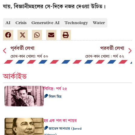
যায়, বিজ্ঞানীমহলের সে-দিকে নজর দেওয়া উচিত।
AI
Crisis
Generative AI
Technology
Water
পূর্ববর্তী লেখা
পরবর্তী লেখা
চোখ-কান খোলা: পর্ব ৩০
চোখ-কান খোলা : পর্ব ৩২
আর্কাইভ
বিনিদ্র: পর্ব ২৫
বিমল মিত্র
হর এক পল কা শায়র
জাভেদ আখতার (Javed
Akhtar)