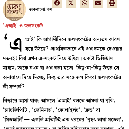
ডাকবাংলা.কম
‘এআই’ ও জলসংকট
‘এ
আই’ কি আগামীদিনে জলসংকটের অন্যতম কারণ
হয়ে উঠছে? প্রাথমিকভাবে এই প্রশ্ন চমকে দেওয়ার
মতনই! বিশ্ব এখন এ-সংকট নিয়ে উদ্বিগ্ন। একটা ডিজিটাল
মাধ্যম, তাকে যখন যা প্রশ্ন করা হচ্ছে, কিছু-না-কিছু উত্তর সে
অনায়াসে দিয়ে দিচ্ছে, কিন্তু তার সঙ্গে জল কিংবা জলসংকটের
কী সম্পর্ক?
বিস্তারে আসা যাক; আসলে ‘এআই’ বলতে আমরা যা বুঝি,
‘চ্যাটজিপিটি’, ‘জেমিনাই’, ‘কোপাইলট’, ‘ক্লড’ বা
‘মিডজার্নি’— এগুলি প্রতিটিই এক ধরনের ‘বৃহৎ ভাষা মডেল’,