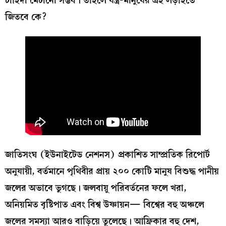
চাহিদা মেটানো সম্ভব। তাহলে যন্ত্র-মানুষের এই লড়াইতে
জিতবে কে?
জাতিসংঘ (ইউনাইটেড নেশনস) প্রকাশিত সাম্প্রতিক রিপোর্ট
অনুযায়ী, বর্তমানে পৃথিবীর প্রায় ২০০ কোটি মানুষ বিশুদ্ধ পানীয়
জলের অভাবে ভুগছে। জলবায়ু পরিবর্তনের ফলে খরা,
অনিয়মিত বৃষ্টিপাত এবং বিশ্ব উষ্ণায়ন— বিশ্বের বহু অঞ্চলে
জলের সমস্যা আরও বাড়িয়ে তুলেছে। আফ্রিকার বহু দেশ,