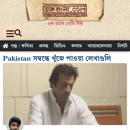
এক ডাকে গোটা বিশ্ব
গল্প / কবিতা
প্রবন্ধ
ভিডিও
কলাম
আরামকেদারা
নির্বাচ
Pakistan সম্বন্ধে খুঁজে পাওয়া লেখাগুলি