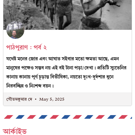
পাঠপুরাণ : পর্ব ২
যথেষ্ট মনের জোর এবং আঘাত সইবার মতো ক্ষমতা আছে, এমন
মানুষের পক্ষেও সম্ভব নয় এই বই টানা পড়া/দেখা। প্রতিটি স্যুভেনির
কানায় কানায় পূর্ণ চূড়ান্ত বিভীষিকা, নয়তো দুঃখ-দুর্দশার ধুনে
নিরবচ্ছিন্ন ও নিঃশব্দ বয়ন।
গৌতমকুমার দে
May 5, 2025
আর্কাইভ