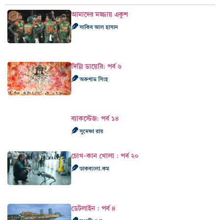
আমাদের মজ্জায় একুশ
সাকিব আল হাসান
দিল্লি ডায়েরি: পর্ব ৬
অরুণাভ সিংহ
ব্যাকস্টেজ: পর্ব ১৪
সুদেষ্ণা রায়
চোখ-কান খোলা : পর্ব ২০
ডাকবাংলা.কম
ডেটলাইন : পর্ব ৪