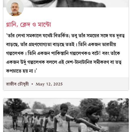
গ্লানি, ক্লেদ ও মান্টো
‘তাঁর লেখা সমকালে যথেষ্ট বিতর্কিত; তবু তাঁর সময়ের সঙ্গে যত দূরত্ব
বাড়ছে, তাঁর গ্রহণযোগ্যতা বাড়ছে ততই। তিনি একজন ভারতীয়
গল্পলেখক। তিনি একজন পাকিস্তানি গল্পলেখকও বটে! বরং তাঁকে
একজন উর্দু গল্পলেখক বললে এই দেশ-টানাটানির সমীকরণ বা তত্ত্ব
কপচাতে হয় না।’
রাজীব চৌধুরী
May 12, 2025