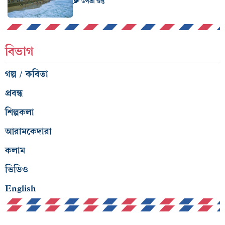
তপশ্রী গুপ্ত
বিভাগ
গল্প / কবিতা
প্রবন্ধ
শিল্পকলা
আরামকেদারা
কলাম
ভিডিও
English